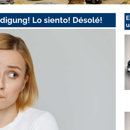
E
digung! Lo siento! Désolé!
u