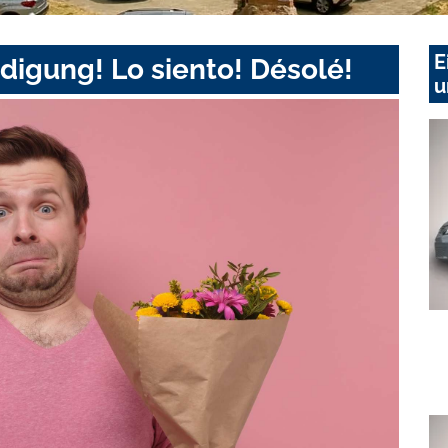
E
digung! Lo siento! Désolé!
u