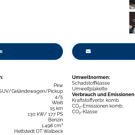
n
n:
Umweltnormen:
Schadstoffklasse
Pkw
Umweltplakette
SUV/Geländewagen/Pickup
Verbrauch und Emissionen
4/5
Kraftstoffverbr. komb.
Weiß
CO
-Emissionen komb.
2
15 km
CO
-Klasse
2
130 kW/ 177 PS
Benzin
1.498 cm³
Hettstedt OT Walbeck