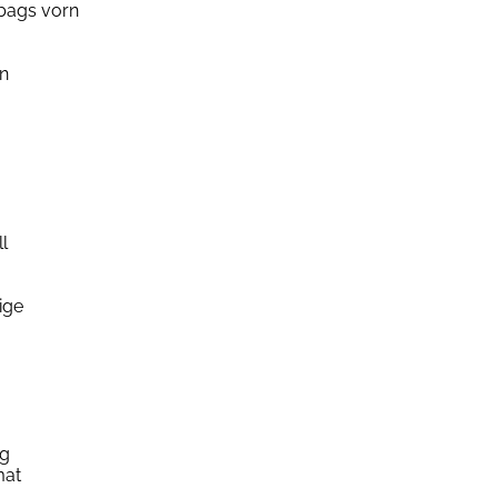
rbags vorn
rn
l
ige
ng
mat