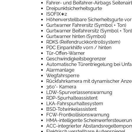
Fahrer- und Beifahrer-Airbags Seitenai
Dreipunktsicherheitsgurte
ISOFIX∗2
Höhenverstellbare Sicherheitsgurte vo
Gurtwarner Fahrersitz (Symbol + Ton)
Gurtwarner Beifahrersitz (Symbol + Ton)
Gurtwarner hinten (Symbol)
RDKS (Reifendruckkontrollsystem)
PDC Einparkhilfe vorn / hinten
Tür-Offen-Warner
Geschwindigkeitsbegrenzer
Automatische Türentriegelung bei Unfal
Alarmanlage
Wegfahrsperre
Rückfahrkamera mit dynamischer Anze
360°- Kamera
LDW-Spurverlassenswarnung
RDP-Spurhalteassistent
LKA-Fahrspurhaltesystem
BSD-Totwinkelassistent
FCW-Frontkollisionswarnung
HMA-intelligente Scheinwerfersteueru
ACC-integrierter Abstandsregeltempo
Elektrisch verstellbare Außenspiegel