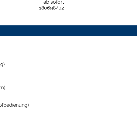
ab sofort
180698/02
g)
mm)
)
pfbedienung)