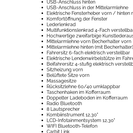
USB-Anschluss hinten
USB-Anschluss in der Mittelarmlehne
Elektrische Fensterheber vorn / hinten
Komfortöffnung der Fenster
Lederlenkrad
Multifunktionslenkrad 4-Fach verstellba
Hochwertige zweifarbige Kunstlederau
Mittelarmlehne vorn Becherhalter vorn
Mittelarmlehne hinten (mit Becherhalter
Fahrersitz 6-fach elektrisch verstellbar
Elektrische Lendenwirbelstütze im Fahr
Beifahrersitz 4-stufig elektrisch verstell
Sitzheizung vorn
Belüftete Sitze vorn
Massagesitze
Rücksitzlehne 60/40 umklappbar
Taschenhaken im Kofferraum
Doppelter Ladeboden im Kofferraum
Radio Bluetooth
8 Lautsprecher
Kombiinstrument 12,30"
LCD-Infotainmentsystem 12,30"
WIFI Bluetooth-Telefon
Carbit Link