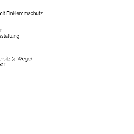
 mit Einklemmschutz
r
sstattung
)
ersitz (4-Wege)
bar