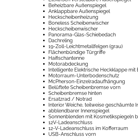
Beheizbare Außenspiegel
Anklappbare Außenspiegel
Heckscheibenheizung
Boneless Scheibenwischer
Heckscheibenwischer
Panorama-Glas-Schiebedach
Dachreling
19-Zoll-Leichtmetallfelgen (grau)
Flächenbündige Türgriffe
Haifischantenne
Motorabdeckung
Intelligente Elektrische Heckklappe mi
Motorraum-Unterbodenschutz
McPherson-Einzelradaufhängung
Belüftete Scheibenbremse vorn
Scheibenbremse hinten
Ersatzrad / Notrad
Interior Weiche, teilweise geschäumte 
abblendbarer Innenspiegel
Sonnenblenden mit Kosmetikspiegeln b
12V-Ladeanschluss
12-V-Ladeanschluss im Kofferraum
USB-Anschluss vorn