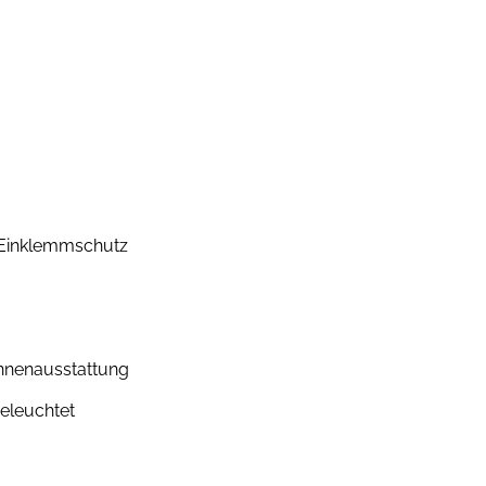
t Einklemmschutz
Innenausstattung
eleuchtet