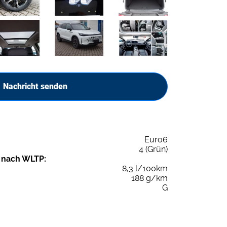
Nachricht senden
Euro6
4 (Grün)
 nach WLTP:
8,3 l/100km
188 g/km
G