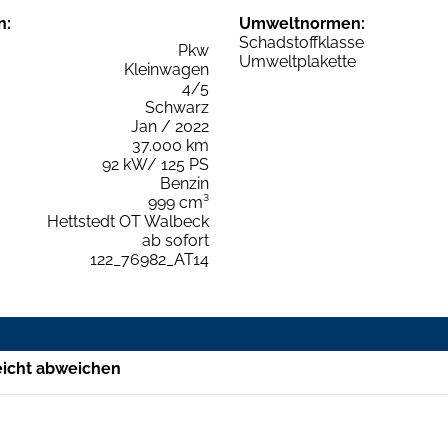
n:
Umweltnormen:
Schadstoffklasse
Pkw
Umweltplakette
Kleinwagen
4/5
Schwarz
Jan / 2022
37.000 km
92 kW/ 125 PS
Benzin
999 cm³
Hettstedt OT Walbeck
ab sofort
122_76982_AT14
eicht abweichen