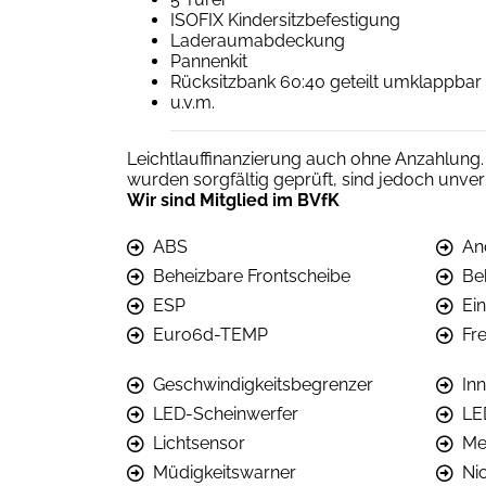
ISOFIX Kindersitzbefestigung
Laderaumabdeckung
Pannenkit
Rücksitzbank 60:40 geteilt umklappbar
u.v.m.
Leichtlauffinanzierung auch ohne Anzahlung.
wurden sorgfältig geprüft, sind jedoch unve
Wir sind Mitglied im BVfK
ABS
An
Beheizbare Frontscheibe
Be
ESP
Ein
Euro6d-TEMP
Fr
Geschwindigkeitsbegrenzer
In
LED-Scheinwerfer
LE
Lichtsensor
Met
Müdigkeitswarner
Ni