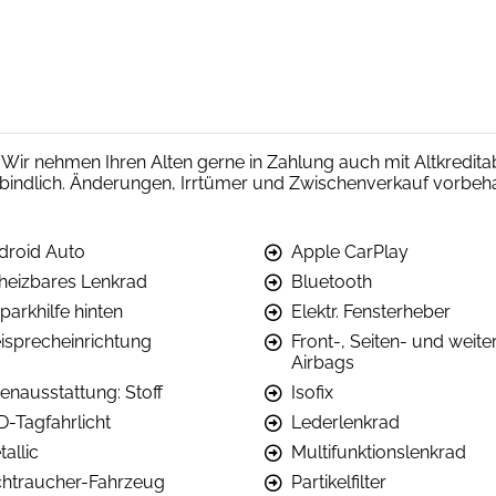
 Wir nehmen Ihren Alten gerne in Zahlung auch mit Altkredi
rbindlich. Änderungen, Irrtümer und Zwischenverkauf vorbeha
droid Auto
Apple CarPlay
heizbares Lenkrad
Bluetooth
parkhilfe hinten
Elektr. Fensterheber
eisprecheinrichtung
Front-, Seiten- und weite
Airbags
nenausstattung: Stoff
Isofix
D-Tagfahrlicht
Lederlenkrad
allic
Multifunktionslenkrad
chtraucher-Fahrzeug
Partikelfilter