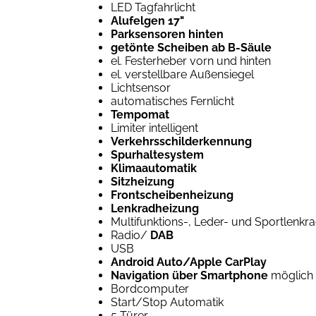
LED Tagfahrlicht
Alufelgen 17"
Parksensoren hinten
getönte Scheiben ab B-Säule
el. Festerheber vorn und hinten
el. verstellbare Außensiegel
Lichtsensor
automatisches Fernlicht
Tempomat
Limiter intelligent
Verkehrsschilderkennung
Spurhaltesystem
Klimaautomatik
Sitzheizung
Frontscheibenheizung
Lenkradheizung
Multifunktions-, Leder- und Sportlenkr
Radio/
DAB
USB
Android Auto/Apple CarPlay
Navigation über Smartphone
möglich
Bordcomputer
Start/Stop Automatik
5 Türer