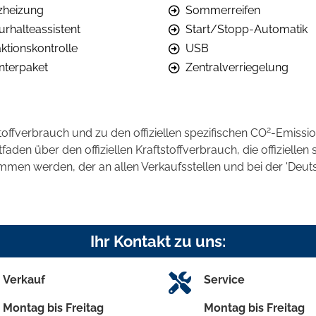
tzheizung
Sommerreifen
urhalteassistent
Start/Stopp-Automatik
ktionskontrolle
USB
nterpaket
Zentralverriegelung
2
stoffverbrauch und zu den offiziellen spezifischen CO
-Emissi
en über den offiziellen Kraftstoffverbrauch, die offiziellen 
ommen werden, der an allen Verkaufsstellen und bei der 'D
Ihr Kontakt zu uns:
Verkauf
Service
Montag bis Freitag
Montag bis Freitag