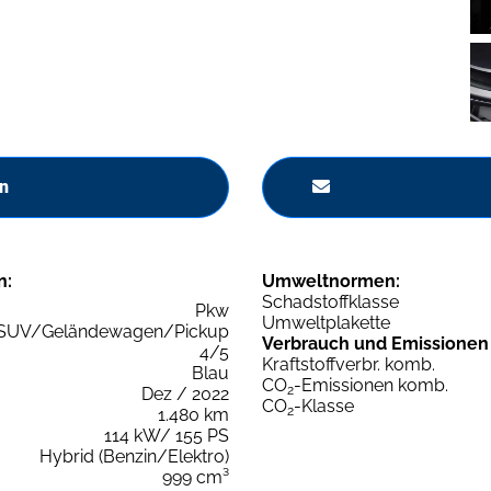
n
n:
Umweltnormen:
Schadstoffklasse
Pkw
Umweltplakette
SUV/Geländewagen/Pickup
Verbrauch und Emissionen
4/5
Kraftstoffverbr. komb.
Blau
CO
-Emissionen komb.
2
Dez / 2022
CO
-Klasse
2
1.480 km
114 kW/ 155 PS
Hybrid (Benzin/Elektro)
999 cm³