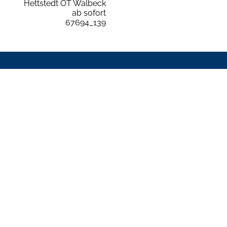
Hettstedt OT Walbeck
ab sofort
67694_139