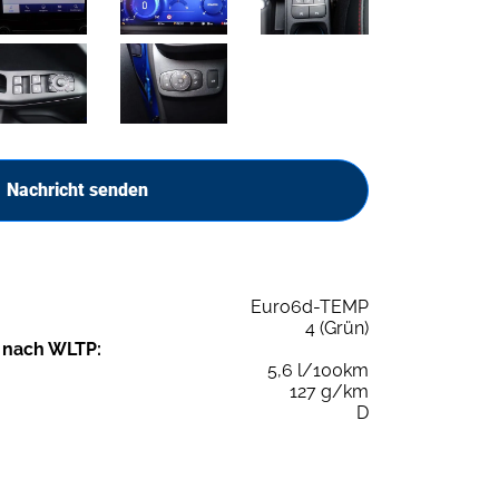
Nachricht senden
Euro6d-TEMP
4 (Grün)
 nach WLTP:
5,6 l/100km
127 g/km
D