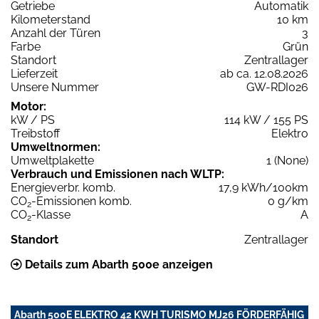
Getriebe
Automatik
Kilometerstand
10 km
Anzahl der Türen
3
Farbe
Grün
Standort
Zentrallager
Lieferzeit
ab ca. 12.08.2026
Unsere Nummer
GW-RDI026
Motor:
kW / PS
114 kW / 155 PS
Treibstoff
Elektro
Umweltnormen:
Umweltplakette
1 (None)
Verbrauch und Emissionen nach WLTP:
Energieverbr. komb.
17,9 kWh/100km
CO
-Emissionen komb.
0 g/km
2
CO
-Klasse
A
2
Standort
Zentrallager
Details zum Abarth 500e anzeigen
Abarth 500E ELEKTRO 42 KWH TURISMO MJ26 FÖRDERFÄHIG