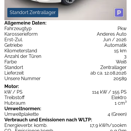
Standort Zentrallager
Allgemeine Daten:
Fahrzeugtyp
Pkw
Karosserieform
Anderes Auto
Erst-Zul.
Jun / 2026
Getriebe
Automatik
Kilometerstand
15 km
Anzahl der Türen
3
Farbe
Weiß
Standort
Zentrallager
Lieferzeit
ab ca. 12.08.2026
Unsere Nummer
20589
Motor:
kW / PS
114 kW / 155 PS
Treibstoff
Elektro
Hubraum
1 cm³
Umweltnormen:
Umweltplakette
4 (Green)
Verbrauch und Emissionen nach WLTP:
Energieverbr. komb.
17,9 kWh/100km
CO
-Emissionen komb.
0 g/km