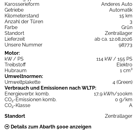
Karosserieform
Anderes Auto
Getriebe
Automatik
Kilometerstand
15 km
Anzahl der Türen
3
Farbe
Grün
Standort
Zentrallager
Lieferzeit
ab ca. 12.08.2026
Unsere Nummer
98773
Motor:
kW / PS
114 kW / 155 PS
Treibstoff
Elektro
Hubraum
1 cm³
Umweltnormen:
Umweltplakette
4 (Green)
Verbrauch und Emissionen nach WLTP:
Energieverbr. komb.
17,9 kWh/100km
CO
-Emissionen komb.
0 g/km
2
CO
-Klasse
A
2
Standort
Zentrallager
Details zum Abarth 500e anzeigen