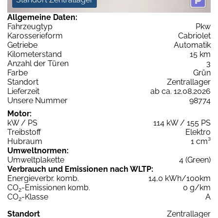
Allgemeine Daten:
Fahrzeugtyp
Pkw
Karosserieform
Cabriolet
Getriebe
Automatik
Kilometerstand
15 km
Anzahl der Türen
3
Farbe
Grün
Standort
Zentrallager
Lieferzeit
ab ca. 12.08.2026
Unsere Nummer
98774
Motor:
kW / PS
114 kW / 155 PS
Treibstoff
Elektro
Hubraum
1 cm³
Umweltnormen:
Umweltplakette
4 (Green)
Verbrauch und Emissionen nach WLTP:
Energieverbr. komb.
14,0 kWh/100km
CO
-Emissionen komb.
0 g/km
2
CO
-Klasse
A
2
Standort
Zentrallager