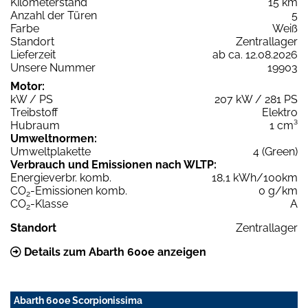
Kilometerstand
15 km
Anzahl der Türen
5
Farbe
Weiß
Standort
Zentrallager
Lieferzeit
ab ca. 12.08.2026
Unsere Nummer
19903
Motor:
kW / PS
207 kW / 281 PS
Treibstoff
Elektro
Hubraum
1 cm³
Umweltnormen:
Umweltplakette
4 (Green)
Verbrauch und Emissionen nach WLTP:
Energieverbr. komb.
18,1 kWh/100km
CO
-Emissionen komb.
0 g/km
2
CO
-Klasse
A
2
Standort
Zentrallager
Details zum Abarth 600e anzeigen
Abarth 600e Scorpionissima