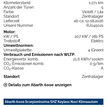
Kilometerstand
1.271 km
Anzahl der Türen
5
Farbe
Violett / Lila
Standort
Zentrallager
Lieferzeit
ab ca. 12.08.2026
Unsere Nummer
RJ045021
Motor:
kW / PS
207 kW / 281 PS
Treibstoff
Elektro
Umweltnormen:
Umweltplakette
4 (Green)
Verbrauch und Emissionen nach WLTP:
Energieverbr. komb.
21,6 kWh/100km
CO
-Emissionen komb.
0 g/km
2
CO
-Klasse
A
2
Standort
Zentrallager
Details zum Abarth 600e anzeigen
Abarth 600e Scorpionissima SHZ Keyless Navi Klimaautom