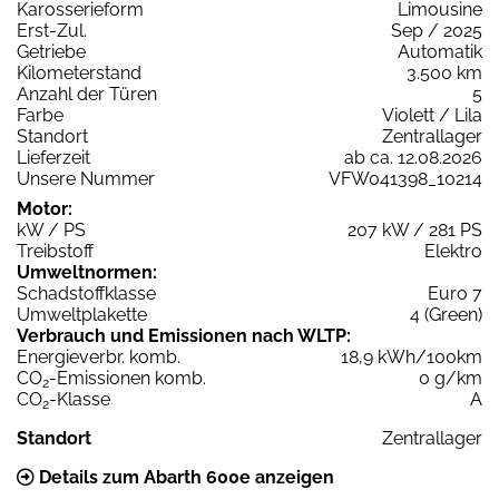
Karosserieform
Limousine
Erst-Zul.
Sep / 2025
Getriebe
Automatik
Kilometerstand
3.500 km
Anzahl der Türen
5
Farbe
Violett / Lila
Standort
Zentrallager
Lieferzeit
ab ca. 12.08.2026
Unsere Nummer
VFW041398_10214
Motor:
kW / PS
207 kW / 281 PS
Treibstoff
Elektro
Umweltnormen:
Schadstoffklasse
Euro 7
Umweltplakette
4 (Green)
Verbrauch und Emissionen nach WLTP:
Energieverbr. komb.
18,9 kWh/100km
CO
-Emissionen komb.
0 g/km
2
CO
-Klasse
A
2
Standort
Zentrallager
Details zum Abarth 600e anzeigen