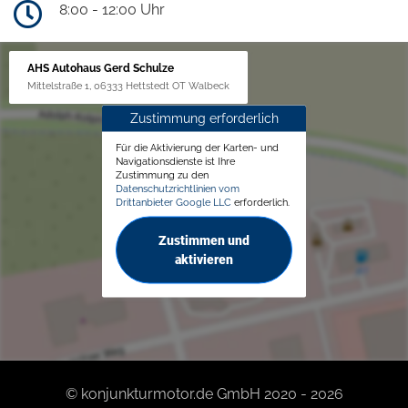
8:00 - 12:00 Uhr
AHS Autohaus Gerd Schulze
Mittelstraße 1, 06333 Hettstedt OT Walbeck
Zustimmung erforderlich
Für die Aktivierung der Karten- und
Navigationsdienste ist Ihre
Zustimmung zu den
Datenschutzrichtlinien vom
Drittanbieter Google LLC
erforderlich.
Zustimmen und
aktivieren
© konjunkturmotor.de GmbH 2020 - 2026