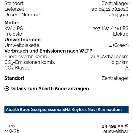
Standort
Zentrallager
Lieferzeit
ab ca. 12.08.2026
Unsere Nummer
RJ045021
Motor:
kW / PS
207 kW / 281 PS
Treibstoff
Elektro
Umweltnormen:
Umweltplakette
4 (Green)
Verbrauch und Emissionen nach WLTP:
Energieverbr. komb.
21,6 kWh/100km
CO
-Emissionen komb.
0 g/km
2
CO
-Klasse
A
2
Standort
Zentrallager
Details zum Abarth 600e anzeigen
Abarth 600e Scorpionissima SHZ Keyless Navi Klimaautom
Preis:
34.499,00 €
MWSt:
ausweisbar