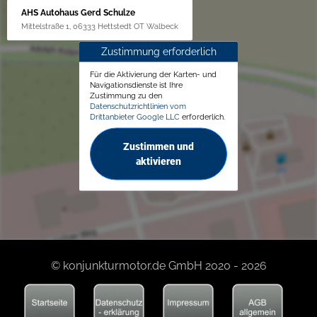
AHS Autohaus Gerd Schulze
Mittelstraße 1, 06333 Hettstedt OT Walbeck
Zustimmung erforderlich
Für die Aktivierung der Karten- und
Navigationsdienste ist Ihre
Zustimmung zu den
Datenschutzrichtlinien vom
Drittanbieter Google LLC
erforderlich.
Zustimmen und
aktivieren
© konjunkturmotor.de GmbH 2020 - 2026