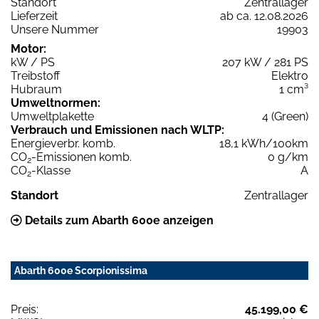
Standort
Zentrallager
Lieferzeit
ab ca. 12.08.2026
Unsere Nummer
19903
Motor:
kW / PS
207 kW / 281 PS
Treibstoff
Elektro
Hubraum
1 cm³
Umweltnormen:
Umweltplakette
4 (Green)
Verbrauch und Emissionen nach WLTP:
Energieverbr. komb.
18,1 kWh/100km
CO
-Emissionen komb.
0 g/km
2
CO
-Klasse
A
2
Standort
Zentrallager
Details zum Abarth 600e anzeigen
Abarth 600e Scorpionissima
Preis:
45.199,00 €