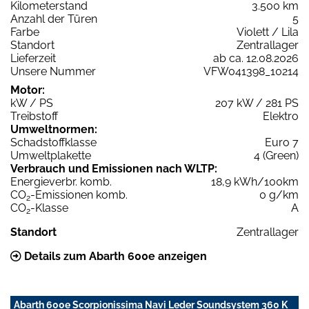
Kilometerstand
3.500 km
Anzahl der Türen
5
Farbe
Violett / Lila
Standort
Zentrallager
Lieferzeit
ab ca. 12.08.2026
Unsere Nummer
VFW041398_10214
Motor:
kW / PS
207 kW / 281 PS
Treibstoff
Elektro
Umweltnormen:
Schadstoffklasse
Euro 7
Umweltplakette
4 (Green)
Verbrauch und Emissionen nach WLTP:
Energieverbr. komb.
18,9 kWh/100km
CO
-Emissionen komb.
0 g/km
2
CO
-Klasse
A
2
Standort
Zentrallager
Details zum Abarth 600e anzeigen
Abarth 600e Scorpionissima Navi Leder Soundsystem 360 K