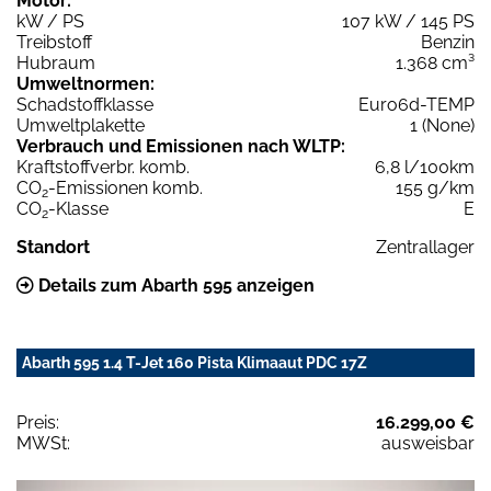
Motor:
kW / PS
107 kW / 145 PS
Treibstoff
Benzin
Hubraum
1.368 cm³
Umweltnormen:
Schadstoffklasse
Euro6d-TEMP
Umweltplakette
1 (None)
Verbrauch und Emissionen nach WLTP:
Kraftstoffverbr. komb.
6,8 l/100km
CO
-Emissionen komb.
155 g/km
2
CO
-Klasse
E
2
Standort
Zentrallager
Details zum Abarth 595 anzeigen
Abarth 595 1.4 T-Jet 160 Pista Klimaaut PDC 17Z
Preis:
16.299,00 €
MWSt:
ausweisbar