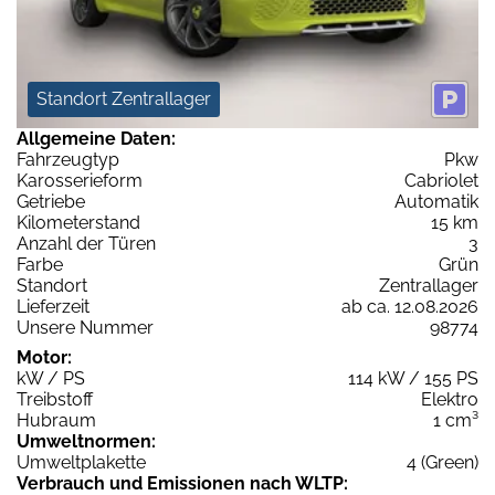
Standort Zentrallager
Allgemeine Daten:
Fahrzeugtyp
Pkw
Karosserieform
Cabriolet
Getriebe
Automatik
Kilometerstand
15 km
Anzahl der Türen
3
Farbe
Grün
Standort
Zentrallager
Lieferzeit
ab ca. 12.08.2026
Unsere Nummer
98774
Motor:
kW / PS
114 kW / 155 PS
Treibstoff
Elektro
Hubraum
1 cm³
Umweltnormen:
Umweltplakette
4 (Green)
Verbrauch und Emissionen nach WLTP: