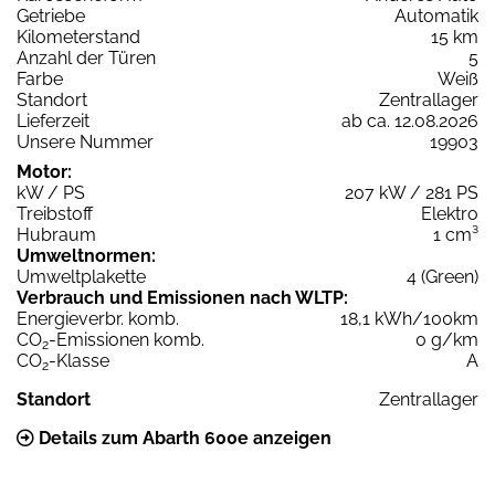
Getriebe
Automatik
Kilometerstand
15 km
Anzahl der Türen
5
Farbe
Weiß
Standort
Zentrallager
Lieferzeit
ab ca. 12.08.2026
Unsere Nummer
19903
Motor:
kW / PS
207 kW / 281 PS
Treibstoff
Elektro
Hubraum
1 cm³
Umweltnormen:
Umweltplakette
4 (Green)
Verbrauch und Emissionen nach WLTP:
Energieverbr. komb.
18,1 kWh/100km
CO
-Emissionen komb.
0 g/km
2
CO
-Klasse
A
2
Standort
Zentrallager
Details zum Abarth 600e anzeigen