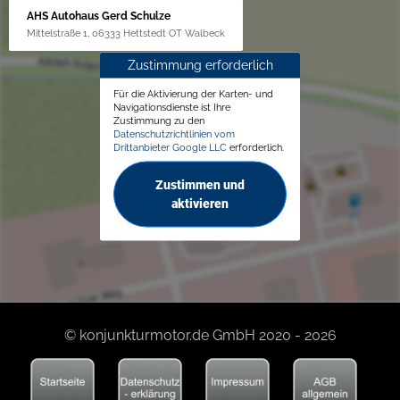
AHS Autohaus Gerd Schulze
Mittelstraße 1, 06333 Hettstedt OT Walbeck
Zustimmung erforderlich
Für die Aktivierung der Karten- und
Navigationsdienste ist Ihre
Zustimmung zu den
Datenschutzrichtlinien vom
Drittanbieter Google LLC
erforderlich.
Zustimmen und
aktivieren
© konjunkturmotor.de GmbH 2020 - 2026