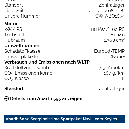
Standort
Zentrallager
Lieferzeit
ab ca. 12.08.2026
Unsere Nummer
GW-ABO1674
Motor:
kW / PS
118 kW / 160 PS
Treibstoff
Benzin
Hubraum
1.368 cm³
Umweltnormen:
Schadstoffklasse
Euro6d-TEMP
Umweltplakette
1 (None)
Verbrauch und Emissionen nach WLTP:
Kraftstoffverbr. komb.
7,5 l/100km
CO
-Emissionen komb.
167 g/km
2
CO
-Klasse
F
2
Standort
Zentrallager
Details zum Abarth 595 anzeigen
Abarth 600e Scorpionissima Sportpaket Navi Leder Keyles