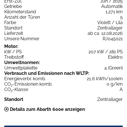
Erst-Zul.
Jun / 2025
Getriebe
Automatik
Kilometerstand
1.271 km
Anzahl der Türen
5
Farbe
Violett / Lila
Standort
Zentrallager
Lieferzeit
ab ca. 12.08.2026
Unsere Nummer
RJ045021
Motor:
kW / PS
207 kW / 281 PS
Treibstoff
Elektro
Umweltnormen:
Umweltplakette
4 (Green)
Verbrauch und Emissionen nach WLTP:
Energieverbr. komb.
21,6 kWh/100km
CO
-Emissionen komb.
0 g/km
2
CO
-Klasse
A
2
Standort
Zentrallager
Details zum Abarth 600e anzeigen