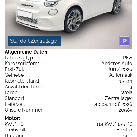
Standort Zentrallager
Allgemeine Daten:
Fahrzeugtyp
Pkw
Karosserieform
Anderes Auto
Erst-Zul.
Jun / 2026
Getriebe
Automatik
Kilometerstand
15 km
Anzahl der Türen
3
Farbe
Weiß
Standort
Zentrallager
Lieferzeit
ab ca. 12.08.2026
Unsere Nummer
20589
Motor:
kW / PS
114 kW / 155 PS
Treibstoff
Elektro
Hubraum
1 cm³