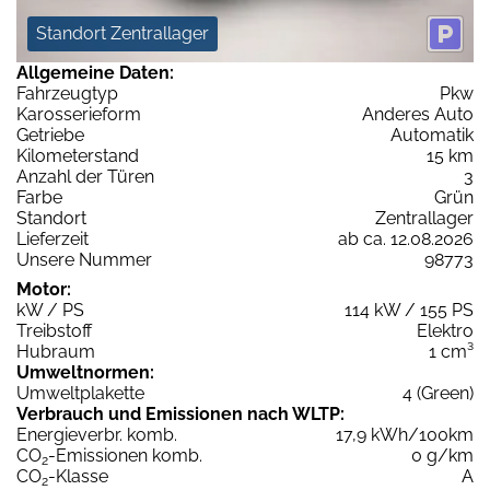
Standort Zentrallager
Allgemeine Daten:
Fahrzeugtyp
Pkw
Karosserieform
Anderes Auto
Getriebe
Automatik
Kilometerstand
15 km
Anzahl der Türen
3
Farbe
Grün
Standort
Zentrallager
Lieferzeit
ab ca. 12.08.2026
Unsere Nummer
98773
Motor:
kW / PS
114 kW / 155 PS
Treibstoff
Elektro
Hubraum
1 cm³
Umweltnormen:
Umweltplakette
4 (Green)
Verbrauch und Emissionen nach WLTP:
Energieverbr. komb.
17,9 kWh/100km
CO
-Emissionen komb.
0 g/km
2
CO
-Klasse
A
2