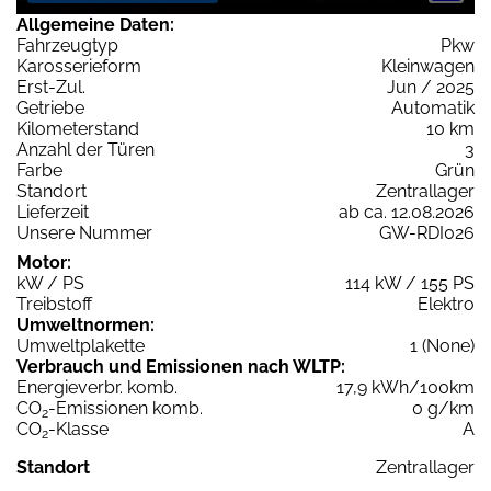
Allgemeine Daten:
Fahrzeugtyp
Pkw
Karosserieform
Kleinwagen
Erst-Zul.
Jun / 2025
Getriebe
Automatik
Kilometerstand
10 km
Anzahl der Türen
3
Farbe
Grün
Standort
Zentrallager
Lieferzeit
ab ca. 12.08.2026
Unsere Nummer
GW-RDI026
Motor:
kW / PS
114 kW / 155 PS
Treibstoff
Elektro
Umweltnormen:
Umweltplakette
1 (None)
Verbrauch und Emissionen nach WLTP:
Energieverbr. komb.
17,9 kWh/100km
CO
-Emissionen komb.
0 g/km
2
CO
-Klasse
A
2
Standort
Zentrallager