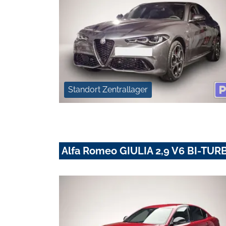
Standort Zentrallager
Alfa Romeo GIULIA 2,9 V6 BI-T