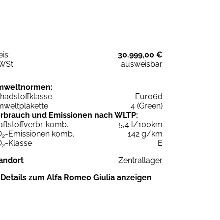
eis:
30.999,00 €
WSt:
ausweisbar
mweltnormen:
hadstoffklasse
Euro6d
weltplakette
4 (Green)
rbrauch und Emissionen nach WLTP:
aftstoffverbr. komb.
5,4 l/100km
O
-Emissionen komb.
142 g/km
2
O
-Klasse
E
2
andort
Zentrallager
Details zum Alfa Romeo Giulia anzeigen