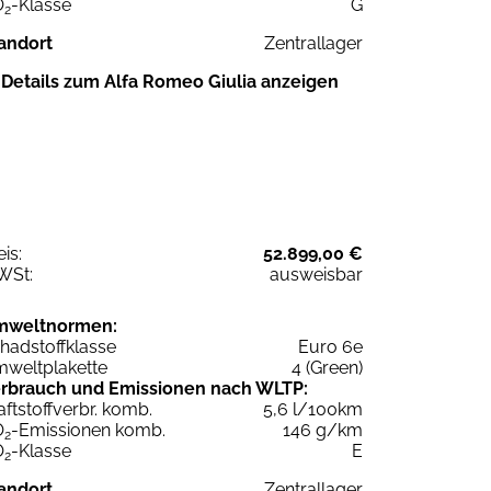
O
-Klasse
G
2
andort
Zentrallager
Details zum Alfa Romeo Giulia anzeigen
eis:
52.899,00 €
WSt:
ausweisbar
mweltnormen:
hadstoffklasse
Euro 6e
weltplakette
4 (Green)
rbrauch und Emissionen nach WLTP:
aftstoffverbr. komb.
5,6 l/100km
O
-Emissionen komb.
146 g/km
2
O
-Klasse
E
2
andort
Zentrallager