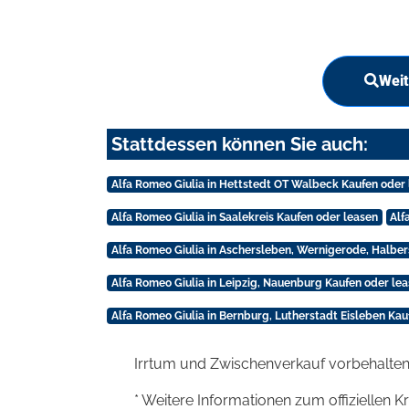
Weit
Stattdessen können Sie auch:
Alfa Romeo Giulia in Hettstedt OT Walbeck Kaufen oder
Alfa Romeo Giulia in Saalekreis Kaufen oder leasen
Alf
Alfa Romeo Giulia in Aschersleben, Wernigerode, Halbe
Alfa Romeo Giulia in Leipzig, Nauenburg Kaufen oder le
Alfa Romeo Giulia in Bernburg, Lutherstadt Eisleben Kau
Irrtum und Zwischenverkauf vorbehalten
* Weitere Informationen zum offiziellen K