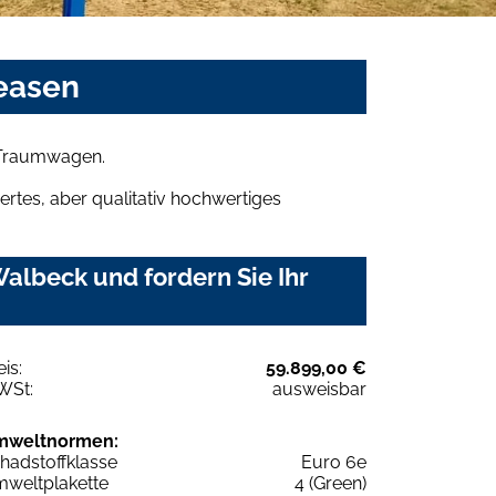
leasen
n Traumwagen.
rtes, aber qualitativ hochwertiges
albeck und fordern Sie Ihr
eis:
59.899,00 €
WSt:
ausweisbar
mweltnormen:
hadstoffklasse
Euro 6e
weltplakette
4 (Green)