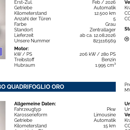
Erst-Zul.
Feb / 2026
Ve
Getriebe
Automatik
Kr
Kilometerstand
12.500 km
C
Anzahl der Türen
5
C
Farbe
Grau
St
Standort
Zentrallager
Lieferzeit
ab ca. 12.08.2026
Unsere Nummer
823116569
Motor:
kW / PS
206 kW / 280 PS
Treibstoff
Benzin
Hubraum
1.995 cm³
Pr
URBO QUADRIFOGLIO ORO
M
Allgemeine Daten:
U
Fahrzeugtyp
Pkw
Um
Karosserieform
Limousine
Ve
Getriebe
Automatik
Kr
Kilometerstand
15 km
C