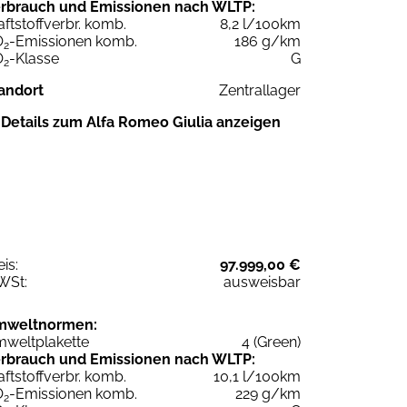
rbrauch und Emissionen nach WLTP:
aftstoffverbr. komb.
8,2 l/100km
O
-Emissionen komb.
186 g/km
2
O
-Klasse
G
2
andort
Zentrallager
Details zum Alfa Romeo Giulia anzeigen
eis:
97.999,00 €
WSt:
ausweisbar
mweltnormen:
weltplakette
4 (Green)
rbrauch und Emissionen nach WLTP:
aftstoffverbr. komb.
10,1 l/100km
O
-Emissionen komb.
229 g/km
2