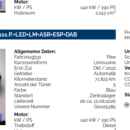
Motor:
kW / PS
140 kW / 190 PS
Hubraum
2.143 cm³
Pr
V+Ass.P.+LED+LM+ASR+ESP+DAB
M
Allgemeine Daten:
U
Fahrzeugtyp
Pkw
Sc
Karosserieform
Limousine
Um
Erst-Zul.
Okt / 2022
Ve
Getriebe
Automatik
Kr
Kilometerstand
71.823 km
C
Anzahl der Türen
5
C
Farbe
Blau
St
Standort
Zentrallager
Lieferzeit
ab ca. 12.08.2026
Unsere Nummer
G0025385
Motor:
kW / PS
140 kW / 190 PS
Treibstoff
Diesel