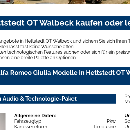
ettstedt OT Walbeck kaufen oder 
Angebote in Hettstedt OT Walbeck und sichern Sie sich Ihre
len lässt fast keine Wünsche offen.
en technologischen Features suchen oder sich für ein preiswe
hnen eine breite Palette an Optionen.
fa Romeo Giulia Modelle in Hettstedt OT W
Pr
m Audio & Technologie-Paket
M
Allgemeine Daten:
U
Fahrzeugtyp
Pkw
Sc
Karosserieform
Limousine
Um