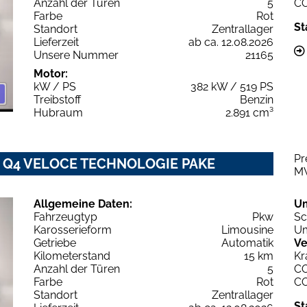
Anzahl der Türen
5
C
Farbe
Rot
St
Standort
Zentrallager
Lieferzeit
ab ca. 12.08.2026
Unsere Nummer
21165
Motor:
kW / PS
382 kW / 519 PS
Treibstoff
Benzin
Hubraum
2.891 cm³
Pr
6V Q4 VELOCE TECHNOLOGIE PAKE
M
Allgemeine Daten:
U
Fahrzeugtyp
Pkw
Sc
Karosserieform
Limousine
Um
Getriebe
Automatik
Ve
Kilometerstand
15 km
Kr
Anzahl der Türen
5
C
Farbe
Rot
C
Standort
Zentrallager
St