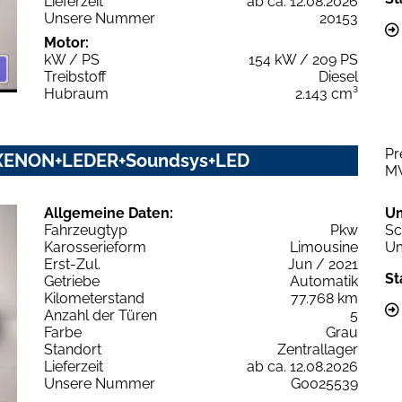
Lieferzeit
ab ca. 12.08.2026
Unsere Nummer
20153
Motor:
kW / PS
154 kW / 209 PS
Treibstoff
Diesel
Hubraum
2.143 cm³
Pr
M+XENON+LEDER+Soundsys+LED
M
Allgemeine Daten:
U
Fahrzeugtyp
Pkw
Sc
Karosserieform
Limousine
Um
Erst-Zul.
Jun / 2021
St
Getriebe
Automatik
Kilometerstand
77.768 km
Anzahl der Türen
5
Farbe
Grau
Standort
Zentrallager
Lieferzeit
ab ca. 12.08.2026
Unsere Nummer
G0025539