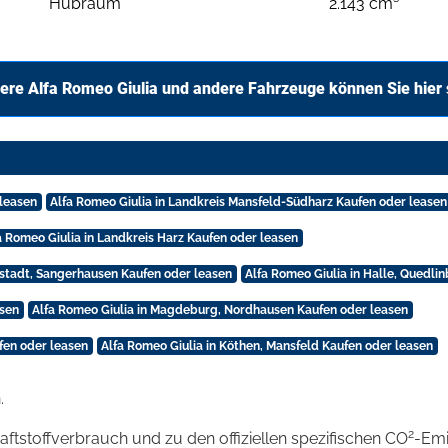
Hubraum
2.143 cm³
ere Alfa Romeo Giulia und andere Fahrzeuge können Sie hier
 leasen
Alfa Romeo Giulia in Landkreis Mansfeld-Südharz Kaufen oder leasen
a Romeo Giulia in Landkreis Harz Kaufen oder leasen
rstadt, Sangerhausen Kaufen oder leasen
Alfa Romeo Giulia in Halle, Quedlin
asen
Alfa Romeo Giulia in Magdeburg, Nordhausen Kaufen oder leasen
fen oder leasen
Alfa Romeo Giulia in Köthen, Mansfeld Kaufen oder leasen
.
2
raftstoffverbrauch und zu den offiziellen spezifischen CO
-Emi