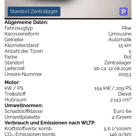
Standort Zentrallager
Allgemeine Daten:
Fahrzeugtyp
Pkw
Karosserieform
Limousine
Getriebe
Automatik
Kilometerstand
15 km
Anzahl der Türen
5
Farbe
Rot
Standort
Zentrallager
Lieferzeit
ab ca. 12.08.2026
Unsere Nummer
20153
Motor:
kW / PS
154 kW / 209 PS
Treibstoff
Diesel
Hubraum
2.143 cm³
Umweltnormen:
Schadstoffklasse
Euro 6e
Umweltplakette
4 (Green)
Verbrauch und Emissionen nach WLTP:
Kraftstoffverbr. komb.
5,6 l/100km
CO
-Emissionen komb.
146 g/km
2