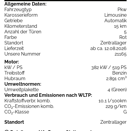
Allgemeine Daten:
Fahrzeugtyp
Pkw
Karosserieform
Limousine
Getriebe
Automatik
Kilometerstand
15 km
Anzahl der Türen
5
Farbe
Rot
Standort
Zentrallager
Lieferzeit
ab ca. 12.08.2026
Unsere Nummer
21165
Motor:
kW / PS
382 kW / 519 PS
Treibstoff
Benzin
Hubraum
2.891 cm³
Umweltnormen:
Umweltplakette
4 (Green)
Verbrauch und Emissionen nach WLTP:
Kraftstoffverbr. komb.
10,1 l/100km
CO
-Emissionen komb.
229 g/km
2
CO
-Klasse
G
2
Standort
Zentrallager