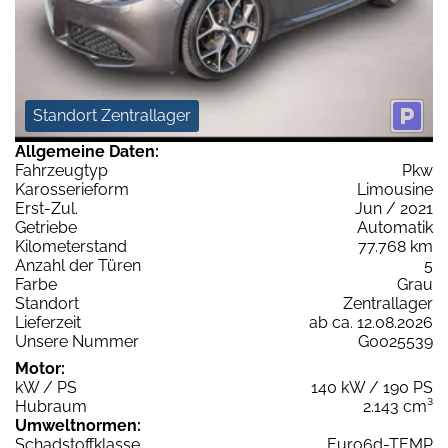
Standort Zentrallager
Allgemeine Daten:
Fahrzeugtyp
Pkw
Karosserieform
Limousine
Erst-Zul.
Jun / 2021
Getriebe
Automatik
Kilometerstand
77.768 km
Anzahl der Türen
5
Farbe
Grau
Standort
Zentrallager
Lieferzeit
ab ca. 12.08.2026
Unsere Nummer
G0025539
Motor:
kW / PS
140 kW / 190 PS
Hubraum
2.143 cm³
Umweltnormen:
Schadstoffklasse
Euro6d-TEMP