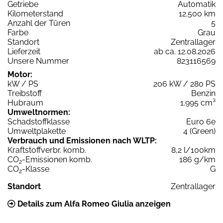
Getriebe
Automatik
Kilometerstand
12.500 km
Anzahl der Türen
5
Farbe
Grau
Standort
Zentrallager
Lieferzeit
ab ca. 12.08.2026
Unsere Nummer
823116569
Motor:
kW / PS
206 kW / 280 PS
Treibstoff
Benzin
Hubraum
1.995 cm³
Umweltnormen:
Schadstoffklasse
Euro 6e
Umweltplakette
4 (Green)
Verbrauch und Emissionen nach WLTP:
Kraftstoffverbr. komb.
8,2 l/100km
CO
-Emissionen komb.
186 g/km
2
CO
-Klasse
G
2
Standort
Zentrallager
Details zum Alfa Romeo Giulia anzeigen