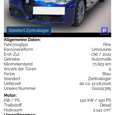
Standort Zentrallager
Allgemeine Daten:
Fahrzeugtyp
Pkw
Karosserieform
Limousine
Erst-Zul.
Okt / 2022
Getriebe
Automatik
Kilometerstand
71.823 km
Anzahl der Türen
5
Farbe
Blau
Standort
Zentrallager
Lieferzeit
ab ca. 12.08.2026
Unsere Nummer
G0025385
Motor:
kW / PS
140 kW / 190 PS
Treibstoff
Diesel
Hubraum
2.143 cm³
Umweltnormen: