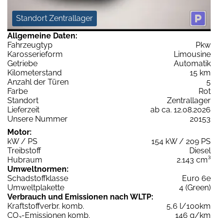
Standort Zentrallager
Allgemeine Daten:
Fahrzeugtyp
Pkw
Karosserieform
Limousine
Getriebe
Automatik
Kilometerstand
15 km
Anzahl der Türen
5
Farbe
Rot
Standort
Zentrallager
Lieferzeit
ab ca. 12.08.2026
Unsere Nummer
20153
Motor:
kW / PS
154 kW / 209 PS
Treibstoff
Diesel
Hubraum
2.143 cm³
Umweltnormen:
Schadstoffklasse
Euro 6e
Umweltplakette
4 (Green)
Verbrauch und Emissionen nach WLTP:
Kraftstoffverbr. komb.
5,6 l/100km
CO
-Emissionen komb.
146 g/km
2