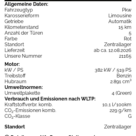
Allgemeine Daten:
Fahrzeugtyp
Pkw
Karosserieform
Limousine
Getriebe
Automatik
Kilometerstand
15 km
Anzahl der Türen
5
Farbe
Rot
Standort
Zentrallager
Lieferzeit
ab ca. 12.08.2026
Unsere Nummer
21165
Motor:
kW / PS
382 kW / 519 PS
Treibstoff
Benzin
Hubraum
2.891 cm³
Umweltnormen:
Umweltplakette
4 (Green)
Verbrauch und Emissionen nach WLTP:
Kraftstoffverbr. komb.
10,1 l/100km
CO
-Emissionen komb.
229 g/km
2
CO
-Klasse
G
2
Standort
Zentrallager