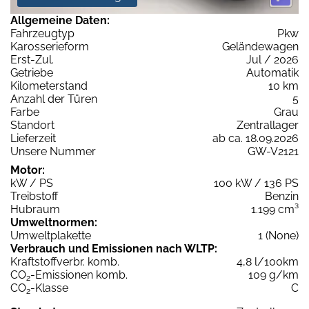
Allgemeine Daten:
Fahrzeugtyp
Pkw
Karosserieform
Geländewagen
Erst-Zul.
Jul / 2026
Getriebe
Automatik
Kilometerstand
10 km
Anzahl der Türen
5
Farbe
Grau
Standort
Zentrallager
Lieferzeit
ab ca. 18.09.2026
Unsere Nummer
GW-V2121
Motor:
kW / PS
100 kW / 136 PS
Treibstoff
Benzin
Hubraum
1.199 cm³
Umweltnormen:
Umweltplakette
1 (None)
Verbrauch und Emissionen nach WLTP:
Kraftstoffverbr. komb.
4,8 l/100km
CO
-Emissionen komb.
109 g/km
2
CO
-Klasse
C
2