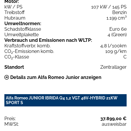
Motor:
kW / PS
107 kW / 145 PS
Treibstoff
Benzin
Hubraum
1.199 cm³
Umweltnormen:
Schadstoffklasse
Euro 6e
Umweltplakette
4 (Green)
Verbrauch und Emissionen nach WLTP:
Kraftstoffverbr. komb.
4,8 l/100km
CO
-Emissionen komb.
109 g/km
2
CO
-Klasse
C
2
Standort
Zentrallager
Details zum Alfa Romeo Junior anzeigen
Alfa Romeo JUNIOR IBRIDA Q4 1,2 VGT 48V-HYBRID 21KW
SPORT S
Preis:
37.899,00 €
MWSt:
ausweisbar