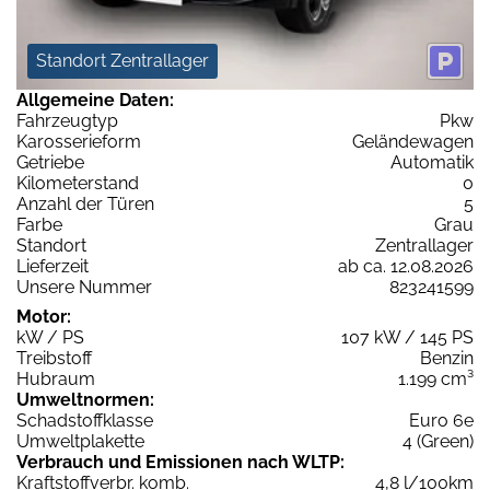
Standort Zentrallager
Allgemeine Daten:
Fahrzeugtyp
Pkw
Karosserieform
Geländewagen
Getriebe
Automatik
Kilometerstand
0
Anzahl der Türen
5
Farbe
Grau
Standort
Zentrallager
Lieferzeit
ab ca. 12.08.2026
Unsere Nummer
823241599
Motor:
kW / PS
107 kW / 145 PS
Treibstoff
Benzin
Hubraum
1.199 cm³
Umweltnormen:
Schadstoffklasse
Euro 6e
Umweltplakette
4 (Green)
Verbrauch und Emissionen nach WLTP:
Kraftstoffverbr. komb.
4,8 l/100km