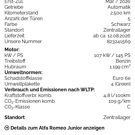
Erst-Zul.
Mär / 2026
Getriebe
Automatik
Kilometerstand
2.500 km
Anzahl der Türen
5
Farbe
Schwarz
Standort
Zentrallager
Lieferzeit
ab ca. 12.08.2026
Unsere Nummer
823241569
Motor:
kW / PS
107 kW / 145 PS
Treibstoff
Benzin
Hubraum
1.199 cm³
Umweltnormen:
Schadstoffklasse
Euro 6e
Umweltplakette
4 (Green)
Verbrauch und Emissionen nach WLTP:
Kraftstoffverbr. komb.
4,8 l/100km
CO
-Emissionen komb.
109 g/km
2
CO
-Klasse
C
2
Standort
Zentrallager
Details zum Alfa Romeo Junior anzeigen