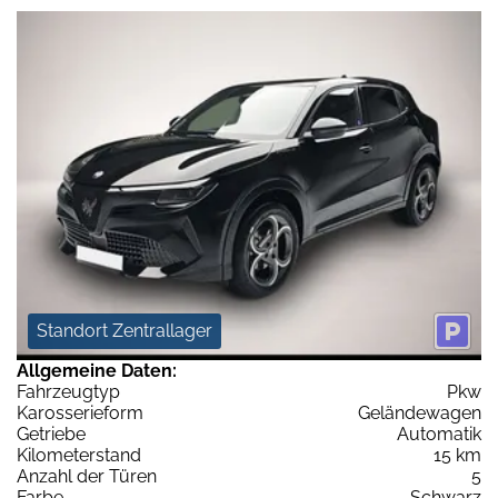
Standort Zentrallager
Allgemeine Daten:
Fahrzeugtyp
Pkw
Karosserieform
Geländewagen
Getriebe
Automatik
Kilometerstand
15 km
Anzahl der Türen
5
Farbe
Schwarz