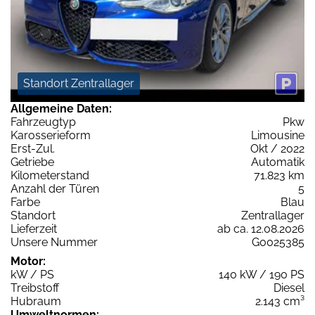
Standort Zentrallager
Allgemeine Daten:
Fahrzeugtyp
Pkw
Karosserieform
Limousine
Erst-Zul.
Okt / 2022
Getriebe
Automatik
Kilometerstand
71.823 km
Anzahl der Türen
5
Farbe
Blau
Standort
Zentrallager
Lieferzeit
ab ca. 12.08.2026
Unsere Nummer
G0025385
Motor:
kW / PS
140 kW / 190 PS
Treibstoff
Diesel
Hubraum
2.143 cm³
Umweltnormen: