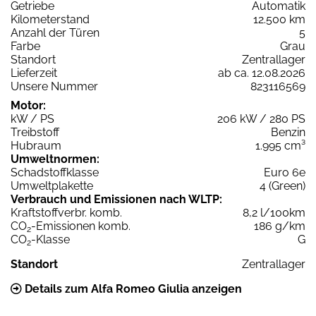
Getriebe
Automatik
Kilometerstand
12.500 km
Anzahl der Türen
5
Farbe
Grau
Standort
Zentrallager
Lieferzeit
ab ca. 12.08.2026
Unsere Nummer
823116569
Motor:
kW / PS
206 kW / 280 PS
Treibstoff
Benzin
Hubraum
1.995 cm³
Umweltnormen:
Schadstoffklasse
Euro 6e
Umweltplakette
4 (Green)
Verbrauch und Emissionen nach WLTP:
Kraftstoffverbr. komb.
8,2 l/100km
CO
-Emissionen komb.
186 g/km
2
CO
-Klasse
G
2
Standort
Zentrallager
Details zum Alfa Romeo Giulia anzeigen