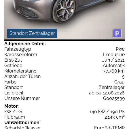
Standort Zentrallager
Allgemeine Daten:
Fahrzeugtyp
Pkw
Karosserieform
Limousine
Erst-Zul.
Jun / 2021
Getriebe
Automatik
Kilometerstand
77.768 km
Anzahl der Türen
5
Farbe
Grau
Standort
Zentrallager
Lieferzeit
ab ca. 12.08.2026
Unsere Nummer
G0025539
Motor:
kW / PS
140 kW / 190 PS
Hubraum
2.143 cm³
Umweltnormen:
Schadstoffklasse
Euro6d-TEMP