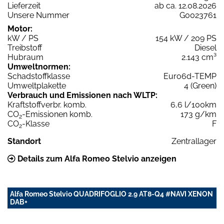
Lieferzeit
ab ca. 12.08.2026
Unsere Nummer
G0023761
Motor:
kW / PS
154 kW / 209 PS
Treibstoff
Diesel
Hubraum
2.143 cm³
Umweltnormen:
Schadstoffklasse
Euro6d-TEMP
Umweltplakette
4 (Green)
Verbrauch und Emissionen nach WLTP:
Kraftstoffverbr. komb.
6,6 l/100km
CO
-Emissionen komb.
173 g/km
2
CO
-Klasse
F
2
Standort
Zentrallager
Details zum Alfa Romeo Stelvio anzeigen
Alfa Romeo Stelvio QUADRIFOGLIO 2.9 AT8-Q4 #NAVI XENON
DAB+