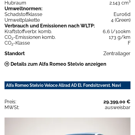
Hubraum
2.143 cm³
Umweltnormen:
Schadstoffklasse
Euro6d
Umweltplakette
4 (Green)
Verbrauch und Emissionen nach WLTP:
Kraftstoffverbr. komb.
6,6 l/100km
CO
-Emissionen komb.
173 g/km
2
CO
-Klasse
F
2
Standort
Zentrallager
Details zum Alfa Romeo Stelvio anzeigen
Alfa Romeo Stelvio Veloce Allrad AD El. Fondsitzverst. Navi
Preis:
29.399,00 €
MWSt:
ausweisbar