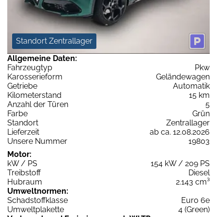
Standort Zentrallager
Allgemeine Daten:
Fahrzeugtyp
Pkw
Karosserieform
Geländewagen
Getriebe
Automatik
Kilometerstand
15 km
Anzahl der Türen
5
Farbe
Grün
Standort
Zentrallager
Lieferzeit
ab ca. 12.08.2026
Unsere Nummer
19803
Motor:
kW / PS
154 kW / 209 PS
Treibstoff
Diesel
Hubraum
2.143 cm³
Umweltnormen:
Schadstoffklasse
Euro 6e
Umweltplakette
4 (Green)