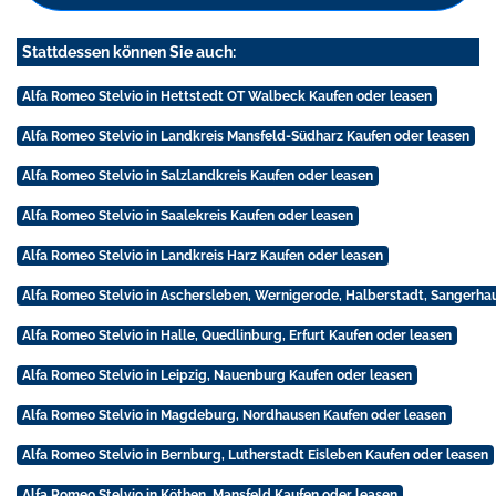
Stattdessen können Sie auch:
Alfa Romeo Stelvio in Hettstedt OT Walbeck Kaufen oder leasen
Alfa Romeo Stelvio in Landkreis Mansfeld-Südharz Kaufen oder leasen
Alfa Romeo Stelvio in Salzlandkreis Kaufen oder leasen
Alfa Romeo Stelvio in Saalekreis Kaufen oder leasen
Alfa Romeo Stelvio in Landkreis Harz Kaufen oder leasen
Alfa Romeo Stelvio in Aschersleben, Wernigerode, Halberstadt, Sangerha
Alfa Romeo Stelvio in Halle, Quedlinburg, Erfurt Kaufen oder leasen
Alfa Romeo Stelvio in Leipzig, Nauenburg Kaufen oder leasen
Alfa Romeo Stelvio in Magdeburg, Nordhausen Kaufen oder leasen
Alfa Romeo Stelvio in Bernburg, Lutherstadt Eisleben Kaufen oder leasen
Alfa Romeo Stelvio in Köthen, Mansfeld Kaufen oder leasen