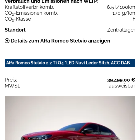
Verbrauch und Emissionen nach WLTP:
Kraftstoffverbr. komb.
6,5 l/100km
CO
-Emissionen komb.
170 g/km
2
CO
-Klasse
F
2
Standort
Zentrallager
Details zum Alfa Romeo Stelvio anzeigen
Alfa Romeo Stelvio 2.2 Ti Q4 *LED Navi Leder Sitzh. ACC DAB
Preis:
39.499,00 €
MWSt:
ausweisbar