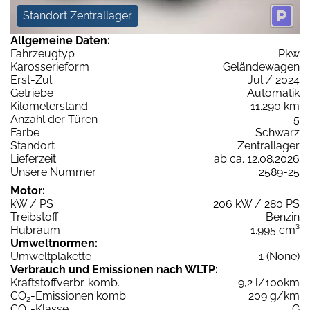
Standort Zentrallager
Allgemeine Daten:
Fahrzeugtyp
Pkw
Karosserieform
Geländewagen
Erst-Zul.
Jul / 2024
Getriebe
Automatik
Kilometerstand
11.290 km
Anzahl der Türen
5
Farbe
Schwarz
Standort
Zentrallager
Lieferzeit
ab ca. 12.08.2026
Unsere Nummer
2589-25
Motor:
kW / PS
206 kW / 280 PS
Treibstoff
Benzin
Hubraum
1.995 cm³
Umweltnormen:
Umweltplakette
1 (None)
Verbrauch und Emissionen nach WLTP:
Kraftstoffverbr. komb.
9,2 l/100km
CO
-Emissionen komb.
209 g/km
2
CO
-Klasse
G