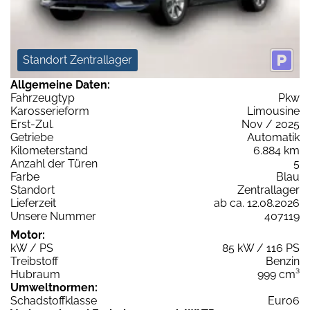
Standort Zentrallager
Allgemeine Daten:
Fahrzeugtyp
Pkw
Karosserieform
Limousine
Erst-Zul.
Nov / 2025
Getriebe
Automatik
Kilometerstand
6.884 km
Anzahl der Türen
5
Farbe
Blau
Standort
Zentrallager
Lieferzeit
ab ca. 12.08.2026
Unsere Nummer
407119
Motor:
kW / PS
85 kW / 116 PS
Treibstoff
Benzin
Hubraum
999 cm³
Umweltnormen:
Schadstoffklasse
Euro6