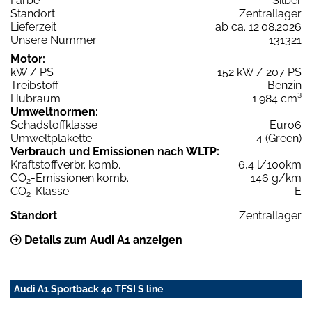
Farbe
Silber
Standort
Zentrallager
Lieferzeit
ab ca. 12.08.2026
Unsere Nummer
131321
Motor:
kW / PS
152 kW / 207 PS
Treibstoff
Benzin
Hubraum
1.984 cm³
Umweltnormen:
Schadstoffklasse
Euro6
Umweltplakette
4 (Green)
Verbrauch und Emissionen nach WLTP:
Kraftstoffverbr. komb.
6,4 l/100km
CO
-Emissionen komb.
146 g/km
2
CO
-Klasse
E
2
Standort
Zentrallager
Details zum Audi A1 anzeigen
Audi A1 Sportback 40 TFSI S line