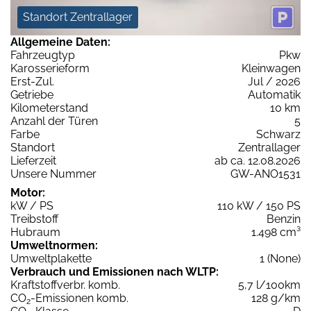
Standort Zentrallager
Allgemeine Daten:
Fahrzeugtyp
Pkw
Karosserieform
Kleinwagen
Erst-Zul.
Jul / 2026
Getriebe
Automatik
Kilometerstand
10 km
Anzahl der Türen
5
Farbe
Schwarz
Standort
Zentrallager
Lieferzeit
ab ca. 12.08.2026
Unsere Nummer
GW-ANO1531
Motor:
kW / PS
110 kW / 150 PS
Treibstoff
Benzin
Hubraum
1.498 cm³
Umweltnormen:
Umweltplakette
1 (None)
Verbrauch und Emissionen nach WLTP:
Kraftstoffverbr. komb.
5,7 l/100km
CO
-Emissionen komb.
128 g/km
2