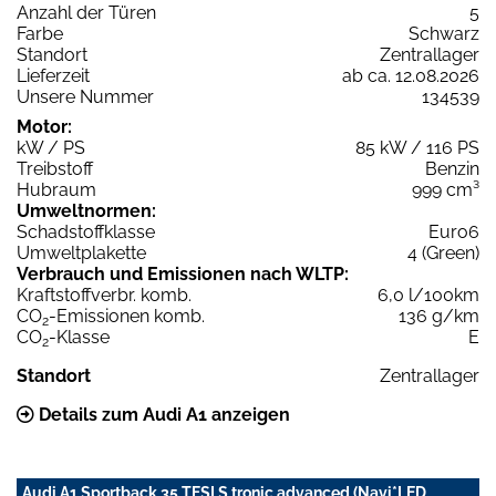
Anzahl der Türen
5
Farbe
Schwarz
Standort
Zentrallager
Lieferzeit
ab ca. 12.08.2026
Unsere Nummer
134539
Motor:
kW / PS
85 kW / 116 PS
Treibstoff
Benzin
Hubraum
999 cm³
Umweltnormen:
Schadstoffklasse
Euro6
Umweltplakette
4 (Green)
Verbrauch und Emissionen nach WLTP:
Kraftstoffverbr. komb.
6,0 l/100km
CO
-Emissionen komb.
136 g/km
2
CO
-Klasse
E
2
Standort
Zentrallager
Details zum Audi A1 anzeigen
Audi A1 Sportback 35 TFSI S tronic advanced (Navi*LED