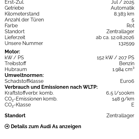
Erst-Zul.
Jul / 2025
Getriebe
Automatik
Kilometerstand
8.383 km
Anzahl der Türen
5
Farbe
Rot
Standort
Zentrallager
Lieferzeit
ab ca. 12.08.2026
Unsere Nummer
132599
Motor:
kW / PS
152 kW / 207 PS
Treibstoff
Benzin
Hubraum
1.984 cm³
Umweltnormen:
Schadstoffklasse
Euro6
Verbrauch und Emissionen nach WLTP:
Kraftstoffverbr. komb.
6,5 l/100km
CO
-Emissionen komb.
148 g/km
2
CO
-Klasse
E
2
Standort
Zentrallager
Details zum Audi A1 anzeigen