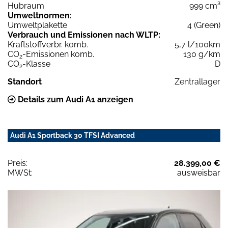
Hubraum
999 cm³
Umweltnormen:
Umweltplakette
4 (Green)
Verbrauch und Emissionen nach WLTP:
Kraftstoffverbr. komb.
5,7 l/100km
CO
-Emissionen komb.
130 g/km
2
CO
-Klasse
D
2
Standort
Zentrallager
Details zum Audi A1 anzeigen
Audi A1 Sportback 30 TFSI Advanced
Preis:
28.399,00 €
MWSt:
ausweisbar