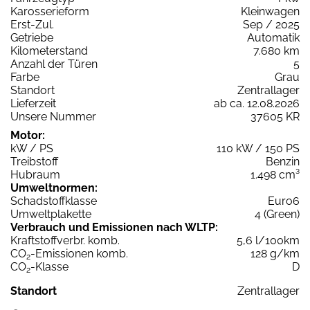
Karosserieform
Kleinwagen
Erst-Zul.
Sep / 2025
Getriebe
Automatik
Kilometerstand
7.680 km
Anzahl der Türen
5
Farbe
Grau
Standort
Zentrallager
Lieferzeit
ab ca. 12.08.2026
Unsere Nummer
37605 KR
Motor:
kW / PS
110 kW / 150 PS
Treibstoff
Benzin
Hubraum
1.498 cm³
Umweltnormen:
Schadstoffklasse
Euro6
Umweltplakette
4 (Green)
Verbrauch und Emissionen nach WLTP:
Kraftstoffverbr. komb.
5,6 l/100km
CO
-Emissionen komb.
128 g/km
2
CO
-Klasse
D
2
Standort
Zentrallager