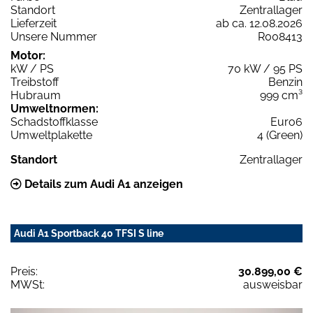
Standort
Zentrallager
Lieferzeit
ab ca. 12.08.2026
Unsere Nummer
R008413
Motor:
kW / PS
70 kW / 95 PS
Treibstoff
Benzin
Hubraum
999 cm³
Umweltnormen:
Schadstoffklasse
Euro6
Umweltplakette
4 (Green)
Standort
Zentrallager
Details zum Audi A1 anzeigen
Audi A1 Sportback 40 TFSI S line
Preis:
30.899,00 €
MWSt:
ausweisbar