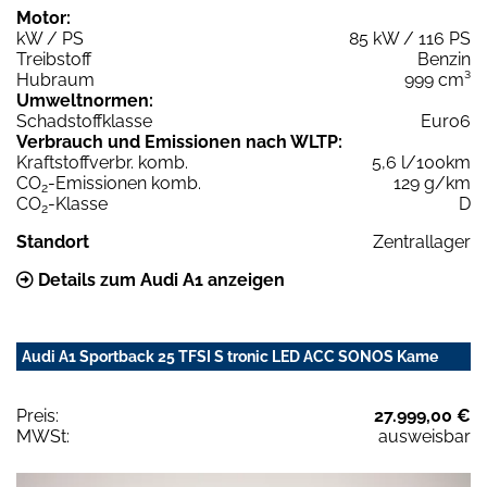
Motor:
kW / PS
85 kW / 116 PS
Treibstoff
Benzin
Hubraum
999 cm³
Umweltnormen:
Schadstoffklasse
Euro6
Verbrauch und Emissionen nach WLTP:
Kraftstoffverbr. komb.
5,6 l/100km
CO
-Emissionen komb.
129 g/km
2
CO
-Klasse
D
2
Standort
Zentrallager
Details zum Audi A1 anzeigen
Audi A1 Sportback 25 TFSI S tronic LED ACC SONOS Kame
Preis:
27.999,00 €
MWSt:
ausweisbar