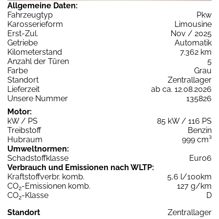
Allgemeine Daten:
Fahrzeugtyp
Pkw
Karosserieform
Limousine
Erst-Zul.
Nov / 2025
Getriebe
Automatik
Kilometerstand
7.362 km
Anzahl der Türen
5
Farbe
Grau
Standort
Zentrallager
Lieferzeit
ab ca. 12.08.2026
Unsere Nummer
135826
Motor:
kW / PS
85 kW / 116 PS
Treibstoff
Benzin
Hubraum
999 cm³
Umweltnormen:
Schadstoffklasse
Euro6
Verbrauch und Emissionen nach WLTP:
Kraftstoffverbr. komb.
5,6 l/100km
CO
-Emissionen komb.
127 g/km
2
CO
-Klasse
D
2
Standort
Zentrallager