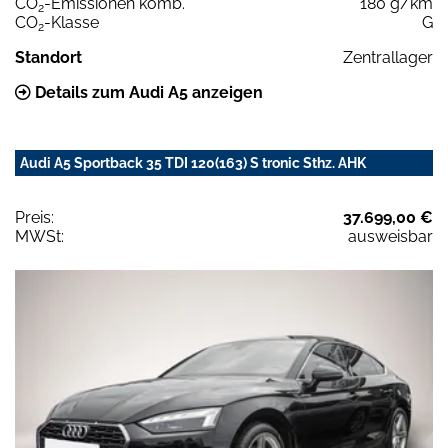
CO
-Emissionen komb.
180 g/km
2
CO
-Klasse
G
2
Standort
Zentrallager
Details zum Audi A5 anzeigen
Audi A5 Sportback 35 TDI 120(163) S tronic Sthz. AHK
Preis:
37.699,00 €
MWSt:
ausweisbar