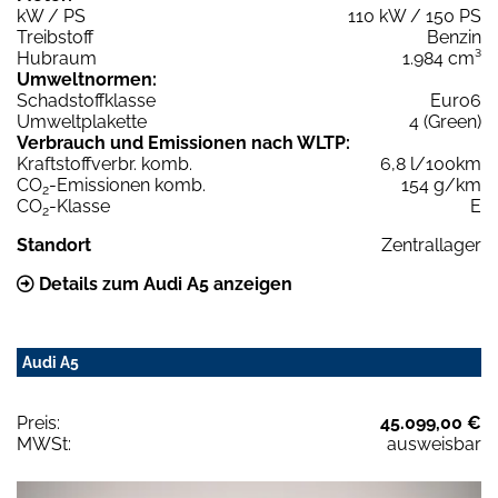
kW / PS
110 kW / 150 PS
Treibstoff
Benzin
Hubraum
1.984 cm³
Umweltnormen:
Schadstoffklasse
Euro6
Umweltplakette
4 (Green)
Verbrauch und Emissionen nach WLTP:
Kraftstoffverbr. komb.
6,8 l/100km
CO
-Emissionen komb.
154 g/km
2
CO
-Klasse
E
2
Standort
Zentrallager
Details zum Audi A5 anzeigen
Audi A5
Preis:
45.099,00 €
MWSt:
ausweisbar