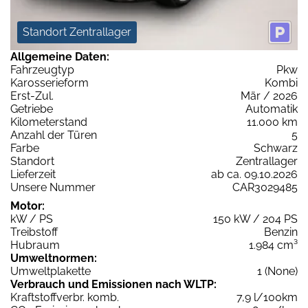
Standort Zentrallager
Allgemeine Daten:
Fahrzeugtyp
Pkw
Karosserieform
Kombi
Erst-Zul.
Mär / 2026
Getriebe
Automatik
Kilometerstand
11.000 km
Anzahl der Türen
5
Farbe
Schwarz
Standort
Zentrallager
Lieferzeit
ab ca. 09.10.2026
Unsere Nummer
CAR3029485
Motor:
kW / PS
150 kW / 204 PS
Treibstoff
Benzin
Hubraum
1.984 cm³
Umweltnormen:
Umweltplakette
1 (None)
Verbrauch und Emissionen nach WLTP:
Kraftstoffverbr. komb.
7,9 l/100km