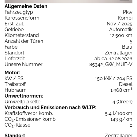
Allgemeine Daten:
Fahrzeugtyp
Pkw
Karosserieform
Kombi
Erst-Zul.
Nov / 2025
Getriebe
Automatik
Kilometerstand
12.500 km
Anzahl der Türen
5
Farbe
Blau
Standort
Zentrallager
Lieferzeit
ab ca. 12.08.2026
Unsere Nummer
85342_GW_MUE-V
Motor:
kW / PS
150 kW / 204 PS
Treibstoff
Diesel
Hubraum
1.968 cm³
Umweltnormen:
Umweltplakette
4 (Green)
Verbrauch und Emissionen nach WLTP:
Kraftstoffverbr. komb.
5,4 l/100km
CO
-Emissionen komb.
143 g/km
2
CO
-Klasse
E
2
Standort
Zentrallager