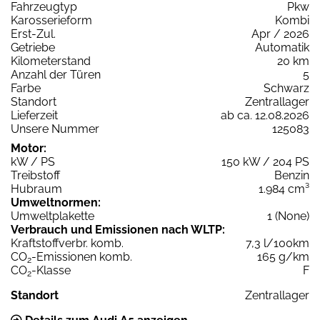
Fahrzeugtyp
Pkw
Karosserieform
Kombi
Erst-Zul.
Apr / 2026
Getriebe
Automatik
Kilometerstand
20 km
Anzahl der Türen
5
Farbe
Schwarz
Standort
Zentrallager
Lieferzeit
ab ca. 12.08.2026
Unsere Nummer
125083
Motor:
kW / PS
150 kW / 204 PS
Treibstoff
Benzin
Hubraum
1.984 cm³
Umweltnormen:
Umweltplakette
1 (None)
Verbrauch und Emissionen nach WLTP:
Kraftstoffverbr. komb.
7,3 l/100km
CO
-Emissionen komb.
165 g/km
2
CO
-Klasse
F
2
Standort
Zentrallager