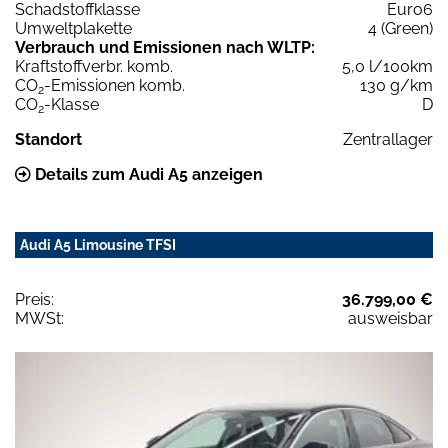
Schadstoffklasse
Euro6
Umweltplakette
4 (Green)
Verbrauch und Emissionen nach WLTP:
Kraftstoffverbr. komb.
5,0 l/100km
CO
-Emissionen komb.
130 g/km
2
CO
-Klasse
D
2
Standort
Zentrallager
Details zum Audi A5 anzeigen
Audi A5 Limousine TFSI
Preis:
36.799,00 €
MWSt:
ausweisbar