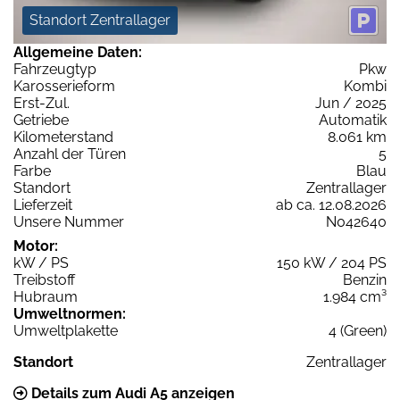
Standort Zentrallager
Allgemeine Daten:
Fahrzeugtyp
Pkw
Karosserieform
Kombi
Erst-Zul.
Jun / 2025
Getriebe
Automatik
Kilometerstand
8.061 km
Anzahl der Türen
5
Farbe
Blau
Standort
Zentrallager
Lieferzeit
ab ca. 12.08.2026
Unsere Nummer
N042640
Motor:
kW / PS
150 kW / 204 PS
Treibstoff
Benzin
Hubraum
1.984 cm³
Umweltnormen:
Umweltplakette
4 (Green)
Standort
Zentrallager
Details zum Audi A5 anzeigen