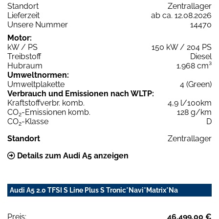
Standort
Zentrallager
Lieferzeit
ab ca. 12.08.2026
Unsere Nummer
14470
Motor:
kW / PS
150 kW / 204 PS
Treibstoff
Diesel
Hubraum
1.968 cm³
Umweltnormen:
Umweltplakette
4 (Green)
Verbrauch und Emissionen nach WLTP:
Kraftstoffverbr. komb.
4,9 l/100km
CO
-Emissionen komb.
128 g/km
2
CO
-Klasse
D
2
Standort
Zentrallager
Details zum Audi A5 anzeigen
Audi A5 2.0 TFSI S Line Plus S Tronic*Navi*Matrix*Na
Preis:
46.499,00 €