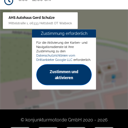
AHS Autohaus Gerd Schulze
Mittelstraße 1, 06333 Hettstedt OT Walbeck
Zustimmung erforderlich
Für die Aktivierung der Karten- und
Navigationsdienste ist Ihre
Zustimmung zu den
Datenschutzrichtlinien vom
Drittanbieter Google LLC
erforderlich.
Zustimmen und
aktivieren
© konjunkturmotor.de GmbH 2020 - 2026