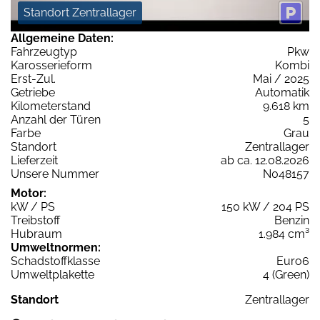
Standort Zentrallager
Allgemeine Daten:
Fahrzeugtyp
Pkw
Karosserieform
Kombi
Erst-Zul.
Mai / 2025
Getriebe
Automatik
Kilometerstand
9.618 km
Anzahl der Türen
5
Farbe
Grau
Standort
Zentrallager
Lieferzeit
ab ca. 12.08.2026
Unsere Nummer
N048157
Motor:
kW / PS
150 kW / 204 PS
Treibstoff
Benzin
Hubraum
1.984 cm³
Umweltnormen:
Schadstoffklasse
Euro6
Umweltplakette
4 (Green)
Standort
Zentrallager