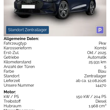
Standort Zentrallager
Allgemeine Daten:
Fahrzeugtyp
Pkw
Karosserieform
Kombi
Erst-Zul.
Okt / 2025
Getriebe
Automatik
Kilometerstand
25.931 km
Anzahl der Türen
5
Farbe
Blau
Standort
Zentrallager
Lieferzeit
ab ca. 12.08.2026
Unsere Nummer
14470
Motor:
kW / PS
150 kW / 204 PS
Treibstoff
Diesel
Hubraum
1.968 cm³