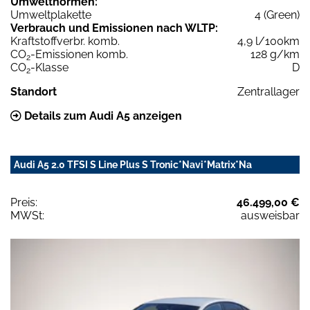
Umweltnormen:
Umweltplakette
4 (Green)
Verbrauch und Emissionen nach WLTP:
Kraftstoffverbr. komb.
4,9 l/100km
CO
-Emissionen komb.
128 g/km
2
CO
-Klasse
D
2
Standort
Zentrallager
Details zum Audi A5 anzeigen
Audi A5 2.0 TFSI S Line Plus S Tronic*Navi*Matrix*Na
Preis:
46.499,00 €
MWSt:
ausweisbar