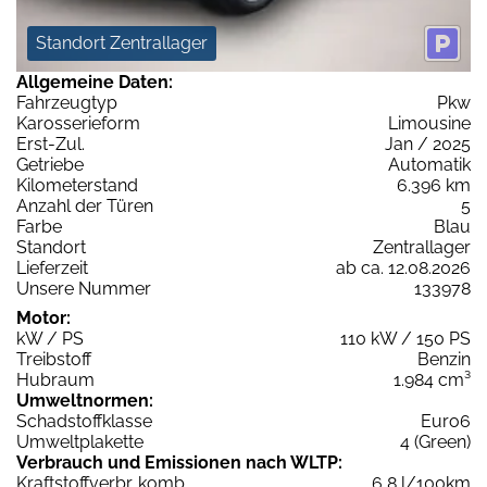
Standort Zentrallager
Allgemeine Daten:
Fahrzeugtyp
Pkw
Karosserieform
Limousine
Erst-Zul.
Jan / 2025
Getriebe
Automatik
Kilometerstand
6.396 km
Anzahl der Türen
5
Farbe
Blau
Standort
Zentrallager
Lieferzeit
ab ca. 12.08.2026
Unsere Nummer
133978
Motor:
kW / PS
110 kW / 150 PS
Treibstoff
Benzin
Hubraum
1.984 cm³
Umweltnormen:
Schadstoffklasse
Euro6
Umweltplakette
4 (Green)
Verbrauch und Emissionen nach WLTP:
Kraftstoffverbr. komb.
6,8 l/100km