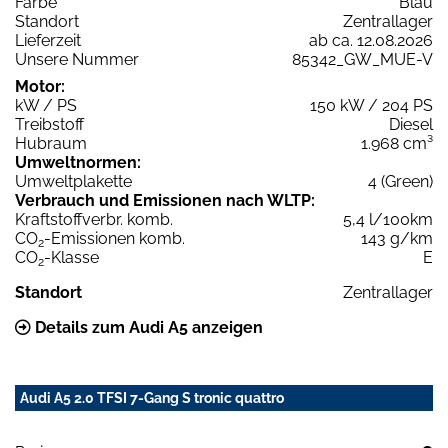
Farbe
Blau
Standort
Zentrallager
Lieferzeit
ab ca. 12.08.2026
Unsere Nummer
85342_GW_MUE-V
Motor:
kW / PS
150 kW / 204 PS
Treibstoff
Diesel
Hubraum
1.968 cm³
Umweltnormen:
Umweltplakette
4 (Green)
Verbrauch und Emissionen nach WLTP:
Kraftstoffverbr. komb.
5,4 l/100km
CO
-Emissionen komb.
143 g/km
2
CO
-Klasse
E
2
Standort
Zentrallager
Details zum Audi A5 anzeigen
Audi A5 2.0 TFSI 7-Gang S tronic quattro