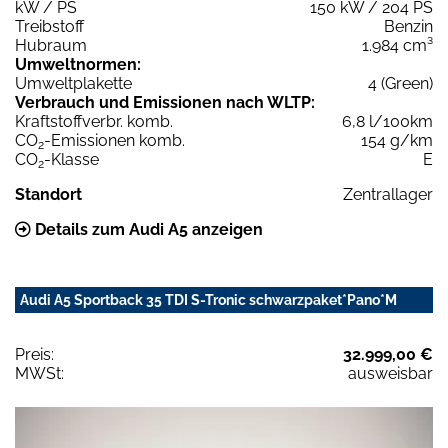
kW / PS
150 kW / 204 PS
Treibstoff
Benzin
Hubraum
1.984 cm³
Umweltnormen:
Umweltplakette
4 (Green)
Verbrauch und Emissionen nach WLTP:
Kraftstoffverbr. komb.
6,8 l/100km
CO
-Emissionen komb.
154 g/km
2
CO
-Klasse
E
2
Standort
Zentrallager
Details zum Audi A5 anzeigen
Audi A5 Sportback 35 TDI S-Tronic schwarzpaket*Pano*M
Preis:
32.999,00 €
MWSt:
ausweisbar