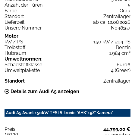
Anzahl der Türen
5
Farbe
Grau
Standort
Zentrallager
Lieferzeit
ab ca. 12.08.2026
Unsere Nummer
N048157
Motor:
kW / PS
150 kW / 204 PS
Treibstoff
Benzin
Hubraum
1.984 cm³
Umweltnormen:
Schadstoffklasse
Euro6
Umweltplakette
4 (Green)
Standort
Zentrallager
Details zum Audi A5 anzeigen
Audi A5 Avant 150kW TFSI S-tronic *AHK*19Z*Kamera*
Preis:
44.799,00 €
MWSt:
ausweisbar