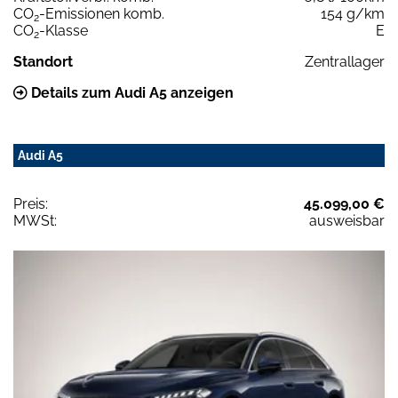
CO
-Emissionen komb.
154 g/km
2
CO
-Klasse
E
2
Standort
Zentrallager
Details zum Audi A5 anzeigen
Audi A5
Preis:
45.099,00 €
MWSt:
ausweisbar