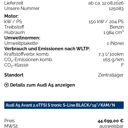
Lieferzeit
ab ca. 12.08.2026
Unsere Nummer
125083
Motor:
kW / PS
150 kW / 204 PS
Treibstoff
Benzin
Hubraum
1.984 cm³
Umweltnormen:
Umweltplakette
1 (None)
Verbrauch und Emissionen nach WLTP:
Kraftstoffverbr. komb.
7,3 l/100km
CO
-Emissionen komb.
165 g/km
2
CO
-Klasse
F
2
Standort
Zentrallager
Details zum Audi A5 anzeigen
Audi A5 Avant 2.0TFSI S tronic S-Line BLACK/19"/KAM/N
Preis:
44.699,00 €
MWSt:
ausweisbar