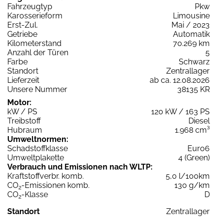
Fahrzeugtyp
Pkw
Karosserieform
Limousine
Erst-Zul.
Mai / 2023
Getriebe
Automatik
Kilometerstand
70.269 km
Anzahl der Türen
5
Farbe
Schwarz
Standort
Zentrallager
Lieferzeit
ab ca. 12.08.2026
Unsere Nummer
38135 KR
Motor:
kW / PS
120 kW / 163 PS
Treibstoff
Diesel
Hubraum
1.968 cm³
Umweltnormen:
Schadstoffklasse
Euro6
Umweltplakette
4 (Green)
Verbrauch und Emissionen nach WLTP:
Kraftstoffverbr. komb.
5,0 l/100km
CO
-Emissionen komb.
130 g/km
2
CO
-Klasse
D
2
Standort
Zentrallager