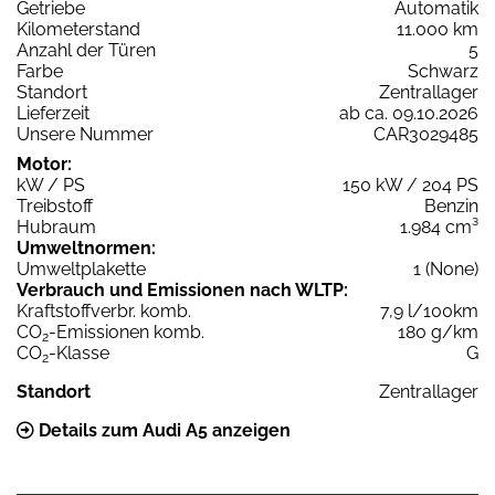
Getriebe
Automatik
Kilometerstand
11.000 km
Anzahl der Türen
5
Farbe
Schwarz
Standort
Zentrallager
Lieferzeit
ab ca. 09.10.2026
Unsere Nummer
CAR3029485
Motor:
kW / PS
150 kW / 204 PS
Treibstoff
Benzin
Hubraum
1.984 cm³
Umweltnormen:
Umweltplakette
1 (None)
Verbrauch und Emissionen nach WLTP:
Kraftstoffverbr. komb.
7,9 l/100km
CO
-Emissionen komb.
180 g/km
2
CO
-Klasse
G
2
Standort
Zentrallager
Details zum Audi A5 anzeigen