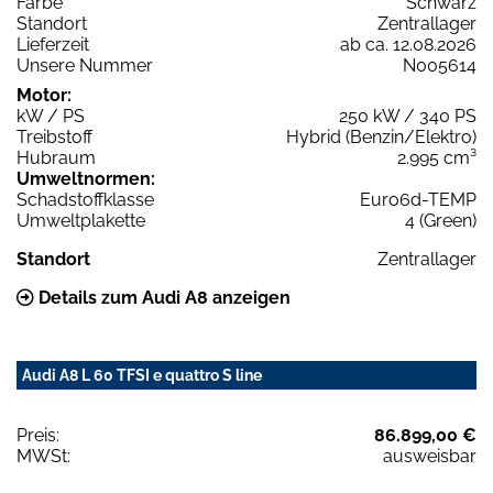
Farbe
Schwarz
Standort
Zentrallager
Lieferzeit
ab ca. 12.08.2026
Unsere Nummer
N005614
Motor:
kW / PS
250 kW / 340 PS
Treibstoff
Hybrid (Benzin/Elektro)
Hubraum
2.995 cm³
Umweltnormen:
Schadstoffklasse
Euro6d-TEMP
Umweltplakette
4 (Green)
Standort
Zentrallager
Details zum Audi A8 anzeigen
Audi A8 L 60 TFSI e quattro S line
Preis:
86.899,00 €
MWSt:
ausweisbar