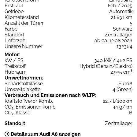
Erst-Zul.
Feb / 2025
Getriebe
Automatik
Kilometerstand
21.831 km
Anzahl der Türen
5
Farbe
Schwarz
Standort
Zentrallager
Lieferzeit
ab ca. 12.08.2026
Unsere Nummer
132364
Motor:
kW / PS
340 kW / 462 PS
Treibstoff
Hybrid (Benzin/Elektro)
Hubraum
2.995 cm³
Umweltnormen:
Schadstoffklasse
Euro6
Umweltplakette
4 (Green)
Verbrauch und Emissionen nach WLTP:
Kraftstoffverbr. komb.
22,7 l/100km
CO
-Emissionen komb.
44 g/km
2
CO
-Klasse
B
2
Standort
Zentrallager
Details zum Audi A8 anzeigen