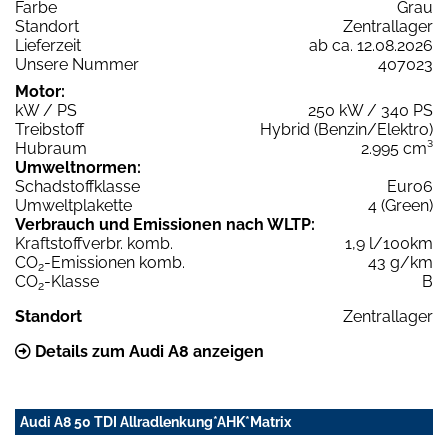
Farbe
Grau
Standort
Zentrallager
Lieferzeit
ab ca. 12.08.2026
Unsere Nummer
407023
Motor:
kW / PS
250 kW / 340 PS
Treibstoff
Hybrid (Benzin/Elektro)
Hubraum
2.995 cm³
Umweltnormen:
Schadstoffklasse
Euro6
Umweltplakette
4 (Green)
Verbrauch und Emissionen nach WLTP:
Kraftstoffverbr. komb.
1,9 l/100km
CO
-Emissionen komb.
43 g/km
2
CO
-Klasse
B
2
Standort
Zentrallager
Details zum Audi A8 anzeigen
Audi A8 50 TDI Allradlenkung*AHK*Matrix