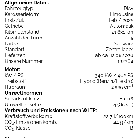
Allgemeine Daten:
Fahrzeugtyp
Pkw
Karosserieform
Limousine
Erst-Zul.
Feb / 2025
Getriebe
Automatik
Kilometerstand
21.831 km
Anzahl der Türen
5
Farbe
Schwarz
Standort
Zentrallager
Lieferzeit
ab ca. 12.08.2026
Unsere Nummer
132364
Motor:
kW / PS
340 kW / 462 PS
Treibstoff
Hybrid (Benzin/Elektro)
Hubraum
2.995 cm³
Umweltnormen:
Schadstoffklasse
Euro6
Umweltplakette
4 (Green)
Verbrauch und Emissionen nach WLTP:
Kraftstoffverbr. komb.
22,7 l/100km
CO
-Emissionen komb.
44 g/km
2
CO
-Klasse
B
2