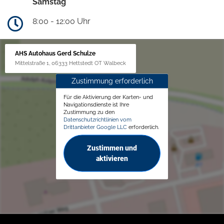
Samstag
8:00 - 12:00 Uhr
AHS Autohaus Gerd Schulze
Mittelstraße 1, 06333 Hettstedt OT Walbeck
Zustimmung erforderlich
Für die Aktivierung der Karten- und
Navigationsdienste ist Ihre
Zustimmung zu den
Datenschutzrichtlinien vom
Drittanbieter Google LLC
erforderlich.
Zustimmen und
aktivieren