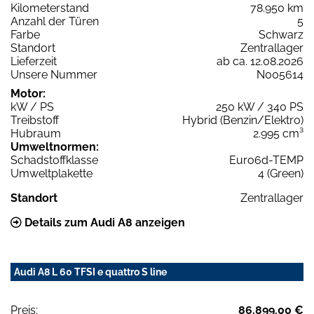
Kilometerstand
78.950 km
Anzahl der Türen
5
Farbe
Schwarz
Standort
Zentrallager
Lieferzeit
ab ca. 12.08.2026
Unsere Nummer
N005614
Motor:
kW / PS
250 kW / 340 PS
Treibstoff
Hybrid (Benzin/Elektro)
Hubraum
2.995 cm³
Umweltnormen:
Schadstoffklasse
Euro6d-TEMP
Umweltplakette
4 (Green)
Standort
Zentrallager
Details zum Audi A8 anzeigen
Audi A8 L 60 TFSI e quattro S line
Preis:
86.899,00 €