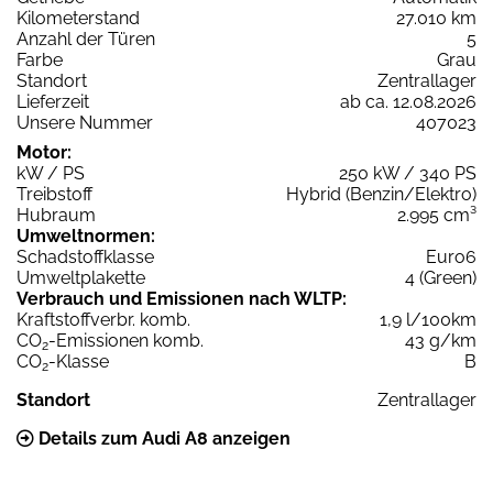
Kilometerstand
27.010 km
Anzahl der Türen
5
Farbe
Grau
Standort
Zentrallager
Lieferzeit
ab ca. 12.08.2026
Unsere Nummer
407023
Motor:
kW / PS
250 kW / 340 PS
Treibstoff
Hybrid (Benzin/Elektro)
Hubraum
2.995 cm³
Umweltnormen:
Schadstoffklasse
Euro6
Umweltplakette
4 (Green)
Verbrauch und Emissionen nach WLTP:
Kraftstoffverbr. komb.
1,9 l/100km
CO
-Emissionen komb.
43 g/km
2
CO
-Klasse
B
2
Standort
Zentrallager
Details zum Audi A8 anzeigen