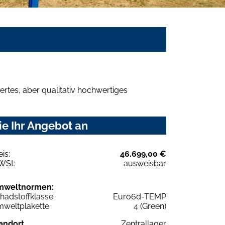
rtes, aber qualitativ hochwertiges
ie Ihr Angebot an
eis:
46.699,00 €
WSt:
ausweisbar
mweltnormen:
hadstoffklasse
Euro6d-TEMP
weltplakette
4 (Green)
andort
Zentrallager