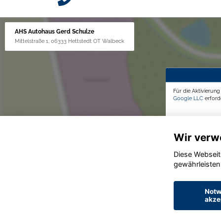
AHS Autohaus Gerd Schulze
Mittelstraße 1, 06333 Hettstedt OT Walbeck
Für die Aktivierun
Google LLC
erforde
Wir verw
Diese Webseit
gewährleisten
Notw
akze
© konjunkturmotor.de GmbH 2020 - 2026