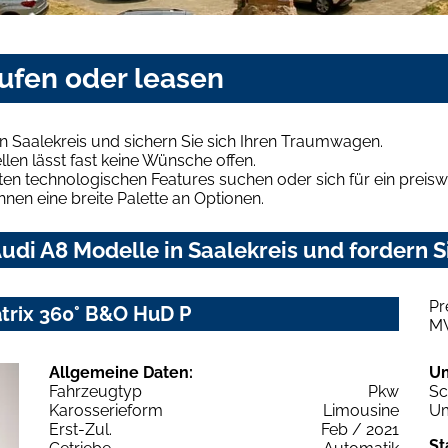
aufen oder leasen
n Saalekreis und sichern Sie sich Ihren Traumwagen.
len lässt fast keine Wünsche offen.
en technologischen Features suchen oder sich für ein preiswe
hnen eine breite Palette an Optionen.
di A8 Modelle in Saalekreis und fordern S
Pr
atrix 360° B&O HuD P
M
Allgemeine Daten:
U
Fahrzeugtyp
Pkw
Sc
Karosserieform
Limousine
Um
Erst-Zul.
Feb / 2021
St