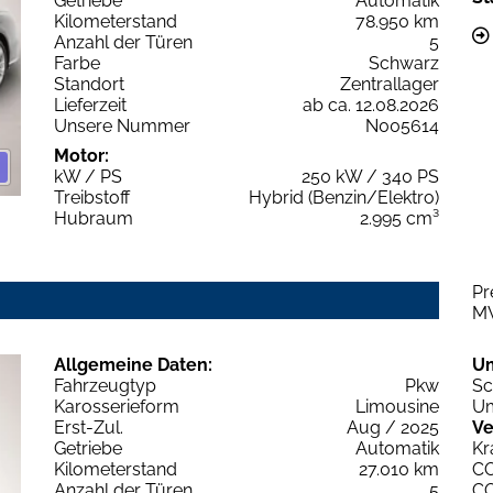
Getriebe
Automatik
Kilometerstand
78.950 km
Anzahl der Türen
5
Farbe
Schwarz
Standort
Zentrallager
Lieferzeit
ab ca. 12.08.2026
Unsere Nummer
N005614
Motor:
kW / PS
250 kW / 340 PS
Treibstoff
Hybrid (Benzin/Elektro)
Hubraum
2.995 cm³
Pr
M
Allgemeine Daten:
U
Fahrzeugtyp
Pkw
Sc
Karosserieform
Limousine
Um
Erst-Zul.
Aug / 2025
Ve
Getriebe
Automatik
Kr
Kilometerstand
27.010 km
C
Anzahl der Türen
5
C