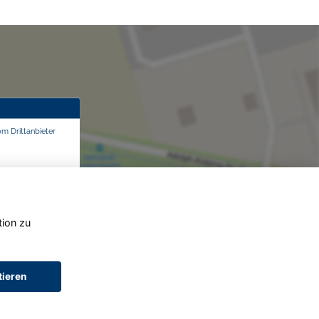
om Drittanbieter
tion zu
tieren
AGB (Service)
AGB (Teile)
AGB (Gebrauchtwagen)
Widerruf