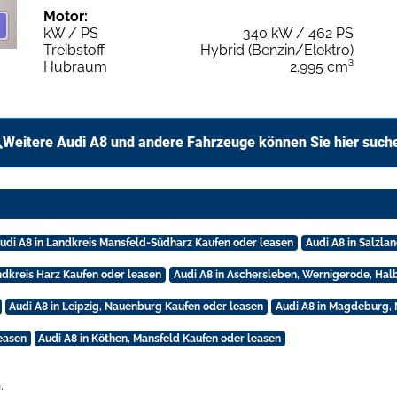
Motor:
kW / PS
340 kW / 462 PS
Treibstoff
Hybrid (Benzin/Elektro)
Hubraum
2.995 cm³
Weitere Audi A8 und andere Fahrzeuge können Sie hier such
udi A8 in Landkreis Mansfeld-Südharz Kaufen oder leasen
Audi A8 in Salzla
ndkreis Harz Kaufen oder leasen
Audi A8 in Aschersleben, Wernigerode, Hal
Audi A8 in Leipzig, Nauenburg Kaufen oder leasen
Audi A8 in Magdeburg,
leasen
Audi A8 in Köthen, Mansfeld Kaufen oder leasen
.