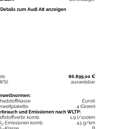
Details zum Audi A8 anzeigen
eis:
86.899,00 €
WSt:
ausweisbar
mweltnormen:
hadstoffklasse
Euro6
weltplakette
4 (Green)
rbrauch und Emissionen nach WLTP:
aftstoffverbr. komb.
1,9 l/100km
O
-Emissionen komb.
43 g/km
2
O
-Klasse
B