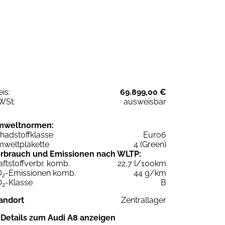
eis:
69.899,00 €
WSt:
ausweisbar
mweltnormen:
hadstoffklasse
Euro6
weltplakette
4 (Green)
rbrauch und Emissionen nach WLTP:
aftstoffverbr. komb.
22,7 l/100km
O
-Emissionen komb.
44 g/km
2
O
-Klasse
B
2
andort
Zentrallager
Details zum Audi A8 anzeigen