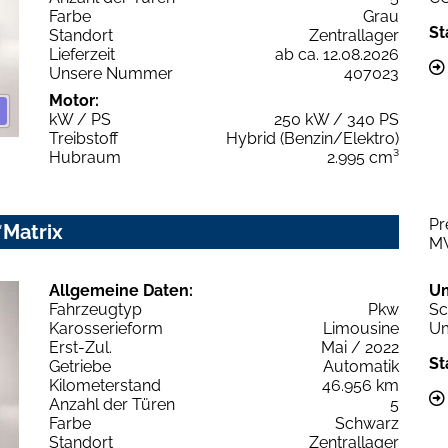
Farbe
Grau
St
Standort
Zentrallager
Lieferzeit
ab ca. 12.08.2026
Unsere Nummer
407023
Motor:
kW / PS
250 kW / 340 PS
Treibstoff
Hybrid (Benzin/Elektro)
Hubraum
2.995 cm³
Pr
*Matrix
M
Allgemeine Daten:
U
Fahrzeugtyp
Pkw
Sc
Karosserieform
Limousine
Um
Erst-Zul.
Mai / 2022
St
Getriebe
Automatik
Kilometerstand
46.956 km
Anzahl der Türen
5
Farbe
Schwarz
Standort
Zentrallager