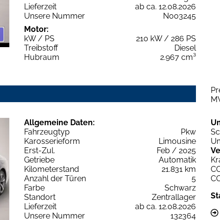
Lieferzeit
ab ca. 12.08.2026
Unsere Nummer
N003245
Motor:
kW / PS
210 kW / 286 PS
Treibstoff
Diesel
Hubraum
2.967 cm³
Pr
M
Allgemeine Daten:
U
Fahrzeugtyp
Pkw
Sc
Karosserieform
Limousine
Um
Erst-Zul.
Feb / 2025
Ve
Getriebe
Automatik
Kr
Kilometerstand
21.831 km
C
Anzahl der Türen
5
C
Farbe
Schwarz
St
Standort
Zentrallager
Lieferzeit
ab ca. 12.08.2026
Unsere Nummer
132364