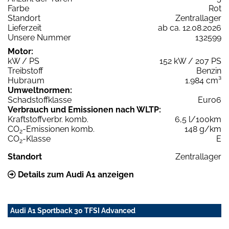
Farbe
Rot
Standort
Zentrallager
Lieferzeit
ab ca. 12.08.2026
Unsere Nummer
132599
Motor:
kW / PS
152 kW / 207 PS
Treibstoff
Benzin
Hubraum
1.984 cm³
Umweltnormen:
Schadstoffklasse
Euro6
Verbrauch und Emissionen nach WLTP:
Kraftstoffverbr. komb.
6,5 l/100km
CO
-Emissionen komb.
148 g/km
2
CO
-Klasse
E
2
Standort
Zentrallager
Details zum Audi A1 anzeigen
Audi A1 Sportback 30 TFSI Advanced