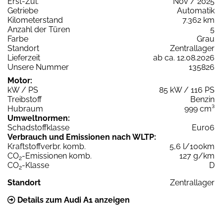
Erst-Zul.
Nov / 2025
Getriebe
Automatik
Kilometerstand
7.362 km
Anzahl der Türen
5
Farbe
Grau
Standort
Zentrallager
Lieferzeit
ab ca. 12.08.2026
Unsere Nummer
135826
Motor:
kW / PS
85 kW / 116 PS
Treibstoff
Benzin
Hubraum
999 cm³
Umweltnormen:
Schadstoffklasse
Euro6
Verbrauch und Emissionen nach WLTP:
Kraftstoffverbr. komb.
5,6 l/100km
CO
-Emissionen komb.
127 g/km
2
CO
-Klasse
D
2
Standort
Zentrallager
Details zum Audi A1 anzeigen