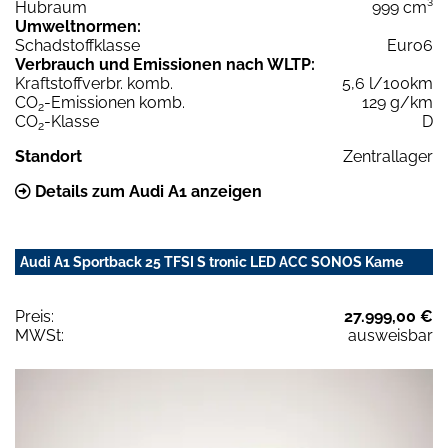
Hubraum
999 cm³
Umweltnormen:
Schadstoffklasse
Euro6
Verbrauch und Emissionen nach WLTP:
Kraftstoffverbr. komb.
5,6 l/100km
CO
-Emissionen komb.
129 g/km
2
CO
-Klasse
D
2
Standort
Zentrallager
Details zum Audi A1 anzeigen
Audi A1 Sportback 25 TFSI S tronic LED ACC SONOS Kame
Preis:
27.999,00 €
MWSt:
ausweisbar