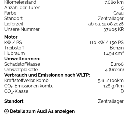
Kilometerstand
7.680 km
Anzahl der Türen
5
Farbe
Grau
Standort
Zentrallager
Lieferzeit
ab ca. 12.08.2026
Unsere Nummer
37605 KR
Motor:
kW / PS
110 kW / 150 PS
Treibstoff
Benzin
Hubraum
1.498 cm³
Umweltnormen:
Schadstoffklasse
Euro6
Umweltplakette
4 (Green)
Verbrauch und Emissionen nach WLTP:
Kraftstoffverbr. komb.
5,6 l/100km
CO
-Emissionen komb.
128 g/km
2
CO
-Klasse
D
2
Standort
Zentrallager
Details zum Audi A1 anzeigen