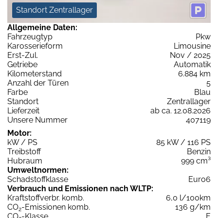
Standort Zentrallager
Allgemeine Daten:
Fahrzeugtyp
Pkw
Karosserieform
Limousine
Erst-Zul.
Nov / 2025
Getriebe
Automatik
Kilometerstand
6.884 km
Anzahl der Türen
5
Farbe
Blau
Standort
Zentrallager
Lieferzeit
ab ca. 12.08.2026
Unsere Nummer
407119
Motor:
kW / PS
85 kW / 116 PS
Treibstoff
Benzin
Hubraum
999 cm³
Umweltnormen:
Schadstoffklasse
Euro6
Verbrauch und Emissionen nach WLTP:
Kraftstoffverbr. komb.
6,0 l/100km
CO
-Emissionen komb.
136 g/km
2
CO
-Klasse
E