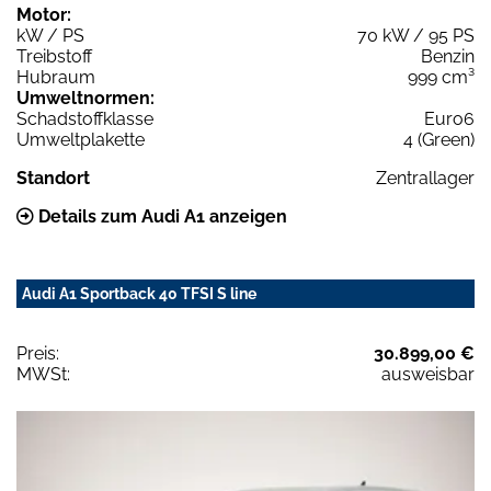
Motor:
kW / PS
70 kW / 95 PS
Treibstoff
Benzin
Hubraum
999 cm³
Umweltnormen:
Schadstoffklasse
Euro6
Umweltplakette
4 (Green)
Standort
Zentrallager
Details zum Audi A1 anzeigen
Audi A1 Sportback 40 TFSI S line
Preis:
30.899,00 €
MWSt:
ausweisbar