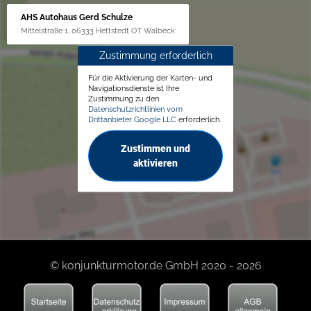
AHS Autohaus Gerd Schulze
Mittelstraße 1, 06333 Hettstedt OT Walbeck
Zustimmung erforderlich
Für die Aktivierung der Karten- und
Navigationsdienste ist Ihre
Zustimmung zu den
Datenschutzrichtlinien vom
Drittanbieter Google LLC
erforderlich.
Zustimmen und
aktivieren
© konjunkturmotor.de GmbH 2020 - 2026