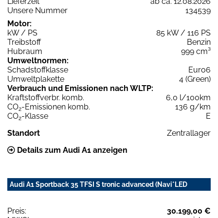
Lieferzeit
ab ca. 12.08.2026
Unsere Nummer
134539
Motor:
kW / PS
85 kW / 116 PS
Treibstoff
Benzin
Hubraum
999 cm³
Umweltnormen:
Schadstoffklasse
Euro6
Umweltplakette
4 (Green)
Verbrauch und Emissionen nach WLTP:
Kraftstoffverbr. komb.
6,0 l/100km
CO
-Emissionen komb.
136 g/km
2
CO
-Klasse
E
2
Standort
Zentrallager
Details zum Audi A1 anzeigen
Audi A1 Sportback 35 TFSI S tronic advanced (Navi*LED
Preis:
30.199,00 €