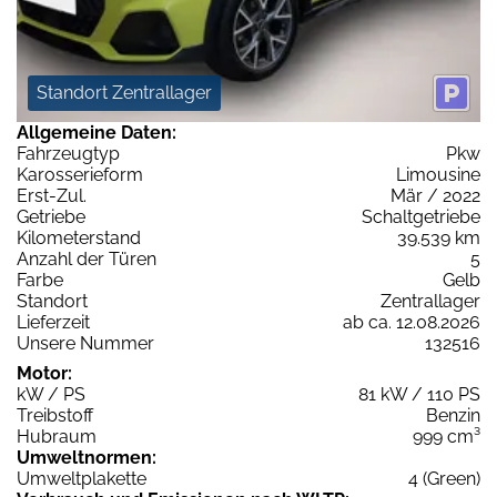
Standort Zentrallager
Allgemeine Daten:
Fahrzeugtyp
Pkw
Karosserieform
Limousine
Erst-Zul.
Mär / 2022
Getriebe
Schaltgetriebe
Kilometerstand
39.539 km
Anzahl der Türen
5
Farbe
Gelb
Standort
Zentrallager
Lieferzeit
ab ca. 12.08.2026
Unsere Nummer
132516
Motor:
kW / PS
81 kW / 110 PS
Treibstoff
Benzin
Hubraum
999 cm³
Umweltnormen:
Umweltplakette
4 (Green)