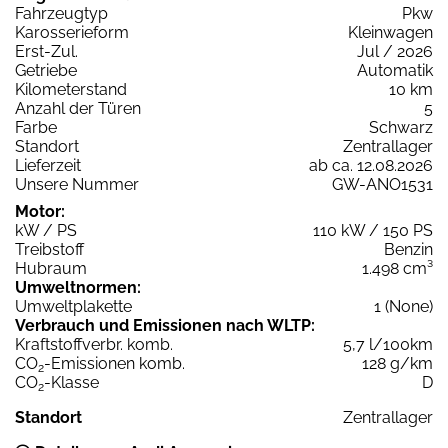
Fahrzeugtyp
Pkw
Karosserieform
Kleinwagen
Erst-Zul.
Jul / 2026
Getriebe
Automatik
Kilometerstand
10 km
Anzahl der Türen
5
Farbe
Schwarz
Standort
Zentrallager
Lieferzeit
ab ca. 12.08.2026
Unsere Nummer
GW-ANO1531
Motor:
kW / PS
110 kW / 150 PS
Treibstoff
Benzin
Hubraum
1.498 cm³
Umweltnormen:
Umweltplakette
1 (None)
Verbrauch und Emissionen nach WLTP:
Kraftstoffverbr. komb.
5,7 l/100km
CO
-Emissionen komb.
128 g/km
2
CO
-Klasse
D
2
Standort
Zentrallager