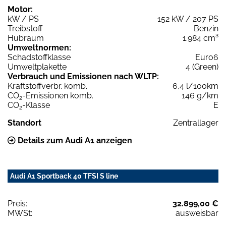
Motor:
kW / PS
152 kW / 207 PS
Treibstoff
Benzin
Hubraum
1.984 cm³
Umweltnormen:
Schadstoffklasse
Euro6
Umweltplakette
4 (Green)
Verbrauch und Emissionen nach WLTP:
Kraftstoffverbr. komb.
6,4 l/100km
CO
-Emissionen komb.
146 g/km
2
CO
-Klasse
E
2
Standort
Zentrallager
Details zum Audi A1 anzeigen
Audi A1 Sportback 40 TFSI S line
Preis:
32.899,00 €
MWSt:
ausweisbar