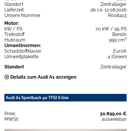
Standort
Zentrallager
Lieferzeit
ab ca. 12.08.2026
Unsere Nummer
R008413
Motor:
kW / PS
70 kW / 95 PS
Treibstoff
Benzin
Hubraum
999 cm³
Umweltnormen:
Schadstoffklasse
Euro6
Umweltplakette
4 (Green)
Standort
Zentrallager
Details zum Audi A1 anzeigen
Audi A1 Sportback 40 TFSI S line
Preis:
30.899,00 €
MWSt:
ausweisbar