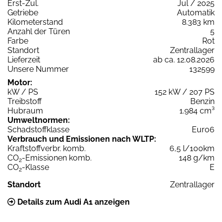
Erst-Zul.
Jul / 2025
Getriebe
Automatik
Kilometerstand
8.383 km
Anzahl der Türen
5
Farbe
Rot
Standort
Zentrallager
Lieferzeit
ab ca. 12.08.2026
Unsere Nummer
132599
Motor:
kW / PS
152 kW / 207 PS
Treibstoff
Benzin
Hubraum
1.984 cm³
Umweltnormen:
Schadstoffklasse
Euro6
Verbrauch und Emissionen nach WLTP:
Kraftstoffverbr. komb.
6,5 l/100km
CO
-Emissionen komb.
148 g/km
2
CO
-Klasse
E
2
Standort
Zentrallager
Details zum Audi A1 anzeigen