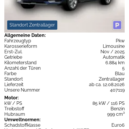
Standort Zentrallager
Allgemeine Daten:
Fahrzeugtyp
Pkw
Karosserieform
Limousine
Erst-Zul.
Nov / 2025
Getriebe
Automatik
Kilometerstand
6.884 km
Anzahl der Türen
5
Farbe
Blau
Standort
Zentrallager
Lieferzeit
ab ca. 12.08.2026
Unsere Nummer
407119
Motor:
kW / PS
85 kW / 116 PS
Treibstoff
Benzin
Hubraum
999 cm³
Umweltnormen:
Schadstoffklasse
Euro6