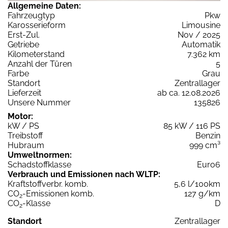
Allgemeine Daten:
Fahrzeugtyp
Pkw
Karosserieform
Limousine
Erst-Zul.
Nov / 2025
Getriebe
Automatik
Kilometerstand
7.362 km
Anzahl der Türen
5
Farbe
Grau
Standort
Zentrallager
Lieferzeit
ab ca. 12.08.2026
Unsere Nummer
135826
Motor:
kW / PS
85 kW / 116 PS
Treibstoff
Benzin
Hubraum
999 cm³
Umweltnormen:
Schadstoffklasse
Euro6
Verbrauch und Emissionen nach WLTP:
Kraftstoffverbr. komb.
5,6 l/100km
CO
-Emissionen komb.
127 g/km
2
CO
-Klasse
D
2
Standort
Zentrallager