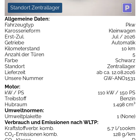
Standort Zentrallager
Allgemeine Daten:
Fahrzeugtyp
Pkw
Karosserieform
Kleinwagen
Erst-Zul.
Jul / 2026
Getriebe
Automatik
Kilometerstand
10 km
Anzahl der Türen
5
Farbe
Schwarz
Standort
Zentrallager
Lieferzeit
ab ca. 12.08.2026
Unsere Nummer
GW-ANO1531
Motor:
kW / PS
110 kW / 150 PS
Treibstoff
Benzin
Hubraum
1.498 cm³
Umweltnormen:
Umweltplakette
1 (None)
Verbrauch und Emissionen nach WLTP:
Kraftstoffverbr. komb.
5,7 l/100km
CO
-Emissionen komb.
128 g/km
2