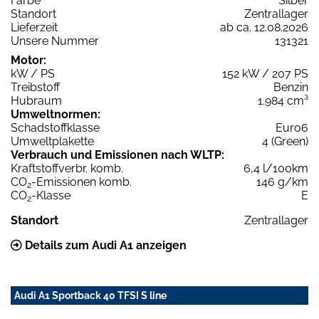
Farbe
Silber
Standort
Zentrallager
Lieferzeit
ab ca. 12.08.2026
Unsere Nummer
131321
Motor:
kW / PS
152 kW / 207 PS
Treibstoff
Benzin
Hubraum
1.984 cm³
Umweltnormen:
Schadstoffklasse
Euro6
Umweltplakette
4 (Green)
Verbrauch und Emissionen nach WLTP:
Kraftstoffverbr. komb.
6,4 l/100km
CO
-Emissionen komb.
146 g/km
2
CO
-Klasse
E
2
Standort
Zentrallager
Details zum Audi A1 anzeigen
Audi A1 Sportback 40 TFSI S line