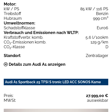
Motor:
kW / PS
85 kW / 116 PS
Treibstoff
Benzin
Hubraum
999 cm³
Umweltnormen:
Schadstoffklasse
Euro6
Verbrauch und Emissionen nach WLTP:
Kraftstoffverbr. komb.
5,6 l/100km
CO
-Emissionen komb.
129 g/km
2
CO
-Klasse
D
2
Standort
Zentrallager
Details zum Audi A1 anzeigen
Audi A1 Sportback 25 TFSI S tronic LED ACC SONOS Kame
Preis:
27.999,00 €
MWSt:
ausweisbar