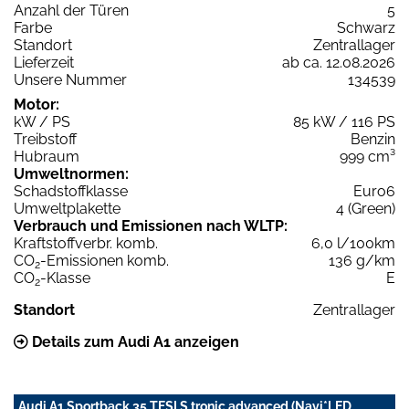
Anzahl der Türen
5
Farbe
Schwarz
Standort
Zentrallager
Lieferzeit
ab ca. 12.08.2026
Unsere Nummer
134539
Motor:
kW / PS
85 kW / 116 PS
Treibstoff
Benzin
Hubraum
999 cm³
Umweltnormen:
Schadstoffklasse
Euro6
Umweltplakette
4 (Green)
Verbrauch und Emissionen nach WLTP:
Kraftstoffverbr. komb.
6,0 l/100km
CO
-Emissionen komb.
136 g/km
2
CO
-Klasse
E
2
Standort
Zentrallager
Details zum Audi A1 anzeigen
Audi A1 Sportback 35 TFSI S tronic advanced (Navi*LED