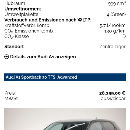
Hubraum
999 cm³
Umweltnormen:
Umweltplakette
4 (Green)
Verbrauch und Emissionen nach WLTP:
Kraftstoffverbr. komb.
5,7 l/100km
CO
-Emissionen komb.
130 g/km
2
CO
-Klasse
D
2
Standort
Zentrallager
Details zum Audi A1 anzeigen
Audi A1 Sportback 30 TFSI Advanced
Preis:
28.399,00 €
MWSt:
ausweisbar