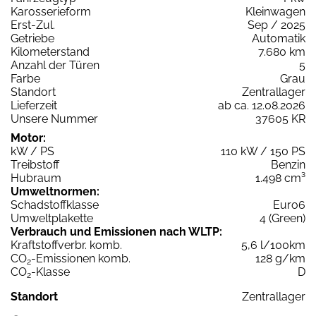
Karosserieform
Kleinwagen
Erst-Zul.
Sep / 2025
Getriebe
Automatik
Kilometerstand
7.680 km
Anzahl der Türen
5
Farbe
Grau
Standort
Zentrallager
Lieferzeit
ab ca. 12.08.2026
Unsere Nummer
37605 KR
Motor:
kW / PS
110 kW / 150 PS
Treibstoff
Benzin
Hubraum
1.498 cm³
Umweltnormen:
Schadstoffklasse
Euro6
Umweltplakette
4 (Green)
Verbrauch und Emissionen nach WLTP:
Kraftstoffverbr. komb.
5,6 l/100km
CO
-Emissionen komb.
128 g/km
2
CO
-Klasse
D
2
Standort
Zentrallager