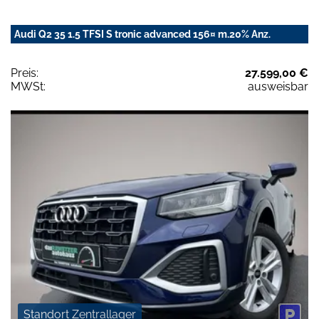
Audi Q2 35 1.5 TFSI S tronic advanced 156¤ m.20% Anz.
Preis:
27.599,00 €
MWSt:
ausweisbar
Standort Zentrallager