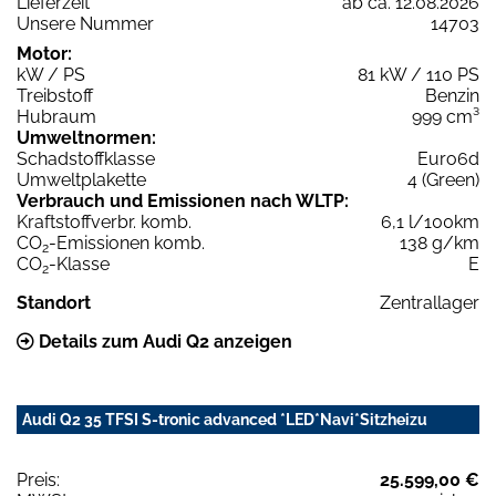
Lieferzeit
ab ca. 12.08.2026
Unsere Nummer
14703
Motor:
kW / PS
81 kW / 110 PS
Treibstoff
Benzin
Hubraum
999 cm³
Umweltnormen:
Schadstoffklasse
Euro6d
Umweltplakette
4 (Green)
Verbrauch und Emissionen nach WLTP:
Kraftstoffverbr. komb.
6,1 l/100km
CO
-Emissionen komb.
138 g/km
2
CO
-Klasse
E
2
Standort
Zentrallager
Details zum Audi Q2 anzeigen
Audi Q2 35 TFSI S-tronic advanced *LED*Navi*Sitzheizu
Preis:
25.599,00 €