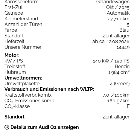
Karosserieform
Geländewagen
Erst-Zul.
Okt / 2025
Getriebe
Automatik
Kilometerstand
27.710 km
Anzahl der Türen
5
Farbe
Blau
Standort
Zentrallager
Lieferzeit
ab ca. 12.08.2026
Unsere Nummer
14449
Motor:
kW / PS
140 kW / 190 PS
Treibstoff
Benzin
Hubraum
1.984 cm³
Umweltnormen:
Umweltplakette
4 (Green)
Verbrauch und Emissionen nach WLTP:
Kraftstoffverbr. komb.
7,0 l/100km
CO
-Emissionen komb.
160 g/km
2
CO
-Klasse
F
2
Standort
Zentrallager
Details zum Audi Q2 anzeigen