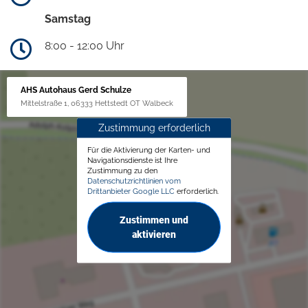
Samstag
8:00 - 12:00 Uhr
AHS Autohaus Gerd Schulze
Mittelstraße 1, 06333 Hettstedt OT Walbeck
Zustimmung erforderlich
Für die Aktivierung der Karten- und
Navigationsdienste ist Ihre
Zustimmung zu den
Datenschutzrichtlinien vom
Drittanbieter Google LLC
erforderlich.
Zustimmen und
aktivieren