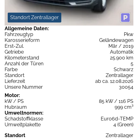
Standort Zentrallager
Allgemeine Daten:
Fahrzeugtyp
Pkw
Karosserieform
Geländewagen
Erst-Zul.
Mär / 2019
Getriebe
Automatik
Kilometerstand
25.900 km
Anzahl der Türen
5
Farbe
Schwarz
Standort
Zentrallager
Lieferzeit
ab ca. 12.08.2026
Unsere Nummer
30054
Motor:
kW / PS
85 kW / 116 PS
Hubraum
999 cm³
Umweltnormen:
Schadstoffklasse
Euro6d-TEMP
Umweltplakette
4 (Green)
Standort
Zentrallager