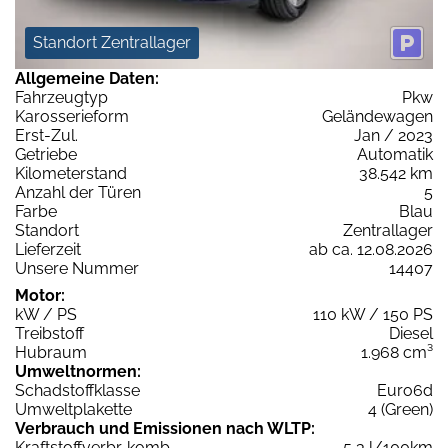
Standort Zentrallager
Allgemeine Daten:
Fahrzeugtyp
Pkw
Karosserieform
Geländewagen
Erst-Zul.
Jan / 2023
Getriebe
Automatik
Kilometerstand
38.542 km
Anzahl der Türen
5
Farbe
Blau
Standort
Zentrallager
Lieferzeit
ab ca. 12.08.2026
Unsere Nummer
14407
Motor:
kW / PS
110 kW / 150 PS
Treibstoff
Diesel
Hubraum
1.968 cm³
Umweltnormen:
Schadstoffklasse
Euro6d
Umweltplakette
4 (Green)
Verbrauch und Emissionen nach WLTP:
Kraftstoffverbr. komb.
5,3 l/100km