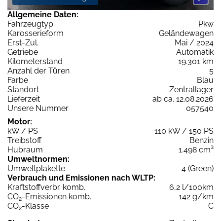
Allgemeine Daten:
Fahrzeugtyp
Pkw
Karosserieform
Geländewagen
Erst-Zul.
Mai / 2024
Getriebe
Automatik
Kilometerstand
19.301 km
Anzahl der Türen
5
Farbe
Blau
Standort
Zentrallager
Lieferzeit
ab ca. 12.08.2026
Unsere Nummer
057540
Motor:
kW / PS
110 kW / 150 PS
Treibstoff
Benzin
Hubraum
1.498 cm³
Umweltnormen:
Umweltplakette
4 (Green)
Verbrauch und Emissionen nach WLTP:
Kraftstoffverbr. komb.
6,2 l/100km
CO
-Emissionen komb.
142 g/km
2
CO
-Klasse
C
2