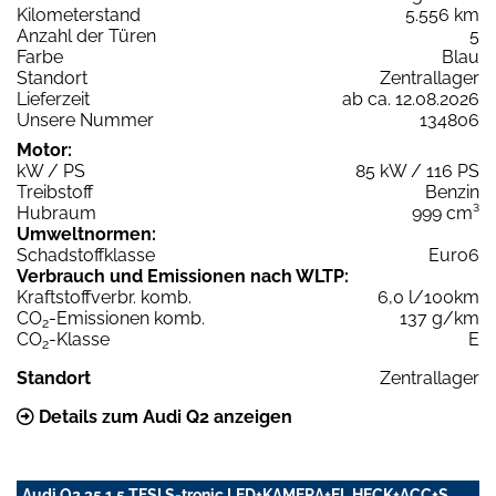
Kilometerstand
5.556 km
Anzahl der Türen
5
Farbe
Blau
Standort
Zentrallager
Lieferzeit
ab ca. 12.08.2026
Unsere Nummer
134806
Motor:
kW / PS
85 kW / 116 PS
Treibstoff
Benzin
Hubraum
999 cm³
Umweltnormen:
Schadstoffklasse
Euro6
Verbrauch und Emissionen nach WLTP:
Kraftstoffverbr. komb.
6,0 l/100km
CO
-Emissionen komb.
137 g/km
2
CO
-Klasse
E
2
Standort
Zentrallager
Details zum Audi Q2 anzeigen
Audi Q2 35 1.5 TFSI S-tronic LED+KAMERA+EL.HECK+ACC+S