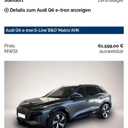
Standort
Zentrallager
Details zum Audi Q6 e-tron anzeigen
Audi Q6 e-tron S-Line*B&O*Matrix*AHK
Preis:
61.599,00 €
MWSt:
ausweisbar