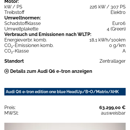
Motor:
kW / PS
226 kW / 307 PS
Treibstoff
Elektro
Umweltnormen:
Schadstoffklasse
Euro6
Umweltplakette
4 (Green)
Verbrauch und Emissionen nach WLTP:
Energieverbr. komb.
18,1 kWh/100km
CO
-Emissionen komb.
0 g/km
2
CO
-Klasse
A
2
Standort
Zentrallager
Details zum Audi Q6 e-tron anzeigen
Audi Q6 e-tron edition one blue HeadUp/B+O/Matrix/AHK
Preis:
63.299,00 €
MWSt:
ausweisbar