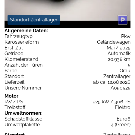
Standort Zentrallager
Allgemeine Daten:
Fahrzeugtyp
Pkw
Karosserieform
Geländewagen
Erst-Zul.
Mai / 2025
Getriebe
Automatik
Kilometerstand
20.938 km
Anzahl der Türen
5
Farbe
Grau
Standort
Zentrallager
Lieferzeit
ab ca. 12.08.2026
Unsere Nummer
A050525
Motor:
kW / PS
225 kW / 306 PS
Treibstoff
Elektro
Umweltnormen:
Schadstoffklasse
Euro6
Umweltplakette
4 (Green)