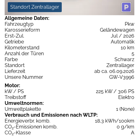
Standort Zentrallager
Allgemeine Daten:
Fahrzeugtyp
Pkw
Karosserieform
Geländewagen
Erst-Zul.
Jul / 2026
Getriebe
Automatik
Kilometerstand
10 km
Anzahl der Türen
5
Farbe
Schwarz
Standort
Zentrallager
Lieferzeit
ab ca. 06.09.2026
Unsere Nummer
GW-V3996
Motor:
kW / PS
225 kW / 306 PS
Treibstoff
Elektro
Umweltnormen:
Umweltplakette
1 (None)
Verbrauch und Emissionen nach WLTP:
Energieverbr. komb.
18,3 kWh/100km
CO
-Emissionen komb.
0 g/km
2
CO
-Klasse
A
2