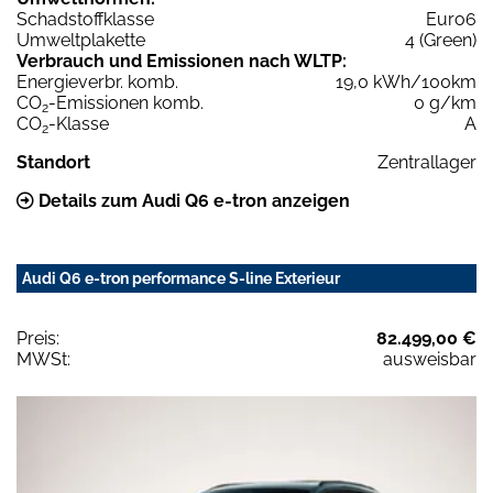
Schadstoffklasse
Euro6
Umweltplakette
4 (Green)
Verbrauch und Emissionen nach WLTP:
Energieverbr. komb.
19,0 kWh/100km
CO
-Emissionen komb.
0 g/km
2
CO
-Klasse
A
2
Standort
Zentrallager
Details zum Audi Q6 e-tron anzeigen
Audi Q6 e-tron performance S-line Exterieur
Preis:
82.499,00 €
MWSt:
ausweisbar