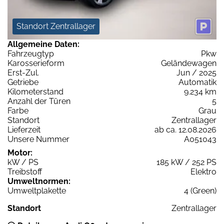
Standort Zentrallager
Allgemeine Daten:
Fahrzeugtyp
Pkw
Karosserieform
Geländewagen
Erst-Zul.
Jun / 2025
Getriebe
Automatik
Kilometerstand
9.234 km
Anzahl der Türen
5
Farbe
Grau
Standort
Zentrallager
Lieferzeit
ab ca. 12.08.2026
Unsere Nummer
A051043
Motor:
kW / PS
185 kW / 252 PS
Treibstoff
Elektro
Umweltnormen:
Umweltplakette
4 (Green)
Standort
Zentrallager