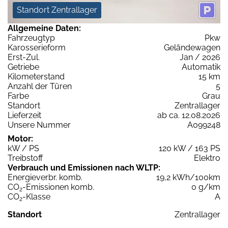
Standort Zentrallager
Allgemeine Daten:
Fahrzeugtyp
Pkw
Karosserieform
Geländewagen
Erst-Zul.
Jan / 2026
Getriebe
Automatik
Kilometerstand
15 km
Anzahl der Türen
5
Farbe
Grau
Standort
Zentrallager
Lieferzeit
ab ca. 12.08.2026
Unsere Nummer
A099248
Motor:
kW / PS
120 kW / 163 PS
Treibstoff
Elektro
Verbrauch und Emissionen nach WLTP:
Energieverbr. komb.
19,2 kWh/100km
CO
-Emissionen komb.
0 g/km
2
CO
-Klasse
A
2
Standort
Zentrallager