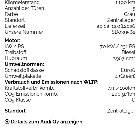
Kilometerstand
1.100 km
Anzahl der Türen
5
Farbe
Grau
Standort
Zentrallager
Lieferzeit
ab ca. 12.08.2026
Unsere Nummer
SD039562
Motor:
kW / PS
170 kW / 231 PS
Treibstoff
Diesel
Hubraum
2.967 cm³
Umweltnormen:
Schadstoffklasse
Euro6
Umweltplakette
4 (Green)
Verbrauch und Emissionen nach WLTP:
Kraftstoffverbr. komb.
7,9 l/100km
CO
-Emissionen komb.
200 g/km
2
CO
-Klasse
G
2
Standort
Zentrallager
Details zum Audi Q7 anzeigen