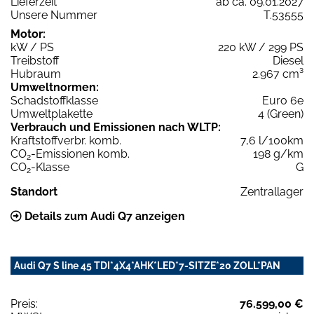
Lieferzeit
ab ca. 09.01.2027
Unsere Nummer
T.53555
Motor:
kW / PS
220 kW / 299 PS
Treibstoff
Diesel
Hubraum
2.967 cm³
Umweltnormen:
Schadstoffklasse
Euro 6e
Umweltplakette
4 (Green)
Verbrauch und Emissionen nach WLTP:
Kraftstoffverbr. komb.
7,6 l/100km
CO
-Emissionen komb.
198 g/km
2
CO
-Klasse
G
2
Standort
Zentrallager
Details zum Audi Q7 anzeigen
Audi Q7 S line 45 TDI*4X4*AHK*LED*7-SITZE*20 ZOLL*PAN
Preis:
76.599,00 €