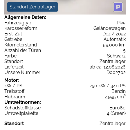
Standort Zentrallager
Allgemeine Daten:
Fahrzeugtyp
Pkw
Karosserieform
Geländewagen
Erst-Zul.
Dez / 2022
Getriebe
Automatik
Kilometerstand
59.000 km
Anzahl der Türen
5
Farbe
Schwarz
Standort
Zentrallager
Lieferzeit
ab ca. 12.08.2026
Unsere Nummer
D002702
Motor:
kW / PS
250 kW / 340 PS
Treibstoff
Benzin
Hubraum
2.995 cm³
Umweltnormen:
Schadstoffklasse
Euro6d
Umweltplakette
4 (Green)
Standort
Zentrallager