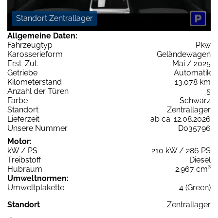
Standort Zentrallager
Allgemeine Daten:
Fahrzeugtyp
Pkw
Karosserieform
Geländewagen
Erst-Zul.
Mai / 2025
Getriebe
Automatik
Kilometerstand
13.078 km
Anzahl der Türen
5
Farbe
Schwarz
Standort
Zentrallager
Lieferzeit
ab ca. 12.08.2026
Unsere Nummer
D035796
Motor:
kW / PS
210 kW / 286 PS
Treibstoff
Diesel
Hubraum
2.967 cm³
Umweltnormen:
Umweltplakette
4 (Green)
Standort
Zentrallager