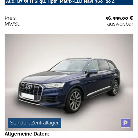
Audi Q7 55 TFSI qu. Tiptr. *Matrix-LED*Navi*360°*20 Z
Preis:
56.999,00 €
MWSt:
ausweisbar
Standort Zentrallager
Allgemeine Daten: