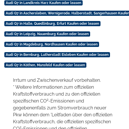
Audi Q7 in Landkreis Harz Kaufen oder leasen
Audi Q7 in Aschersleben, Wernigerode, Halberstadt, Sangerhausen Kaufen
Audi Q7 in Halle, Quedlinburg, Erfurt Kaufen oder leasen
Audi Q7 in Leipzig, Nauenburg Kaufen oder leasen
Audi Q7 in Magdeburg, Nordhausen Kaufen oder leasen
Audi Q7 in Bernburg, Lutherstadt Eisleben Kaufen oder leasen
Audi Q7 in Köthen, Mansfeld Kaufen oder leasen
Irrtum und Zwischenverkauf vorbehalten.
* Weitere Informationen zum offiziellen
Kraftstoffverbrauch und zu den offiziellen
2
spezifischen CO
-Emissionen und
gegebenenfalls zum Stromverbrauch neuer
Pkw können dem 'Leitfaden über den offiziellen
Kraftstoffverbrauch, die offiziellen spezifischen
2
CO
-Emissionen und den offiziellen