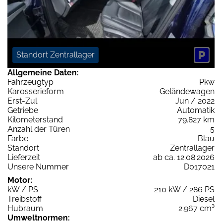
Standort Zentrallager
Allgemeine Daten:
Fahrzeugtyp
Pkw
Karosserieform
Geländewagen
Erst-Zul.
Jun / 2022
Getriebe
Automatik
Kilometerstand
79.827 km
Anzahl der Türen
5
Farbe
Blau
Standort
Zentrallager
Lieferzeit
ab ca. 12.08.2026
Unsere Nummer
D017021
Motor:
kW / PS
210 kW / 286 PS
Treibstoff
Diesel
Hubraum
2.967 cm³
Umweltnormen: