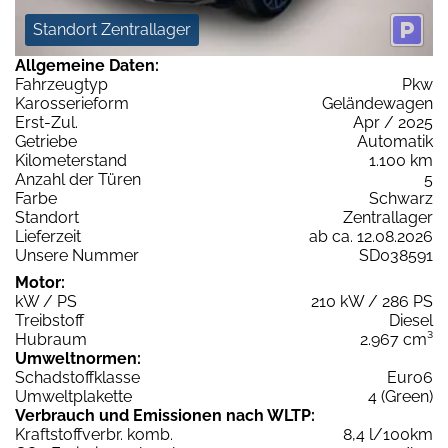
Standort Zentrallager
Allgemeine Daten:
Fahrzeugtyp
Pkw
Karosserieform
Geländewagen
Erst-Zul.
Apr / 2025
Getriebe
Automatik
Kilometerstand
1.100 km
Anzahl der Türen
5
Farbe
Schwarz
Standort
Zentrallager
Lieferzeit
ab ca. 12.08.2026
Unsere Nummer
SD038591
Motor:
kW / PS
210 kW / 286 PS
Treibstoff
Diesel
Hubraum
2.967 cm³
Umweltnormen:
Schadstoffklasse
Euro6
Umweltplakette
4 (Green)
Verbrauch und Emissionen nach WLTP:
Kraftstoffverbr. komb.
8,4 l/100km