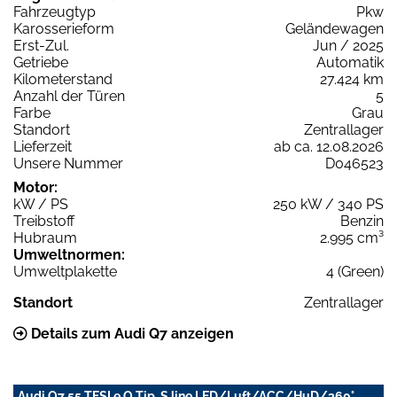
Fahrzeugtyp
Pkw
Karosserieform
Geländewagen
Erst-Zul.
Jun / 2025
Getriebe
Automatik
Kilometerstand
27.424 km
Anzahl der Türen
5
Farbe
Grau
Standort
Zentrallager
Lieferzeit
ab ca. 12.08.2026
Unsere Nummer
D046523
Motor:
kW / PS
250 kW / 340 PS
Treibstoff
Benzin
Hubraum
2.995 cm³
Umweltnormen:
Umweltplakette
4 (Green)
Standort
Zentrallager
Details zum Audi Q7 anzeigen
Audi Q7 55 TFSI e Q Tip. S line LED/Luft/ACC/HuD/360°