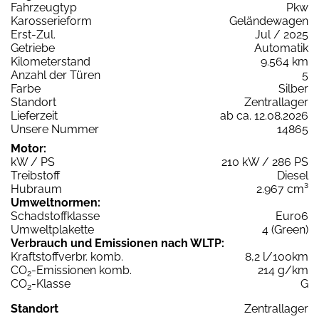
Fahrzeugtyp
Pkw
Karosserieform
Geländewagen
Erst-Zul.
Jul / 2025
Getriebe
Automatik
Kilometerstand
9.564 km
Anzahl der Türen
5
Farbe
Silber
Standort
Zentrallager
Lieferzeit
ab ca. 12.08.2026
Unsere Nummer
14865
Motor:
kW / PS
210 kW / 286 PS
Treibstoff
Diesel
Hubraum
2.967 cm³
Umweltnormen:
Schadstoffklasse
Euro6
Umweltplakette
4 (Green)
Verbrauch und Emissionen nach WLTP:
Kraftstoffverbr. komb.
8,2 l/100km
CO
-Emissionen komb.
214 g/km
2
CO
-Klasse
G
2
Standort
Zentrallager