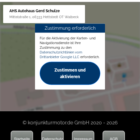
AHS Autohaus Gerd Schulze
Mittelstraße 1, 06333 Hettstedt OT Walbeck
Zustimmung erforderlich
Für die Aktivierung der Karten- und
Navigationsdienste ist Ihre
Zustimmung zu den
Datenschutzrichtlinien vom
Drittanbieter Google LLC
erforderlich.
Zustimmen und
aktivieren
© konjunkturmotor.de GmbH 2020 - 2026