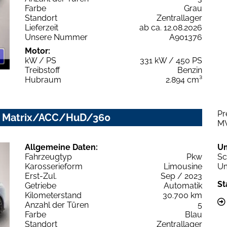
Farbe
Grau
Standort
Zentrallager
Lieferzeit
ab ca. 12.08.2026
Unsere Nummer
A901376
Motor:
kW / PS
331 kW / 450 PS
Treibstoff
Benzin
Hubraum
2.894 cm³
Pr
ip. Matrix/ACC/HuD/360
M
Allgemeine Daten:
U
Fahrzeugtyp
Pkw
Sc
Karosserieform
Limousine
Um
Erst-Zul.
Sep / 2023
St
Getriebe
Automatik
Kilometerstand
30.700 km
Anzahl der Türen
5
Farbe
Blau
Standort
Zentrallager