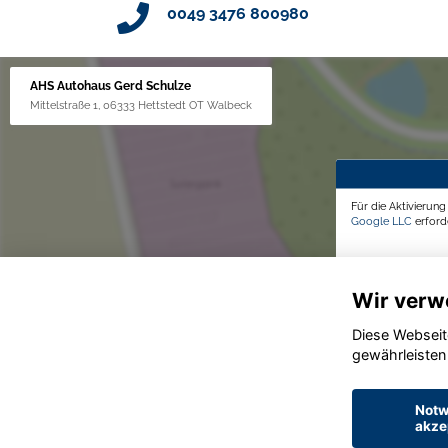
0049 3476 800980
AHS Autohaus Gerd Schulze
Mittelstraße 1, 06333 Hettstedt OT Walbeck
Für die Aktivierun
Google LLC
erforde
Wir verw
Diese Webseit
gewährleisten
Notw
akze
© konjunkturmotor.de GmbH 2020 - 2026