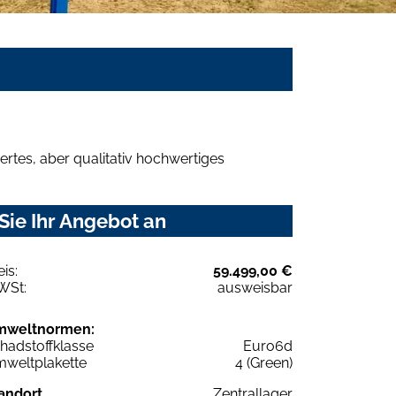
rtes, aber qualitativ hochwertiges
Sie Ihr Angebot an
eis:
59.499,00 €
WSt:
ausweisbar
mweltnormen:
hadstoffklasse
Euro6d
weltplakette
4 (Green)
andort
Zentrallager