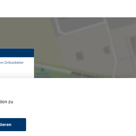
om Drittanbieter
tion zu
tieren
AGB (Service)
AGB (Teile)
AGB (Gebrauchtwagen)
Widerruf