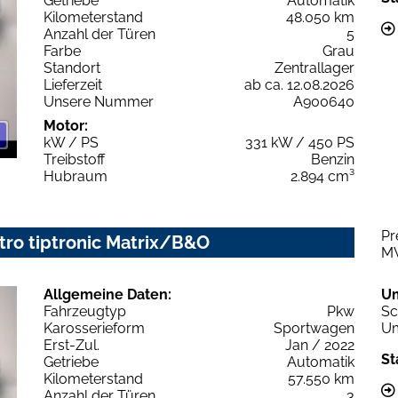
Getriebe
Automatik
Kilometerstand
48.050 km
Anzahl der Türen
5
Farbe
Grau
Standort
Zentrallager
Lieferzeit
ab ca. 12.08.2026
Unsere Nummer
A900640
Motor:
kW / PS
331 kW / 450 PS
Treibstoff
Benzin
Hubraum
2.894 cm³
Pr
tro tiptronic Matrix/B&O
M
Allgemeine Daten:
U
Fahrzeugtyp
Pkw
Sc
Karosserieform
Sportwagen
Um
Erst-Zul.
Jan / 2022
St
Getriebe
Automatik
Kilometerstand
57.550 km
Anzahl der Türen
3