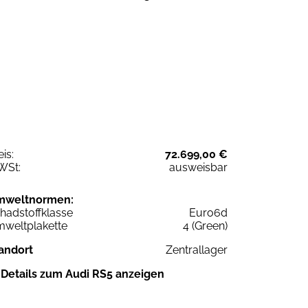
eis:
72.699,00 €
WSt:
ausweisbar
mweltnormen:
hadstoffklasse
Euro6d
weltplakette
4 (Green)
andort
Zentrallager
Details zum Audi RS5 anzeigen