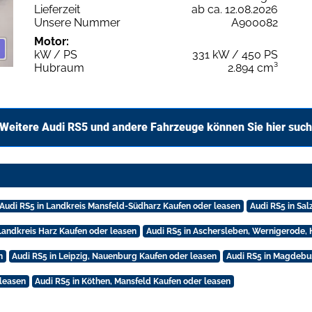
Lieferzeit
ab ca. 12.08.2026
Unsere Nummer
A900082
Motor:
kW / PS
331 kW / 450 PS
Hubraum
2.894 cm³
Weitere Audi RS5 und andere Fahrzeuge können Sie hier suc
Audi RS5 in Landkreis Mansfeld-Südharz Kaufen oder leasen
Audi RS5 in Sal
Landkreis Harz Kaufen oder leasen
Audi RS5 in Aschersleben, Wernigerode,
n
Audi RS5 in Leipzig, Nauenburg Kaufen oder leasen
Audi RS5 in Magdebu
 leasen
Audi RS5 in Köthen, Mansfeld Kaufen oder leasen