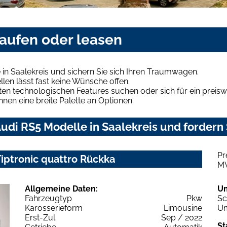
kaufen oder leasen
in Saalekreis und sichern Sie sich Ihren Traumwagen.
len lässt fast keine Wünsche offen.
en technologischen Features suchen oder sich für ein preiswe
hnen eine breite Palette an Optionen.
di RS5 Modelle in Saalekreis und fordern 
Pr
Tiptronic quattro Rückka
M
Allgemeine Daten:
U
Fahrzeugtyp
Pkw
Sc
Karosserieform
Limousine
Um
Erst-Zul.
Sep / 2022
St