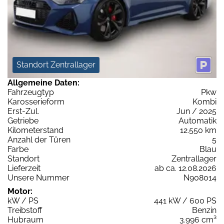
Standort Zentrallager
Allgemeine Daten:
Fahrzeugtyp
Pkw
Karosserieform
Kombi
Erst-Zul.
Jun / 2025
Getriebe
Automatik
Kilometerstand
12.550 km
Anzahl der Türen
5
Farbe
Blau
Standort
Zentrallager
Lieferzeit
ab ca. 12.08.2026
Unsere Nummer
N908014
Motor:
kW / PS
441 kW / 600 PS
Treibstoff
Benzin
Hubraum
3.996 cm³