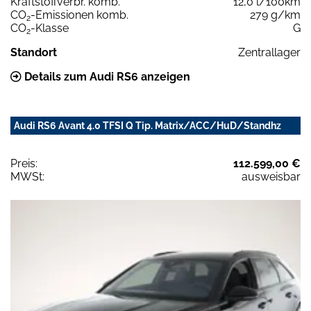
Kraftstoffverbr. komb.
12,0 l/100km
CO
-Emissionen komb.
279 g/km
2
CO
-Klasse
G
2
Standort
Zentrallager
Details zum Audi RS6 anzeigen
Audi RS6 Avant 4.0 TFSI Q Tip. Matrix/ACC/HuD/Standhz
Preis:
112.599,00 €
MWSt:
ausweisbar