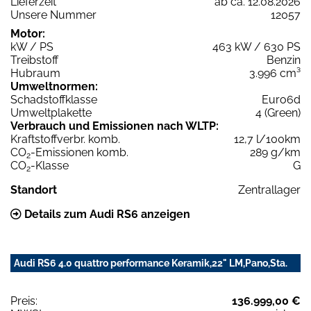
Lieferzeit
ab ca. 12.08.2026
Unsere Nummer
12057
Motor:
kW / PS
463 kW / 630 PS
Treibstoff
Benzin
Hubraum
3.996 cm³
Umweltnormen:
Schadstoffklasse
Euro6d
Umweltplakette
4 (Green)
Verbrauch und Emissionen nach WLTP:
Kraftstoffverbr. komb.
12,7 l/100km
CO
-Emissionen komb.
289 g/km
2
CO
-Klasse
G
2
Standort
Zentrallager
Details zum Audi RS6 anzeigen
Audi RS6 4.0 quattro performance Keramik,22" LM,Pano,Sta.
Preis:
136.999,00 €