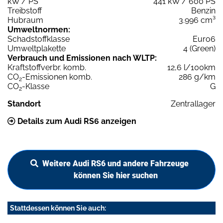
kW / PS
441 kW / 600 PS
Treibstoff
Benzin
Hubraum
3.996 cm³
Umweltnormen:
Schadstoffklasse
Euro6
Umweltplakette
4 (Green)
Verbrauch und Emissionen nach WLTP:
Kraftstoffverbr. komb.
12,6 l/100km
CO
-Emissionen komb.
286 g/km
2
CO
-Klasse
G
2
Standort
Zentrallager
Details zum Audi RS6 anzeigen
Weitere Audi RS6 und andere Fahrzeuge
können Sie hier suchen
Stattdessen können Sie auch: