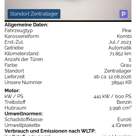
Standort Zentrallager
Allgemeine Daten:
Fahrzeugtyp
Pkw
Karosserieform
Kombi
Erst-Zul.
Jul / 2023
Getriebe
Automatik
Kilometerstand
71.852 km
Anzahl der Türen
5
Farbe
Grau
Standort
Zentrallager
Lieferzeit
ab ca. 12.08.2026
Unsere Nummer
38941 KR
Motor:
kW / PS
441 kW / 600 PS
Treibstoff
Benzin
Hubraum
3.996 cm³
Umweltnormen:
Schadstoffklasse
Euro6
Umweltplakette
4 (Green)
Verbrauch und Emissionen nach WLTP: