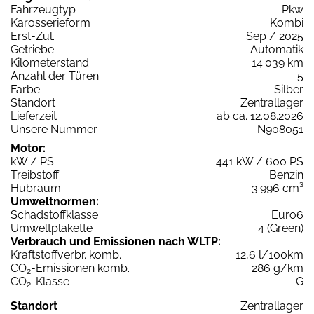
Fahrzeugtyp
Pkw
Karosserieform
Kombi
Erst-Zul.
Sep / 2025
Getriebe
Automatik
Kilometerstand
14.039 km
Anzahl der Türen
5
Farbe
Silber
Standort
Zentrallager
Lieferzeit
ab ca. 12.08.2026
Unsere Nummer
N908051
Motor:
kW / PS
441 kW / 600 PS
Treibstoff
Benzin
Hubraum
3.996 cm³
Umweltnormen:
Schadstoffklasse
Euro6
Umweltplakette
4 (Green)
Verbrauch und Emissionen nach WLTP:
Kraftstoffverbr. komb.
12,6 l/100km
CO
-Emissionen komb.
286 g/km
2
CO
-Klasse
G
2
Standort
Zentrallager