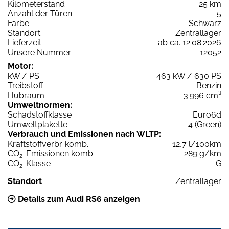
Kilometerstand
25 km
Anzahl der Türen
5
Farbe
Schwarz
Standort
Zentrallager
Lieferzeit
ab ca. 12.08.2026
Unsere Nummer
12052
Motor:
kW / PS
463 kW / 630 PS
Treibstoff
Benzin
Hubraum
3.996 cm³
Umweltnormen:
Schadstoffklasse
Euro6d
Umweltplakette
4 (Green)
Verbrauch und Emissionen nach WLTP:
Kraftstoffverbr. komb.
12,7 l/100km
CO
-Emissionen komb.
289 g/km
2
CO
-Klasse
G
2
Standort
Zentrallager
Details zum Audi RS6 anzeigen