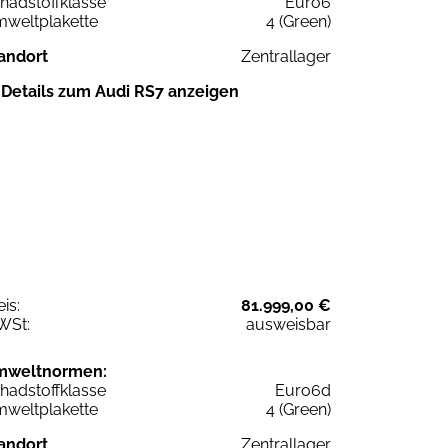
hadstoffklasse
Euro6
weltplakette
4 (Green)
andort
Zentrallager
Details zum Audi RS7 anzeigen
eis:
81.999,00 €
WSt:
ausweisbar
mweltnormen:
hadstoffklasse
Euro6d
weltplakette
4 (Green)
andort
Zentrallager