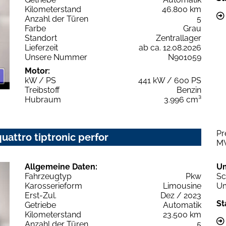
Kilometerstand
46.800 km
Anzahl der Türen
5
Farbe
Grau
Standort
Zentrallager
Lieferzeit
ab ca. 12.08.2026
Unsere Nummer
N901059
Motor:
kW / PS
441 kW / 600 PS
Treibstoff
Benzin
Hubraum
3.996 cm³
Pr
uattro tiptronic perfor
M
Allgemeine Daten:
U
Fahrzeugtyp
Pkw
Sc
Karosserieform
Limousine
Um
Erst-Zul.
Dez / 2023
St
Getriebe
Automatik
Kilometerstand
23.500 km
Anzahl der Türen
5