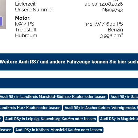
Lieferzeit
ab ca. 12.08.2026
Unsere Nummer
N909793
Motor:
kW / PS
441 kW / 600 PS
Treibstoff
Benzin
Hubraum
3.996 cm³
Weitere Audi RS7 und andere Fahrzeuge können Sie hier suc
Audi RS7 in Landkreis Mansfeld-Südharz Kaufen oder leasen
Audi RS7 in Sal
Landkreis Harz Kaufen oder leasen
Audi RS7 in Aschersleben, Wernigerode,
n
Audi RS7 in Leipzig, Nauenburg Kaufen oder leasen
Audi RS7 in Magdebu
 leasen
Audi RS7 in Köthen, Mansfeld Kaufen oder leasen