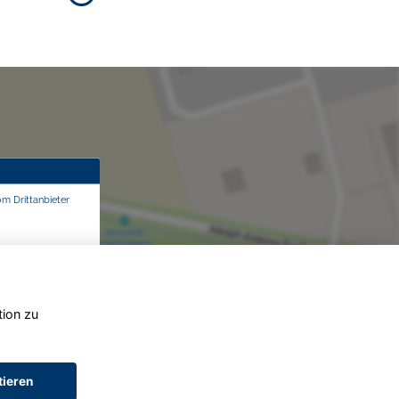
om Drittanbieter
tion zu
tieren