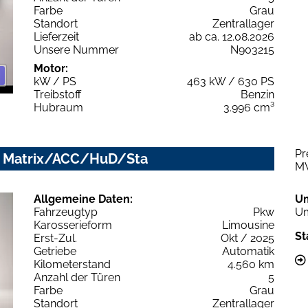
Farbe
Grau
Standort
Zentrallager
Lieferzeit
ab ca. 12.08.2026
Unsere Nummer
N903215
Motor:
kW / PS
463 kW / 630 PS
Treibstoff
Benzin
Hubraum
3.996 cm³
Pr
ip. Matrix/ACC/HuD/Sta
M
Allgemeine Daten:
U
Fahrzeugtyp
Pkw
Um
Karosserieform
Limousine
St
Erst-Zul.
Okt / 2025
Getriebe
Automatik
Kilometerstand
4.560 km
Anzahl der Türen
5
Farbe
Grau
Standort
Zentrallager