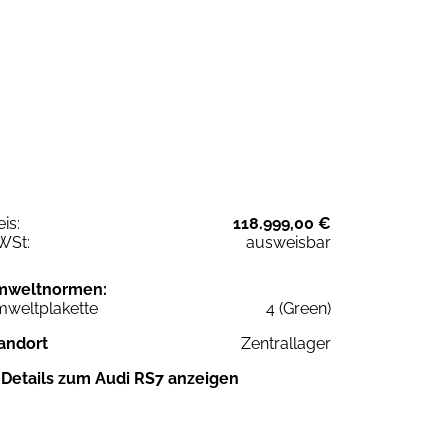
eis:
118.999,00 €
WSt:
ausweisbar
mweltnormen:
weltplakette
4 (Green)
andort
Zentrallager
Details zum Audi RS7 anzeigen