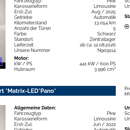
Fahrzeugtyp
Pkw
Sc
Karosserieform
Limousine
Um
Erst-Zul.
Aug / 2025
St
Getriebe
Automatik
Kilometerstand
13.054 km
Anzahl der Türen
5
Farbe
Schwarz
Standort
Zentrallager
Lieferzeit
ab ca. 12.08.2026
Unsere Nummer
N909114
Motor:
kW / PS
441 kW / 600 PS
Hubraum
3.996 cm³
Pr
t *Matrix-LED*Pano*
M
Allgemeine Daten:
U
Fahrzeugtyp
Pkw
Sc
Karosserieform
Limousine
Um
Erst-Zul.
Jun / 2022
St
Getriebe
Automatik