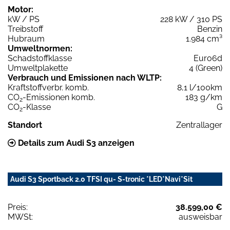
Motor:
kW / PS
228 kW / 310 PS
Treibstoff
Benzin
Hubraum
1.984 cm³
Umweltnormen:
Schadstoffklasse
Euro6d
Umweltplakette
4 (Green)
Verbrauch und Emissionen nach WLTP:
Kraftstoffverbr. komb.
8,1 l/100km
CO
-Emissionen komb.
183 g/km
2
CO
-Klasse
G
2
Standort
Zentrallager
Details zum Audi S3 anzeigen
Audi S3 Sportback 2.0 TFSI qu- S-tronic *LED*Navi*Sit
Preis:
38.599,00 €
MWSt:
ausweisbar