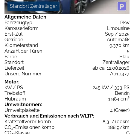
Standort Zentrallager
Allgemeine Daten:
Fahrzeugtyp
Pkw
Karosserieform
Limousine
Erst-Zul.
Sep / 2025
Getriebe
Automatik
Kilometerstand
9.370 km
Anzahl der Türen
5
Farbe
Blau
Standort
Zentrallager
Lieferzeit
ab ca. 12.08.2026
Unsere Nummer
A010377
Motor:
kW / PS
245 kW / 333 PS
Treibstoff
Benzin
Hubraum
1.984 cm³
Umweltnormen:
Umweltplakette
4 (Green)
Verbrauch und Emissionen nach WLTP:
Kraftstoffverbr. komb.
8,3 l/100km
CO
-Emissionen komb.
188 g/km
2
CO
-Klasse
G