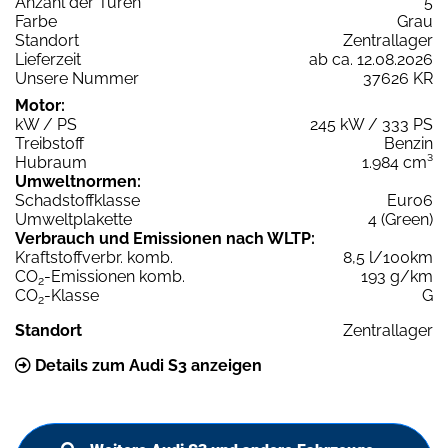
Anzahl der Türen
5
Farbe
Grau
Standort
Zentrallager
Lieferzeit
ab ca. 12.08.2026
Unsere Nummer
37626 KR
Motor:
kW / PS
245 kW / 333 PS
Treibstoff
Benzin
Hubraum
1.984 cm³
Umweltnormen:
Schadstoffklasse
Euro6
Umweltplakette
4 (Green)
Verbrauch und Emissionen nach WLTP:
Kraftstoffverbr. komb.
8,5 l/100km
CO
-Emissionen komb.
193 g/km
2
CO
-Klasse
G
2
Standort
Zentrallager
Details zum Audi S3 anzeigen