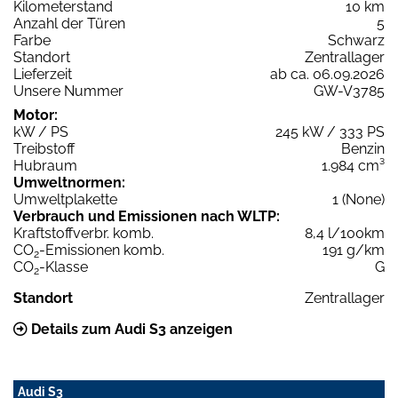
Kilometerstand
10 km
Anzahl der Türen
5
Farbe
Schwarz
Standort
Zentrallager
Lieferzeit
ab ca. 06.09.2026
Unsere Nummer
GW-V3785
Motor:
kW / PS
245 kW / 333 PS
Treibstoff
Benzin
Hubraum
1.984 cm³
Umweltnormen:
Umweltplakette
1 (None)
Verbrauch und Emissionen nach WLTP:
Kraftstoffverbr. komb.
8,4 l/100km
CO
-Emissionen komb.
191 g/km
2
CO
-Klasse
G
2
Standort
Zentrallager
Details zum Audi S3 anzeigen
Audi S3