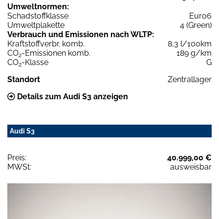
Umweltnormen:
Schadstoffklasse
Euro6
Umweltplakette
4 (Green)
Verbrauch und Emissionen nach WLTP:
Kraftstoffverbr. komb.
8,3 l/100km
CO
-Emissionen komb.
189 g/km
2
CO
-Klasse
G
2
Standort
Zentrallager
Details zum Audi S3 anzeigen
Audi S3
Preis:
40.999,00 €
MWSt:
ausweisbar