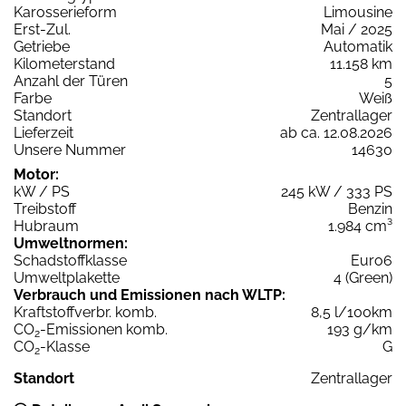
Karosserieform
Limousine
Erst-Zul.
Mai / 2025
Getriebe
Automatik
Kilometerstand
11.158 km
Anzahl der Türen
5
Farbe
Weiß
Standort
Zentrallager
Lieferzeit
ab ca. 12.08.2026
Unsere Nummer
14630
Motor:
kW / PS
245 kW / 333 PS
Treibstoff
Benzin
Hubraum
1.984 cm³
Umweltnormen:
Schadstoffklasse
Euro6
Umweltplakette
4 (Green)
Verbrauch und Emissionen nach WLTP:
Kraftstoffverbr. komb.
8,5 l/100km
CO
-Emissionen komb.
193 g/km
2
CO
-Klasse
G
2
Standort
Zentrallager