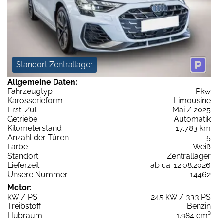
Standort Zentrallager
Allgemeine Daten:
Fahrzeugtyp
Pkw
Karosserieform
Limousine
Erst-Zul.
Mai / 2025
Getriebe
Automatik
Kilometerstand
17.783 km
Anzahl der Türen
5
Farbe
Weiß
Standort
Zentrallager
Lieferzeit
ab ca. 12.08.2026
Unsere Nummer
14462
Motor:
kW / PS
245 kW / 333 PS
Treibstoff
Benzin
Hubraum
1.984 cm³