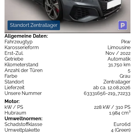
Standort Zentrallager
Allgemeine Daten:
Fahrzeugtyp
Pkw
Karosserieform
Limousine
Erst-Zul.
Nov / 2022
Getriebe
Automatik
Kilometerstand
31.750 km
Anzahl der Türen
5
Farbe
Grau
Standort
Zentrallager
Lieferzeit
ab ca. 12.08.2026
Unsere Nummer
63331656-219_72233
Motor:
kW / PS
228 kW / 310 PS
Hubraum
1.984 cm³
Umweltnormen:
Schadstoffklasse
Euro6d
Umweltplakette
4 (Green)