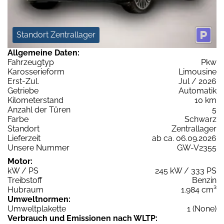
Standort Zentrallager
Allgemeine Daten:
Fahrzeugtyp
Pkw
Karosserieform
Limousine
Erst-Zul.
Jul / 2026
Getriebe
Automatik
Kilometerstand
10 km
Anzahl der Türen
5
Farbe
Schwarz
Standort
Zentrallager
Lieferzeit
ab ca. 06.09.2026
Unsere Nummer
GW-V2355
Motor:
kW / PS
245 kW / 333 PS
Treibstoff
Benzin
Hubraum
1.984 cm³
Umweltnormen:
Umweltplakette
1 (None)
Verbrauch und Emissionen nach WLTP: