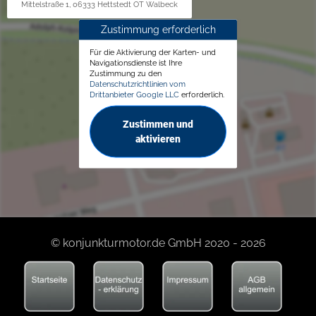
Mittelstraße 1, 06333 Hettstedt OT Walbeck
Zustimmung erforderlich
Für die Aktivierung der Karten- und
Navigationsdienste ist Ihre
Zustimmung zu den
Datenschutzrichtlinien vom
Drittanbieter Google LLC
erforderlich.
Zustimmen und
aktivieren
© konjunkturmotor.de GmbH 2020 - 2026