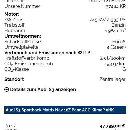
Lieferzeit
ab ca. 12.08.2026
Unsere Nummer
37484 KR
Motor:
kW / PS
245 kW / 333 PS
Treibstoff
Benzin
Hubraum
1.984 cm³
Umweltnormen:
Schadstoffklasse
Euro6
Umweltplakette
4 (Green)
Verbrauch und Emissionen nach WLTP:
Kraftstoffverbr. komb.
8,5 l/100km
CO
-Emissionen komb.
193 g/km
2
CO
-Klasse
G
2
Standort
Zentrallager
Details zum Audi S3 anzeigen
Audi S3 Sportback Matrix Nav 18Z Pano ACC KlimaP eHK
Preis:
47.799,00 €