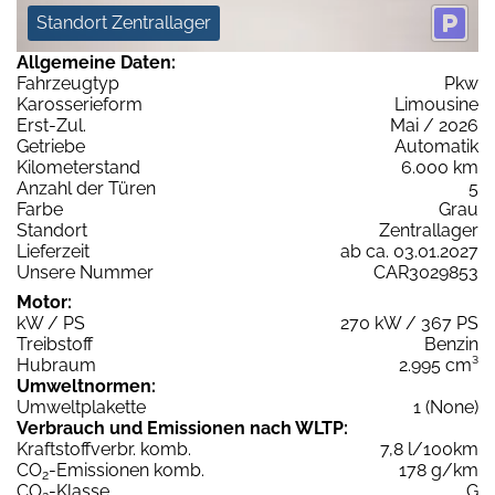
Standort Zentrallager
Allgemeine Daten:
Fahrzeugtyp
Pkw
Karosserieform
Limousine
Erst-Zul.
Mai / 2026
Getriebe
Automatik
Kilometerstand
6.000 km
Anzahl der Türen
5
Farbe
Grau
Standort
Zentrallager
Lieferzeit
ab ca. 03.01.2027
Unsere Nummer
CAR3029853
Motor:
kW / PS
270 kW / 367 PS
Treibstoff
Benzin
Hubraum
2.995 cm³
Umweltnormen:
Umweltplakette
1 (None)
Verbrauch und Emissionen nach WLTP:
Kraftstoffverbr. komb.
7,8 l/100km
CO
-Emissionen komb.
178 g/km
2
CO
-Klasse
G