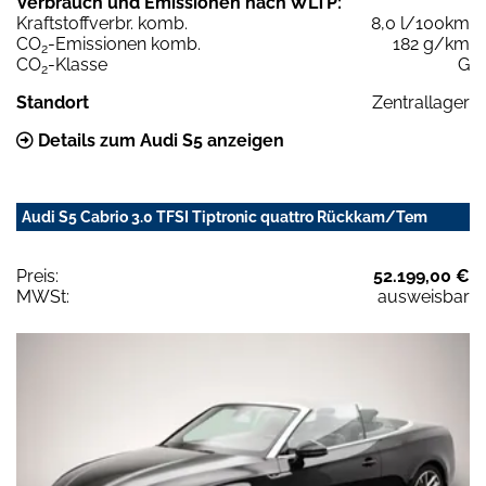
Verbrauch und Emissionen nach WLTP:
Kraftstoffverbr. komb.
8,0 l/100km
CO
-Emissionen komb.
182 g/km
2
CO
-Klasse
G
2
Standort
Zentrallager
Details zum Audi S5 anzeigen
Audi S5 Cabrio 3.0 TFSI Tiptronic quattro Rückkam/Tem
Preis:
52.199,00 €
MWSt:
ausweisbar