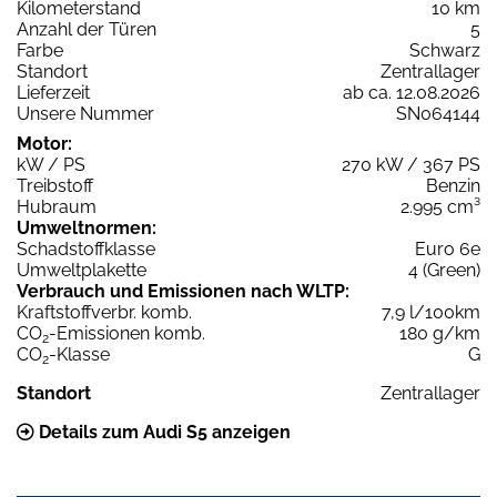
Kilometerstand
10 km
Anzahl der Türen
5
Farbe
Schwarz
Standort
Zentrallager
Lieferzeit
ab ca. 12.08.2026
Unsere Nummer
SN064144
Motor:
kW / PS
270 kW / 367 PS
Treibstoff
Benzin
Hubraum
2.995 cm³
Umweltnormen:
Schadstoffklasse
Euro 6e
Umweltplakette
4 (Green)
Verbrauch und Emissionen nach WLTP:
Kraftstoffverbr. komb.
7,9 l/100km
CO
-Emissionen komb.
180 g/km
2
CO
-Klasse
G
2
Standort
Zentrallager
Details zum Audi S5 anzeigen