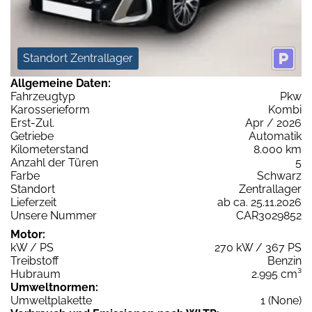
Standort Zentrallager
Allgemeine Daten:
Fahrzeugtyp
Pkw
Karosserieform
Kombi
Erst-Zul.
Apr / 2026
Getriebe
Automatik
Kilometerstand
8.000 km
Anzahl der Türen
5
Farbe
Schwarz
Standort
Zentrallager
Lieferzeit
ab ca. 25.11.2026
Unsere Nummer
CAR3029852
Motor:
kW / PS
270 kW / 367 PS
Treibstoff
Benzin
Hubraum
2.995 cm³
Umweltnormen:
Umweltplakette
1 (None)