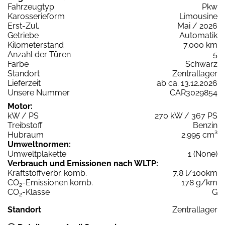
Fahrzeugtyp
Pkw
Karosserieform
Limousine
Erst-Zul.
Mai / 2026
Getriebe
Automatik
Kilometerstand
7.000 km
Anzahl der Türen
5
Farbe
Schwarz
Standort
Zentrallager
Lieferzeit
ab ca. 13.12.2026
Unsere Nummer
CAR3029854
Motor:
kW / PS
270 kW / 367 PS
Treibstoff
Benzin
Hubraum
2.995 cm³
Umweltnormen:
Umweltplakette
1 (None)
Verbrauch und Emissionen nach WLTP:
Kraftstoffverbr. komb.
7,8 l/100km
CO
-Emissionen komb.
178 g/km
2
CO
-Klasse
G
2
Standort
Zentrallager