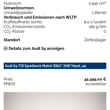
Hubraum
2.995 cm³
Umweltnormen:
Umweltplakette
1 (None)
Verbrauch und Emissionen nach WLTP:
Kraftstoffverbr. komb.
8,0 l/100km
CO
-Emissionen komb.
182 g/km
2
CO
-Klasse
G
2
Standort
Zentrallager
Details zum Audi S5 anzeigen
Audi S5 TDI Sportback Matrix*B&O**AHK*Head_up
Preis:
45.499,00 €
MWSt:
ausweisbar