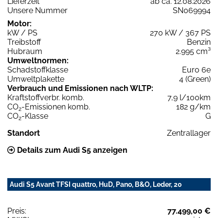
Lieferzeit
ab ca. 12.08.2026
Unsere Nummer
SN069994
Motor:
kW / PS
270 kW / 367 PS
Treibstoff
Benzin
Hubraum
2.995 cm³
Umweltnormen:
Schadstoffklasse
Euro 6e
Umweltplakette
4 (Green)
Verbrauch und Emissionen nach WLTP:
Kraftstoffverbr. komb.
7,9 l/100km
CO
-Emissionen komb.
182 g/km
2
CO
-Klasse
G
2
Standort
Zentrallager
Details zum Audi S5 anzeigen
Audi S5 Avant TFSI quattro, HuD, Pano, B&O, Leder, 20
Preis:
77.499,00 €