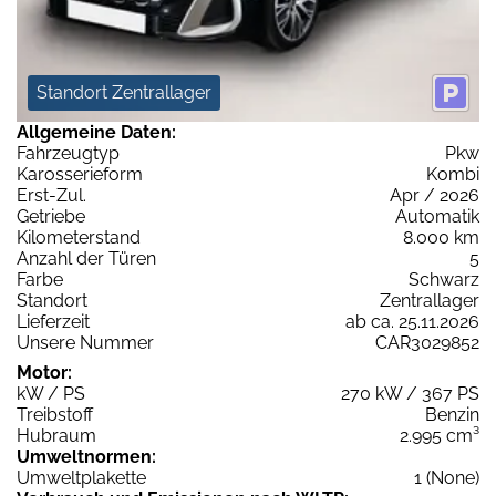
Standort Zentrallager
Allgemeine Daten:
Fahrzeugtyp
Pkw
Karosserieform
Kombi
Erst-Zul.
Apr / 2026
Getriebe
Automatik
Kilometerstand
8.000 km
Anzahl der Türen
5
Farbe
Schwarz
Standort
Zentrallager
Lieferzeit
ab ca. 25.11.2026
Unsere Nummer
CAR3029852
Motor:
kW / PS
270 kW / 367 PS
Treibstoff
Benzin
Hubraum
2.995 cm³
Umweltnormen:
Umweltplakette
1 (None)