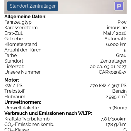
Standort Zentrallager
Allgemeine Daten:
Fahrzeugtyp
Pkw
Karosserieform
Limousine
Erst-Zul.
Mai / 2026
Getriebe
Automatik
Kilometerstand
6.000 km
Anzahl der Türen
5
Farbe
Grau
Standort
Zentrallager
Lieferzeit
ab ca. 03.01.2027
Unsere Nummer
CAR3029853
Motor:
kW / PS
270 kW / 367 PS
Treibstoff
Benzin
Hubraum
2.995 cm³
Umweltnormen:
Umweltplakette
1 (None)
Verbrauch und Emissionen nach WLTP:
Kraftstoffverbr. komb.
7,8 l/100km
CO
-Emissionen komb.
178 g/km
2
CO
-Klasse
G