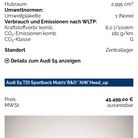
Hubraum
2.995 cm³
Umweltnormen:
Umweltplakette
1 (None)
Verbrauch und Emissionen nach WLTP:
Kraftstoffverbr. komb.
8,0 l/100km
CO
-Emissionen komb.
182 g/km
2
CO
-Klasse
G
2
Standort
Zentrallager
Details zum Audi S5 anzeigen
Audi S5 TDI Sportback Matrix*B&O**AHK*Head_up
Preis:
45.499,00 €
MWSt:
ausweisbar