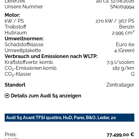
Lieferzeit
ab ca. 12.08.2026
Unsere Nummer
SN069994
Motor:
kW / PS
270 kW / 367 PS
Treibstoff
Benzin
Hubraum
2.995 cm³
Umweltnormen:
Schadstoffklasse
Euro 6e
Umweltplakette
4 (Green)
Verbrauch und Emissionen nach WLTP:
Kraftstoffverbr. komb.
7,9 l/100km
CO
-Emissionen komb.
182 g/km
2
CO
-Klasse
G
2
Standort
Zentrallager
Details zum Audi S5 anzeigen
Audi S5 Avant TFSI quattro, HuD, Pano, B&O, Leder, 20
Preis:
77.499,00 €