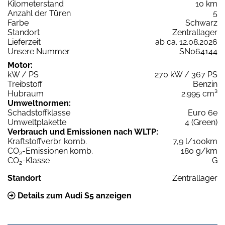
Kilometerstand
10 km
Anzahl der Türen
5
Farbe
Schwarz
Standort
Zentrallager
Lieferzeit
ab ca. 12.08.2026
Unsere Nummer
SN064144
Motor:
kW / PS
270 kW / 367 PS
Treibstoff
Benzin
Hubraum
2.995 cm³
Umweltnormen:
Schadstoffklasse
Euro 6e
Umweltplakette
4 (Green)
Verbrauch und Emissionen nach WLTP:
Kraftstoffverbr. komb.
7,9 l/100km
CO
-Emissionen komb.
180 g/km
2
CO
-Klasse
G
2
Standort
Zentrallager
Details zum Audi S5 anzeigen