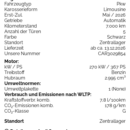
Fahrzeugtyp
Pkw
Karosserieform
Limousine
Erst-Zul.
Mai / 2026
Getriebe
Automatik
Kilometerstand
7.000 km
Anzahl der Türen
5
Farbe
Schwarz
Standort
Zentrallager
Lieferzeit
ab ca. 13.12.2026
Unsere Nummer
CAR3029854
Motor:
kW / PS
270 kW / 367 PS
Treibstoff
Benzin
Hubraum
2.995 cm³
Umweltnormen:
Umweltplakette
1 (None)
Verbrauch und Emissionen nach WLTP:
Kraftstoffverbr. komb.
7,8 l/100km
CO
-Emissionen komb.
178 g/km
2
CO
-Klasse
G
2
Standort
Zentrallager