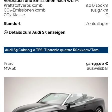
Verbrauch und Emissionen nach WLTP:
Kraftstoffverbr. komb.
8,0 l/100km
CO
-Emissionen komb.
182 g/km
2
CO
-Klasse
G
2
Standort
Zentrallager
Details zum Audi S5 anzeigen
Audi S5 Cabrio 3.0 TFSI Tiptronic quattro Rückkam/Tem
Preis:
52.199,00 €
MWSt:
ausweisbar