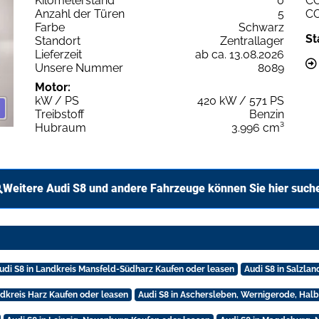
Kilometerstand
0
C
Anzahl der Türen
5
C
Farbe
Schwarz
St
Standort
Zentrallager
Lieferzeit
ab ca. 13.08.2026
Unsere Nummer
8089
Motor:
kW / PS
420 kW / 571 PS
Treibstoff
Benzin
Hubraum
3.996 cm³
Weitere Audi S8 und andere Fahrzeuge können Sie hier such
udi S8 in Landkreis Mansfeld-Südharz Kaufen oder leasen
Audi S8 in Salzla
ndkreis Harz Kaufen oder leasen
Audi S8 in Aschersleben, Wernigerode, Hal