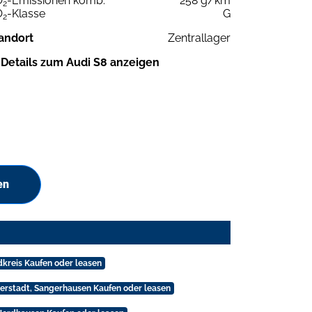
O
-Emissionen komb.
258 g/km
2
O
-Klasse
G
2
andort
Zentrallager
Details zum Audi S8 anzeigen
en
ndkreis Kaufen oder leasen
berstadt, Sangerhausen Kaufen oder leasen