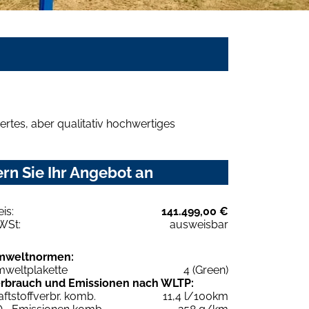
rtes, aber qualitativ hochwertiges
rn Sie Ihr Angebot an
eis:
141.499,00 €
WSt:
ausweisbar
mweltnormen:
weltplakette
4 (Green)
rbrauch und Emissionen nach WLTP:
aftstoffverbr. komb.
11,4 l/100km