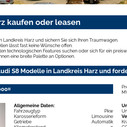
rz kaufen oder leasen
n Landkreis Harz und sichern Sie sich Ihren Traumwagen.
len lässt fast keine Wünsche offen.
en technologischen Features suchen oder sich für ein preiswe
hnen eine breite Palette an Optionen.
di S8 Modelle in Landkreis Harz und forde
Pr
000¤
M
Allgemeine Daten:
U
Fahrzeugtyp
Pkw
Um
Karosserieform
Limousine
Ve
Getriebe
Automatik
Kr