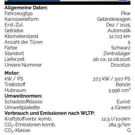
Allgemeine Daten:
Fahrzeugtyp
Pkw
Karosserieform
Geländewagen
Erst-Zul.
Dez / 2025
Getriebe
Automatik
Kilometerstand
12.723 km
Anzahl der Türen
5
Farbe
Schwarz
Standort
Zentrallager
Lieferzeit
ab ca. 12.08.2026
Unsere Nummer
D010620
Motor:
kW / PS
373 kW / 507 PS
Treibstoff
Benzin
Hubraum
3.996 cm³
Umweltnormen:
Schadstoffklasse
Euro6
Umweltplakette
4 (Green)
Verbrauch und Emissionen nach WLTP:
Kraftstoffverbr. komb.
12,5 l/100km
CO
-Emissionen komb.
284 g/km
2
CO
-Klasse
G
2