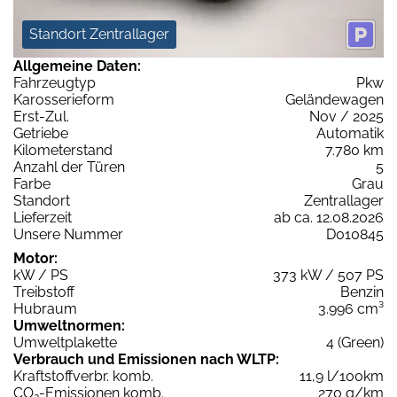
Standort Zentrallager
Allgemeine Daten:
Fahrzeugtyp
Pkw
Karosserieform
Geländewagen
Erst-Zul.
Nov / 2025
Getriebe
Automatik
Kilometerstand
7.780 km
Anzahl der Türen
5
Farbe
Grau
Standort
Zentrallager
Lieferzeit
ab ca. 12.08.2026
Unsere Nummer
D010845
Motor:
kW / PS
373 kW / 507 PS
Treibstoff
Benzin
Hubraum
3.996 cm³
Umweltnormen:
Umweltplakette
4 (Green)
Verbrauch und Emissionen nach WLTP:
Kraftstoffverbr. komb.
11,9 l/100km
CO
-Emissionen komb.
270 g/km