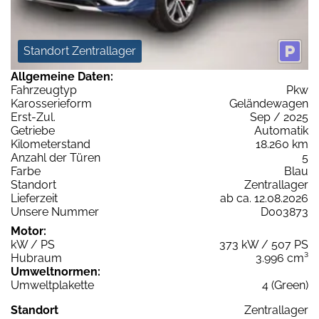
Standort Zentrallager
Allgemeine Daten:
Fahrzeugtyp
Pkw
Karosserieform
Geländewagen
Erst-Zul.
Sep / 2025
Getriebe
Automatik
Kilometerstand
18.260 km
Anzahl der Türen
5
Farbe
Blau
Standort
Zentrallager
Lieferzeit
ab ca. 12.08.2026
Unsere Nummer
D003873
Motor:
kW / PS
373 kW / 507 PS
Hubraum
3.996 cm³
Umweltnormen:
Umweltplakette
4 (Green)
Standort
Zentrallager