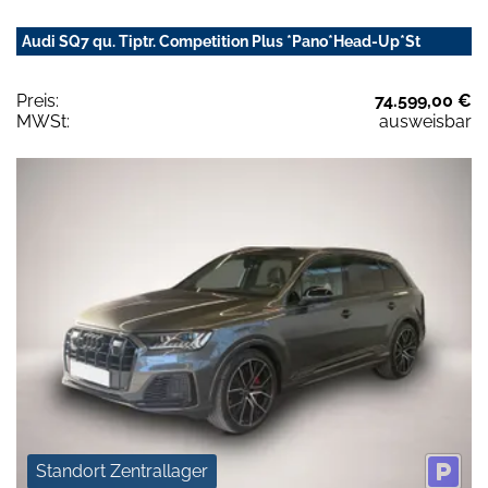
Audi SQ7 qu. Tiptr. Competition Plus *Pano*Head-Up*St
Preis:
74.599,00 €
MWSt:
ausweisbar
Standort Zentrallager