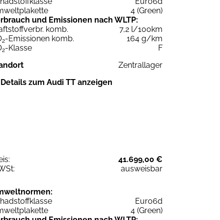
hadstoffklasse
Euro6d
weltplakette
4 (Green)
rbrauch und Emissionen nach WLTP:
aftstoffverbr. komb.
7,2 l/100km
O
-Emissionen komb.
164 g/km
2
O
-Klasse
F
2
andort
Zentrallager
Details zum Audi TT anzeigen
eis:
41.699,00 €
WSt:
ausweisbar
mweltnormen:
hadstoffklasse
Euro6d
weltplakette
4 (Green)
rbrauch und Emissionen nach WLTP: