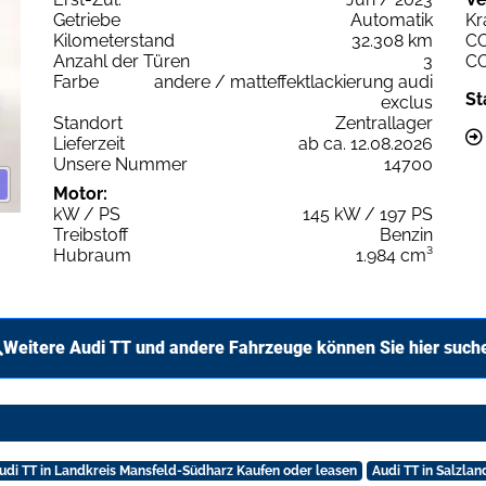
Getriebe
Automatik
Kr
Kilometerstand
32.308 km
C
Anzahl der Türen
3
C
Farbe
andere / matteffektlackierung audi
St
exclus
Standort
Zentrallager
Lieferzeit
ab ca. 12.08.2026
Unsere Nummer
14700
Motor:
kW / PS
145 kW / 197 PS
Treibstoff
Benzin
Hubraum
1.984 cm³
Weitere Audi TT und andere Fahrzeuge können Sie hier such
udi TT in Landkreis Mansfeld-Südharz Kaufen oder leasen
Audi TT in Salzla