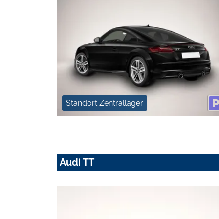
Standort Zentrallager
Audi TT