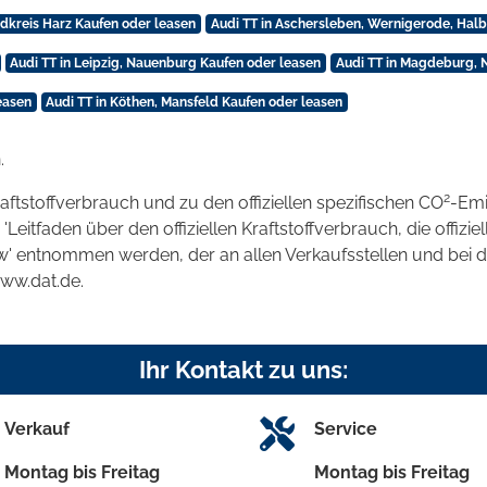
ndkreis Harz Kaufen oder leasen
Audi TT in Aschersleben, Wernigerode, Hal
Audi TT in Leipzig, Nauenburg Kaufen oder leasen
Audi TT in Magdeburg, 
easen
Audi TT in Köthen, Mansfeld Kaufen oder leasen
.
2
raftstoffverbrauch und zu den offiziellen spezifischen CO
-Emi
tfaden über den offiziellen Kraftstoffverbrauch, die offizie
kw' entnommen werden, der an allen Verkaufsstellen und bei
www.dat.de.
Ihr Kontakt zu uns:
Verkauf
Service
Montag bis Freitag
Montag bis Freitag