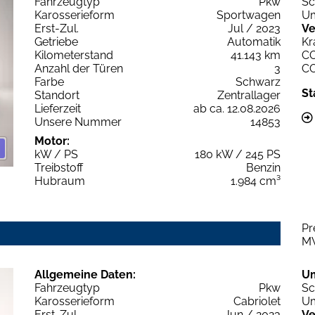
Fahrzeugtyp
Pkw
Sc
Karosserieform
Sportwagen
Um
Erst-Zul.
Jul / 2023
Ve
Getriebe
Automatik
Kr
Kilometerstand
41.143 km
C
Anzahl der Türen
3
C
Farbe
Schwarz
St
Standort
Zentrallager
Lieferzeit
ab ca. 12.08.2026
Unsere Nummer
14853
Motor:
kW / PS
180 kW / 245 PS
Treibstoff
Benzin
Hubraum
1.984 cm³
Pr
M
Allgemeine Daten:
U
Fahrzeugtyp
Pkw
Sc
Karosserieform
Cabriolet
Um
Erst-Zul.
Jun / 2023
Ve