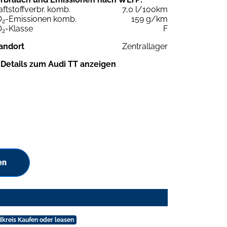
aftstoffverbr. komb.
7,0 l/100km
O
-Emissionen komb.
159 g/km
2
O
-Klasse
F
2
andort
Zentrallager
Details zum Audi TT anzeigen
en
ndkreis Kaufen oder leasen