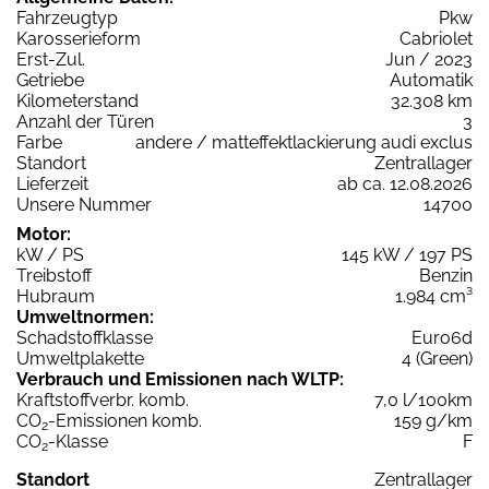
Fahrzeugtyp
Pkw
Karosserieform
Cabriolet
Erst-Zul.
Jun / 2023
Getriebe
Automatik
Kilometerstand
32.308 km
Anzahl der Türen
3
Farbe
andere / matteffektlackierung audi exclus
Standort
Zentrallager
Lieferzeit
ab ca. 12.08.2026
Unsere Nummer
14700
Motor:
kW / PS
145 kW / 197 PS
Treibstoff
Benzin
Hubraum
1.984 cm³
Umweltnormen:
Schadstoffklasse
Euro6d
Umweltplakette
4 (Green)
Verbrauch und Emissionen nach WLTP:
Kraftstoffverbr. komb.
7,0 l/100km
CO
-Emissionen komb.
159 g/km
2
CO
-Klasse
F
2
Standort
Zentrallager