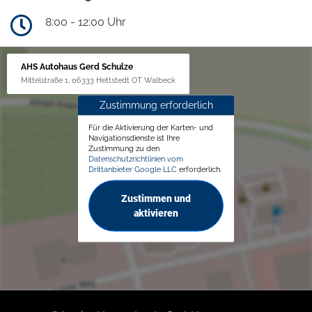
8:00 - 12:00 Uhr
AHS Autohaus Gerd Schulze
Mittelstraße 1, 06333 Hettstedt OT Walbeck
Zustimmung erforderlich
Für die Aktivierung der Karten- und
Navigationsdienste ist Ihre
Zustimmung zu den
Datenschutzrichtlinien vom
Drittanbieter Google LLC
erforderlich.
Zustimmen und
aktivieren