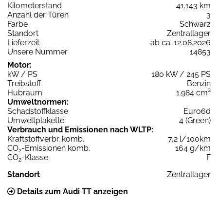
Kilometerstand
41.143 km
Anzahl der Türen
3
Farbe
Schwarz
Standort
Zentrallager
Lieferzeit
ab ca. 12.08.2026
Unsere Nummer
14853
Motor:
kW / PS
180 kW / 245 PS
Treibstoff
Benzin
Hubraum
1.984 cm³
Umweltnormen:
Schadstoffklasse
Euro6d
Umweltplakette
4 (Green)
Verbrauch und Emissionen nach WLTP:
Kraftstoffverbr. komb.
7,2 l/100km
CO
-Emissionen komb.
164 g/km
2
CO
-Klasse
F
2
Standort
Zentrallager
Details zum Audi TT anzeigen