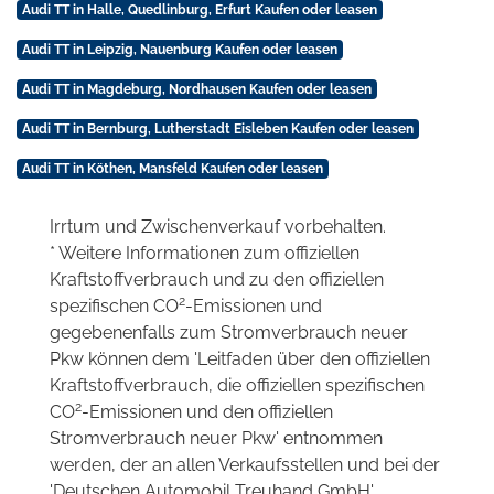
Audi TT in Halle, Quedlinburg, Erfurt Kaufen oder leasen
Audi TT in Leipzig, Nauenburg Kaufen oder leasen
Audi TT in Magdeburg, Nordhausen Kaufen oder leasen
Audi TT in Bernburg, Lutherstadt Eisleben Kaufen oder leasen
Audi TT in Köthen, Mansfeld Kaufen oder leasen
Irrtum und Zwischenverkauf vorbehalten.
* Weitere Informationen zum offiziellen
Kraftstoffverbrauch und zu den offiziellen
2
spezifischen CO
-Emissionen und
gegebenenfalls zum Stromverbrauch neuer
Pkw können dem 'Leitfaden über den offiziellen
Kraftstoffverbrauch, die offiziellen spezifischen
2
CO
-Emissionen und den offiziellen
Stromverbrauch neuer Pkw' entnommen
werden, der an allen Verkaufsstellen und bei der
'Deutschen Automobil Treuhand GmbH'