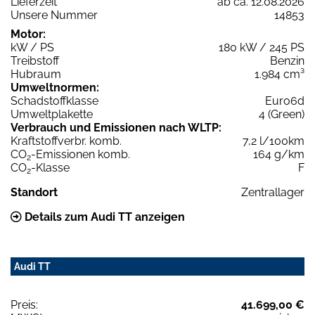
Lieferzeit
ab ca. 12.08.2026
Unsere Nummer
14853
Motor:
kW / PS
180 kW / 245 PS
Treibstoff
Benzin
Hubraum
1.984 cm³
Umweltnormen:
Schadstoffklasse
Euro6d
Umweltplakette
4 (Green)
Verbrauch und Emissionen nach WLTP:
Kraftstoffverbr. komb.
7,2 l/100km
CO
-Emissionen komb.
164 g/km
2
CO
-Klasse
F
2
Standort
Zentrallager
Details zum Audi TT anzeigen
Audi TT
Preis:
41.699,00 €