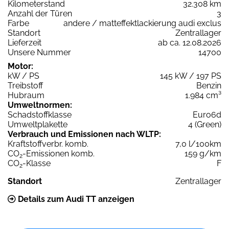
Kilometerstand
32.308 km
Anzahl der Türen
3
Farbe
andere / matteffektlackierung audi exclus
Standort
Zentrallager
Lieferzeit
ab ca. 12.08.2026
Unsere Nummer
14700
Motor:
kW / PS
145 kW / 197 PS
Treibstoff
Benzin
Hubraum
1.984 cm³
Umweltnormen:
Schadstoffklasse
Euro6d
Umweltplakette
4 (Green)
Verbrauch und Emissionen nach WLTP:
Kraftstoffverbr. komb.
7,0 l/100km
CO
-Emissionen komb.
159 g/km
2
CO
-Klasse
F
2
Standort
Zentrallager
Details zum Audi TT anzeigen