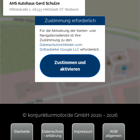
AHS Autohaus Gerd Schulze
Mittelstraße 1, 06333 Hettstedt OT Walbeck
Zustimmung erforderlich
Für die Aktivierung der Karten- und
Navigationsdienste ist Ihre
Zustimmung zu den
Datenschutzrichtlinien vom
Drittanbieter Google LLC
erforderlich.
Zustimmen und
aktivieren
© konjunkturmotor.de GmbH 2020 - 2026