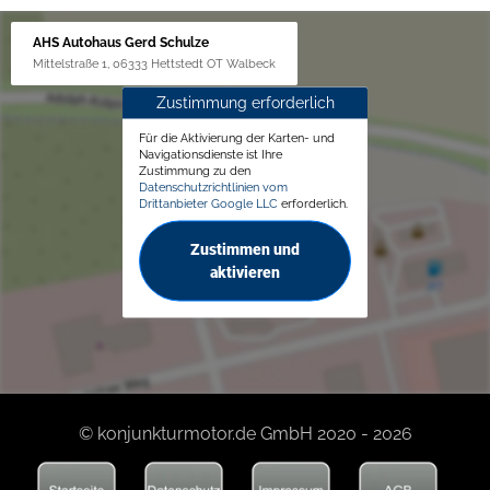
AHS Autohaus Gerd Schulze
Mittelstraße 1, 06333 Hettstedt OT Walbeck
Zustimmung erforderlich
Für die Aktivierung der Karten- und
Navigationsdienste ist Ihre
Zustimmung zu den
Datenschutzrichtlinien vom
Drittanbieter Google LLC
erforderlich.
Zustimmen und
aktivieren
© konjunkturmotor.de GmbH 2020 - 2026