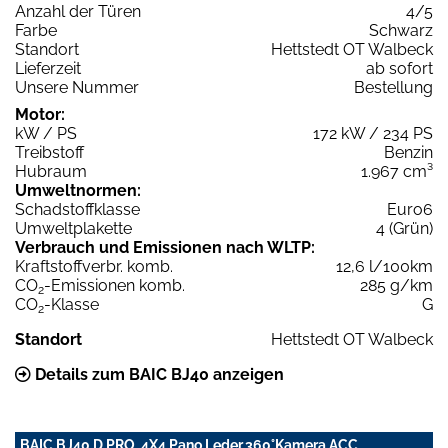
Anzahl der Türen
4/5
Farbe
Schwarz
Standort
Hettstedt OT Walbeck
Lieferzeit
ab sofort
Unsere Nummer
Bestellung
Motor:
kW / PS
172 kW / 234 PS
Treibstoff
Benzin
Hubraum
1.967 cm³
Umweltnormen:
Schadstoffklasse
Euro6
Umweltplakette
4 (Grün)
Verbrauch und Emissionen nach WLTP:
Kraftstoffverbr. komb.
12,6 l/100km
CO
-Emissionen komb.
285 g/km
2
CO
-Klasse
G
2
Standort
Hettstedt OT Walbeck
Details zum BAIC BJ40 anzeigen
BAIC BJ40 D PRO, 4X4,Pano,Leder,360°Kamera,ACC