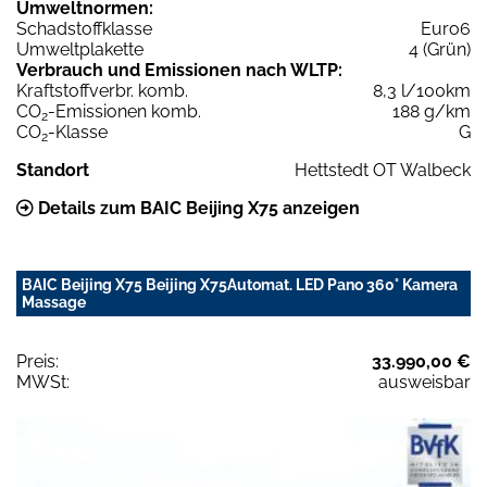
Umweltnormen:
Schadstoffklasse
Euro6
Umweltplakette
4 (Grün)
Verbrauch und Emissionen nach WLTP:
Kraftstoffverbr. komb.
8,3 l/100km
CO
-Emissionen komb.
188 g/km
2
CO
-Klasse
G
2
Standort
Hettstedt OT Walbeck
Details zum BAIC Beijing X75 anzeigen
BAIC Beijing X75 Beijing X75Automat. LED Pano 360° Kamera
Massage
Preis:
33.990,00 €
MWSt:
ausweisbar