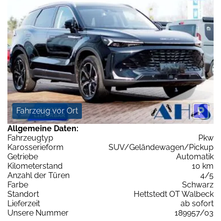
Fahrzeug vor Ort
Allgemeine Daten:
Fahrzeugtyp
Pkw
Karosserieform
SUV/Geländewagen/Pickup
Getriebe
Automatik
Kilometerstand
10 km
Anzahl der Türen
4/5
Farbe
Schwarz
Standort
Hettstedt OT Walbeck
Lieferzeit
ab sofort
Unsere Nummer
189957/03