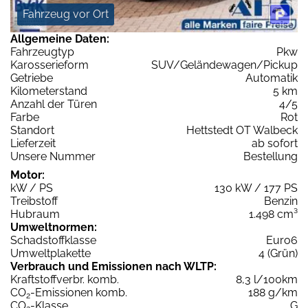
Fahrzeug vor Ort
Allgemeine Daten:
Fahrzeugtyp
Pkw
Karosserieform
SUV/Geländewagen/Pickup
Getriebe
Automatik
Kilometerstand
5 km
Anzahl der Türen
4/5
Farbe
Rot
Standort
Hettstedt OT Walbeck
Lieferzeit
ab sofort
Unsere Nummer
Bestellung
Motor:
kW / PS
130 kW / 177 PS
Treibstoff
Benzin
Hubraum
1.498 cm³
Umweltnormen:
Schadstoffklasse
Euro6
Umweltplakette
4 (Grün)
Verbrauch und Emissionen nach WLTP:
Kraftstoffverbr. komb.
8,3 l/100km
CO
-Emissionen komb.
188 g/km
2
CO
-Klasse
G