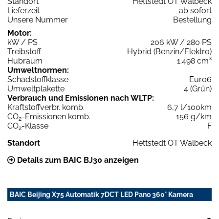
Standort
Hettstedt OT Walbeck
Lieferzeit
ab sofort
Unsere Nummer
Bestellung
Motor:
kW / PS
206 kW / 280 PS
Treibstoff
Hybrid (Benzin/Elektro)
Hubraum
1.498 cm³
Umweltnormen:
Schadstoffklasse
Euro6
Umweltplakette
4 (Grün)
Verbrauch und Emissionen nach WLTP:
Kraftstoffverbr. komb.
6,7 l/100km
CO
-Emissionen komb.
156 g/km
2
CO
-Klasse
F
2
Standort
Hettstedt OT Walbeck
Details zum BAIC BJ30 anzeigen
BAIC Beijing X75 Automatik 7DCT LED Pano 360° Kamera