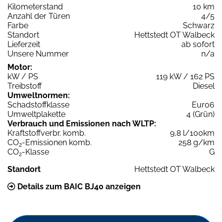
Kilometerstand
10 km
Anzahl der Türen
4/5
Farbe
Schwarz
Standort
Hettstedt OT Walbeck
Lieferzeit
ab sofort
Unsere Nummer
n/a
Motor:
kW / PS
119 kW / 162 PS
Treibstoff
Diesel
Umweltnormen:
Schadstoffklasse
Euro6
Umweltplakette
4 (Grün)
Verbrauch und Emissionen nach WLTP:
Kraftstoffverbr. komb.
9,8 l/100km
CO
-Emissionen komb.
258 g/km
2
CO
-Klasse
G
2
Standort
Hettstedt OT Walbeck
Details zum BAIC BJ40 anzeigen