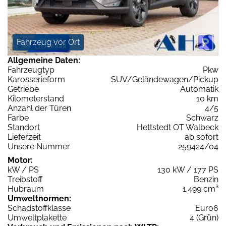
Fahrzeug vor Ort
Allgemeine Daten:
Fahrzeugtyp
Pkw
Karosserieform
SUV/Geländewagen/Pickup
Getriebe
Automatik
Kilometerstand
10 km
Anzahl der Türen
4/5
Farbe
Schwarz
Standort
Hettstedt OT Walbeck
Lieferzeit
ab sofort
Unsere Nummer
259424/04
Motor:
kW / PS
130 kW / 177 PS
Treibstoff
Benzin
Hubraum
1.499 cm³
Umweltnormen:
Schadstoffklasse
Euro6
Umweltplakette
4 (Grün)