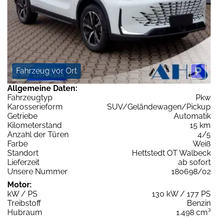
Fahrzeug vor Ort
Allgemeine Daten:
Fahrzeugtyp
Pkw
Karosserieform
SUV/Geländewagen/Pickup
Getriebe
Automatik
Kilometerstand
15 km
Anzahl der Türen
4/5
Farbe
Weiß
Standort
Hettstedt OT Walbeck
Lieferzeit
ab sofort
Unsere Nummer
180698/02
Motor:
kW / PS
130 kW / 177 PS
Treibstoff
Benzin
Hubraum
1.498 cm³