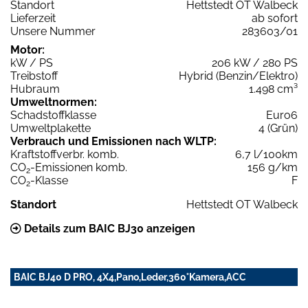
Standort
Hettstedt OT Walbeck
Lieferzeit
ab sofort
Unsere Nummer
283603/01
Motor:
kW / PS
206 kW / 280 PS
Treibstoff
Hybrid (Benzin/Elektro)
Hubraum
1.498 cm³
Umweltnormen:
Schadstoffklasse
Euro6
Umweltplakette
4 (Grün)
Verbrauch und Emissionen nach WLTP:
Kraftstoffverbr. komb.
6,7 l/100km
CO
-Emissionen komb.
156 g/km
2
CO
-Klasse
F
2
Standort
Hettstedt OT Walbeck
Details zum BAIC BJ30 anzeigen
BAIC BJ40 D PRO, 4X4,Pano,Leder,360°Kamera,ACC