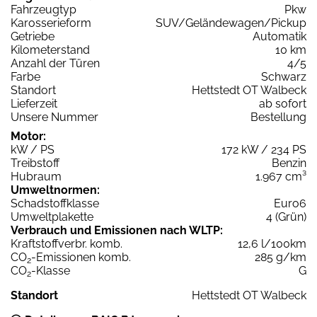
Fahrzeugtyp
Pkw
Karosserieform
SUV/Geländewagen/Pickup
Getriebe
Automatik
Kilometerstand
10 km
Anzahl der Türen
4/5
Farbe
Schwarz
Standort
Hettstedt OT Walbeck
Lieferzeit
ab sofort
Unsere Nummer
Bestellung
Motor:
kW / PS
172 kW / 234 PS
Treibstoff
Benzin
Hubraum
1.967 cm³
Umweltnormen:
Schadstoffklasse
Euro6
Umweltplakette
4 (Grün)
Verbrauch und Emissionen nach WLTP:
Kraftstoffverbr. komb.
12,6 l/100km
CO
-Emissionen komb.
285 g/km
2
CO
-Klasse
G
2
Standort
Hettstedt OT Walbeck