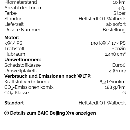
Kilometerstand
10 km
Anzahl der Türen
4/5
Farbe
Silber
Standort
Hettstedt OT Walbeck
Lieferzeit
ab sofort
Unsere Nummer
Bestellung
Motor:
kW / PS
130 kW / 177 PS
Treibstoff
Benzin
Hubraum
1.498 cm³
Umweltnormen:
Schadstoffklasse
Euro6
Umweltplakette
4 (Grün)
Verbrauch und Emissionen nach WLTP:
Kraftstoffverbr. komb.
8,3 l/100km
CO
-Emissionen komb.
188 g/km
2
CO
-Klasse
G
2
Standort
Hettstedt OT Walbeck
Details zum BAIC Beijing X75 anzeigen