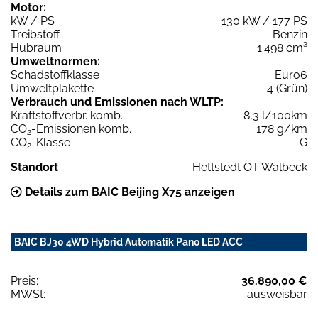
Motor:
kW / PS
130 kW / 177 PS
Treibstoff
Benzin
Hubraum
1.498 cm³
Umweltnormen:
Schadstoffklasse
Euro6
Umweltplakette
4 (Grün)
Verbrauch und Emissionen nach WLTP:
Kraftstoffverbr. komb.
8,3 l/100km
CO
-Emissionen komb.
178 g/km
2
CO
-Klasse
G
2
Standort
Hettstedt OT Walbeck
Details zum BAIC Beijing X75 anzeigen
BAIC BJ30 4WD Hybrid Automatik Pano LED ACC
Preis:
36.890,00 €
MWSt:
ausweisbar