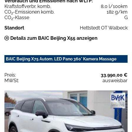
Verbrauch und Emissionen nach WLTP:
Kraftstoffverbr. komb.
8,0 l/100km
CO
-Emissionen komb.
182 g/km
2
CO
-Klasse
G
2
Standort
Hettstedt OT Walbeck
Details zum BAIC Beijing X55 anzeigen
BAIC Beijing X75 Autom. LED Pano 360° Kamera Massage
Preis:
33.990,00 €
MWSt:
ausweisbar