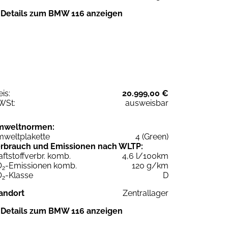
Details zum BMW 116 anzeigen
eis:
20.999,00 €
WSt:
ausweisbar
mweltnormen:
weltplakette
4 (Green)
rbrauch und Emissionen nach WLTP:
aftstoffverbr. komb.
4,6 l/100km
O
-Emissionen komb.
120 g/km
2
O
-Klasse
D
2
andort
Zentrallager
Details zum BMW 116 anzeigen