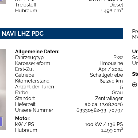
Treibstoff
Diesel
Hubraum
1.496 cm³
Pr
Z NAVI LHZ PDC
M
Allgemeine Daten:
U
Fahrzeugtyp
Pkw
Sc
Karosserieform
Limousine
Um
Erst-Zul.
Apr / 2024
St
Getriebe
Schaltgetriebe
Kilometerstand
62.250 km
Anzahl der Türen
5
Farbe
Grau
Standort
Zentrallager
Lieferzeit
ab ca. 12.08.2026
Unsere Nummer
63330582-33_70797
Motor:
kW / PS
100 kW / 136 PS
Hubraum
1.499 cm³