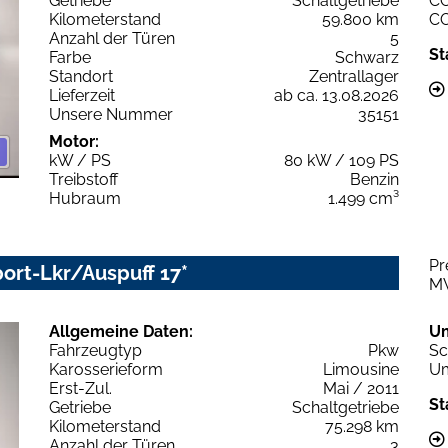
Getriebe
Schaltgetriebe
C
Kilometerstand
59.800 km
C
Anzahl der Türen
5
St
Farbe
Schwarz
Standort
Zentrallager
Lieferzeit
ab ca. 13.08.2026
Unsere Nummer
35151
Motor:
kW / PS
80 kW / 109 PS
Treibstoff
Benzin
Hubraum
1.499 cm³
Pr
ort-Lkr/Auspuff 17*
M
Allgemeine Daten:
U
Fahrzeugtyp
Pkw
Sc
Karosserieform
Limousine
Um
Erst-Zul.
Mai / 2011
St
Getriebe
Schaltgetriebe
Kilometerstand
75.298 km
Anzahl der Türen
3