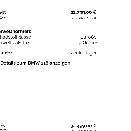
eis:
22.799,00 €
WSt:
ausweisbar
mweltnormen:
hadstoffklasse
Euro6d
weltplakette
4 (Green)
andort
Zentrallager
Details zum BMW 118 anzeigen
eis:
32.499,00 €