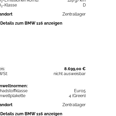
O
-Emissionen komb.
129 g/km
2
O
-Klasse
D
2
andort
Zentrallager
Details zum BMW 116 anzeigen
eis:
8.699,00 €
WSt:
nicht ausweisbar
mweltnormen:
hadstoffklasse
Euro5
weltplakette
4 (Green)
andort
Zentrallager
Details zum BMW 116 anzeigen