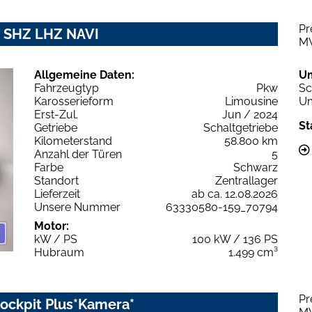
Pr
D SHZ LHZ NAVI
M
Allgemeine Daten:
U
Fahrzeugtyp
Pkw
Sc
Karosserieform
Limousine
Um
Erst-Zul.
Jun / 2024
St
Getriebe
Schaltgetriebe
Kilometerstand
58.800 km
Anzahl der Türen
5
Farbe
Schwarz
Standort
Zentrallager
Lieferzeit
ab ca. 12.08.2026
Unsere Nummer
63330580-159_70794
Motor:
kW / PS
100 kW / 136 PS
Hubraum
1.499 cm³
Pr
ockpit Plus*Kamera*