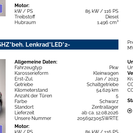
Motor:
kW / PS
85 kW / 116 PS
Treibstoff
Diesel
Hubraum
1.496 cm³
Pr
HZ*beh. Lenkrad*LED*2-
M
Allgemeine Daten:
U
Fahrzeugtyp
Pkw
Um
Karosserieform
Kleinwagen
Ve
Erst-Zul.
Jan / 2023
Kr
Getriebe
Schaltgetriebe
C
Kilometerstand
54.629 km
C
Anzahl der Türen
5
St
Farbe
Schwarz
Standort
Zentrallager
Lieferzeit
ab ca. 12.08.2026
Unsere Nummer
205692305SWRTE
Motor:
kW / PS
85 kW / 116 PS