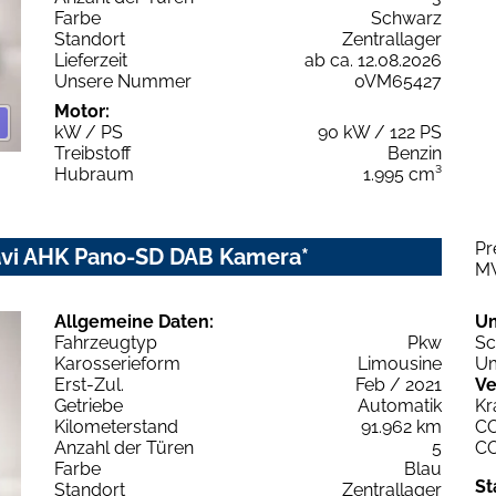
Farbe
Schwarz
Standort
Zentrallager
Lieferzeit
ab ca. 12.08.2026
Unsere Nummer
0VM65427
Motor:
kW / PS
90 kW / 122 PS
Treibstoff
Benzin
Hubraum
1.995 cm³
Pr
vi AHK Pano-SD DAB Kamera*
M
Allgemeine Daten:
U
Fahrzeugtyp
Pkw
Sc
Karosserieform
Limousine
Um
Erst-Zul.
Feb / 2021
Ve
Getriebe
Automatik
Kr
Kilometerstand
91.962 km
C
Anzahl der Türen
5
C
Farbe
Blau
St
Standort
Zentrallager