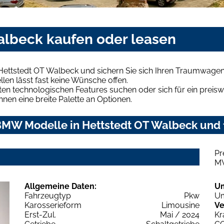
lbeck kaufen oder leasen
ettstedt OT Walbeck und sichern Sie sich Ihren Traumwagen
len lässt fast keine Wünsche offen.
en technologischen Features suchen oder sich für ein preiswe
hnen eine breite Palette an Optionen.
MW Modelle in Hettstedt OT Walbeck und f
Pr
M
Allgemeine Daten:
U
Fahrzeugtyp
Pkw
Um
Karosserieform
Limousine
Ve
Erst-Zul.
Mai / 2024
Kr