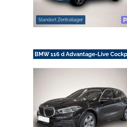
Standort Zentrallager
BMW 116 d Advantage-Live Cockpi