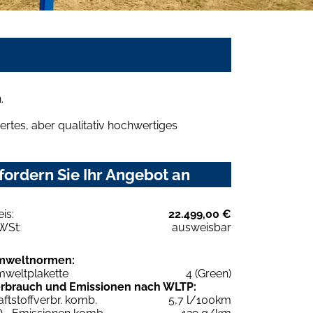
.
rtes, aber qualitativ hochwertiges
ordern Sie Ihr Angebot an
eis:
22.499,00 €
WSt:
ausweisbar
mweltnormen:
weltplakette
4 (Green)
rbrauch und Emissionen nach WLTP:
aftstoffverbr. komb.
5,7 l/100km