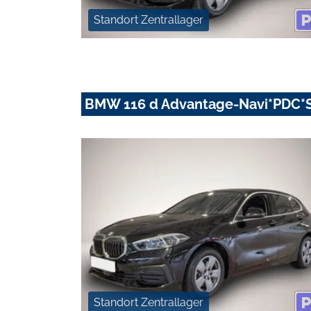
Standort Zentrallager
BMW 116 d Advantage-Navi*PDC*S
Standort Zentrallager