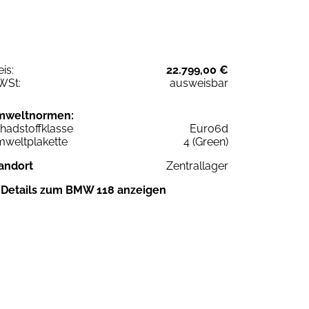
eis:
22.799,00 €
WSt:
ausweisbar
mweltnormen:
hadstoffklasse
Euro6d
weltplakette
4 (Green)
andort
Zentrallager
Details zum BMW 118 anzeigen