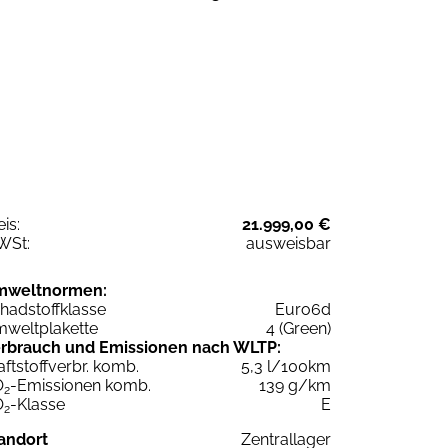
eis:
21.999,00 €
WSt:
ausweisbar
mweltnormen:
hadstoffklasse
Euro6d
weltplakette
4 (Green)
rbrauch und Emissionen nach WLTP:
aftstoffverbr. komb.
5,3 l/100km
O
-Emissionen komb.
139 g/km
2
O
-Klasse
E
2
andort
Zentrallager