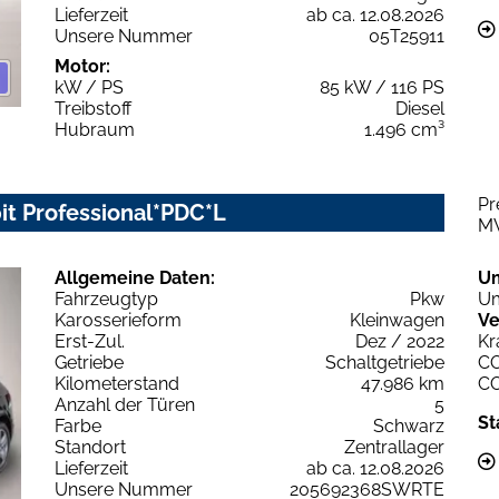
Lieferzeit
ab ca. 12.08.2026
Unsere Nummer
05T25911
Motor:
kW / PS
85 kW / 116 PS
Treibstoff
Diesel
Hubraum
1.496 cm³
Pr
t Professional*PDC*L
M
Allgemeine Daten:
U
Fahrzeugtyp
Pkw
Um
Karosserieform
Kleinwagen
Ve
Erst-Zul.
Dez / 2022
Kr
Getriebe
Schaltgetriebe
C
Kilometerstand
47.986 km
C
Anzahl der Türen
5
St
Farbe
Schwarz
Standort
Zentrallager
Lieferzeit
ab ca. 12.08.2026
Unsere Nummer
205692368SWRTE