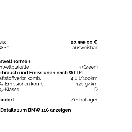
eis:
20.999,00 €
WSt:
ausweisbar
mweltnormen:
weltplakette
4 (Green)
rbrauch und Emissionen nach WLTP:
aftstoffverbr. komb.
4,6 l/100km
O
-Emissionen komb.
120 g/km
2
O
-Klasse
D
2
andort
Zentrallager
Details zum BMW 116 anzeigen