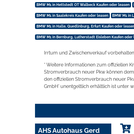
BMW M1 in Hettstedt OT Walbeck Kaufen oder leasen
BMW M1 in Saalekreis Kaufen oder leasen
BMW M1 in L
BMW M1 in Halle, Quedlinburg, Erfurt Kaufen oder lease
BMW M1 in Bernburg, Lutherstadt Eisleben Kaufen oder 
Irrtum und Zwischenverkauf vorbehalten
* Weitere Informationen zum offiziellen K
Stromverbrauch neuer Pkw können dem 'Lei
den offiziellen Stromverbrauch neuer P
GmbH' unentgeltlich erhältlich ist unter 
AHS Autohaus Gerd