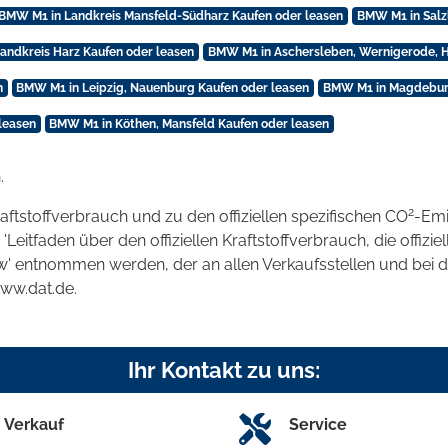
BMW M1 in Landkreis Mansfeld-Südharz Kaufen oder leasen
BMW M1 in Salz
andkreis Harz Kaufen oder leasen
BMW M1 in Aschersleben, Wernigerode, H
n
BMW M1 in Leipzig, Nauenburg Kaufen oder leasen
BMW M1 in Magdeburg
leasen
BMW M1 in Köthen, Mansfeld Kaufen oder leasen
.
2
raftstoffverbrauch und zu den offiziellen spezifischen CO
-Emi
tfaden über den offiziellen Kraftstoffverbrauch, die offizie
kw' entnommen werden, der an allen Verkaufsstellen und bei
www.dat.de.
Ihr Kontakt zu uns:
Verkauf
Service