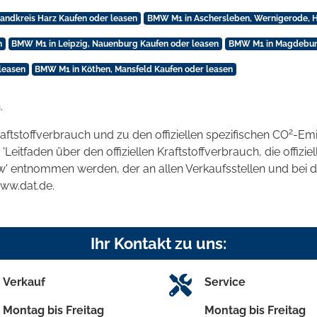
andkreis Harz Kaufen oder leasen
BMW M1 in Aschersleben, Wernigerode, H
n
BMW M1 in Leipzig, Nauenburg Kaufen oder leasen
BMW M1 in Magdeburg
leasen
BMW M1 in Köthen, Mansfeld Kaufen oder leasen
.
2
raftstoffverbrauch und zu den offiziellen spezifischen CO
-Emi
tfaden über den offiziellen Kraftstoffverbrauch, die offizie
kw' entnommen werden, der an allen Verkaufsstellen und bei
www.dat.de.
Ihr Kontakt zu uns:
Verkauf
Service
Montag bis Freitag
Montag bis Freitag