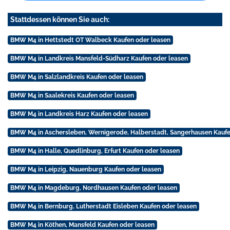
Stattdessen können Sie auch:
BMW M4 in Hettstedt OT Walbeck Kaufen oder leasen
BMW M4 in Landkreis Mansfeld-Südharz Kaufen oder leasen
BMW M4 in Salzlandkreis Kaufen oder leasen
BMW M4 in Saalekreis Kaufen oder leasen
BMW M4 in Landkreis Harz Kaufen oder leasen
BMW M4 in Aschersleben, Wernigerode, Halberstadt, Sangerhausen Kaufe
BMW M4 in Halle, Quedlinburg, Erfurt Kaufen oder leasen
BMW M4 in Leipzig, Nauenburg Kaufen oder leasen
BMW M4 in Magdeburg, Nordhausen Kaufen oder leasen
BMW M4 in Bernburg, Lutherstadt Eisleben Kaufen oder leasen
BMW M4 in Köthen, Mansfeld Kaufen oder leasen