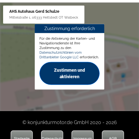
AHS Autohaus Gerd Schulze
Mittelstraße 1, 06333 Hettstedt OT Walbeck
Zustimmung erforderlich
Für die Aktivierung der Karten- und
Navigationsdienste ist Ihre
Zustimmung zu den
Datenschutzrichtlinien vom
Drittanbieter Google LLC
erforderlich.
Zustimmen und
aktivieren
© konjunkturmotor.de GmbH 2020 - 2026