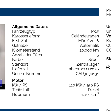
Pr
M
Allgemeine Daten:
U
Fahrzeugtyp
Pkw
Um
Karosserieform
Geländewagen
Ve
Erst-Zul.
Mär / 2026
Kr
Getriebe
Automatik
C
Kilometerstand
20.000 km
C
Anzahl der Türen
5
St
Farbe
Silber
Standort
Zentrallager
Lieferzeit
ab ca. 28.11.2026
Unsere Nummer
CAR3030131
Motor:
kW / PS
110 kW / 150 PS
Treibstoff
Diesel
Hubraum
1.995 cm³