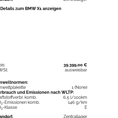
Details zum BMW X1 anzeigen
eis:
39.399,00 €
WSt:
ausweisbar
mweltnormen:
weltplakette
1 (None)
rbrauch und Emissionen nach WLTP:
aftstoffverbr. komb.
6,5 l/100km
O
-Emissionen komb.
146 g/km
2
O
-Klasse
E
2
andort
Zentrallager