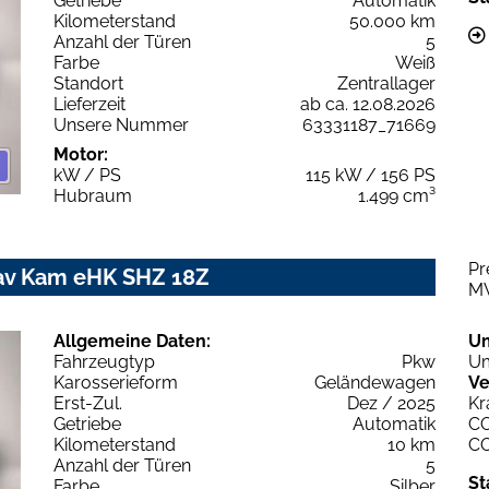
Getriebe
Automatik
Kilometerstand
50.000 km
Anzahl der Türen
5
Farbe
Weiß
Standort
Zentrallager
Lieferzeit
ab ca. 12.08.2026
Unsere Nummer
63331187_71669
Motor:
kW / PS
115 kW / 156 PS
Hubraum
1.499 cm³
Pr
Nav Kam eHK SHZ 18Z
M
Allgemeine Daten:
U
Fahrzeugtyp
Pkw
Um
Karosserieform
Geländewagen
Ve
Erst-Zul.
Dez / 2025
Kr
Getriebe
Automatik
C
Kilometerstand
10 km
C
Anzahl der Türen
5
St
Farbe
Silber