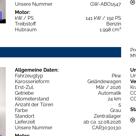
Unsere Nummer
GW-ABO1547
Motor:
kW / PS
141 kW / 192 PS
Treibstoff
Benzin
Hubraum
1.998 cm³
Pr
M
Allgemeine Daten:
U
Fahrzeugtyp
Pkw
Um
Karosserieform
Geländewagen
Ve
Erst-Zul.
Mär / 2026
Kr
Getriebe
Automatik
C
Kilometerstand
24 km
C
Anzahl der Türen
5
St
Farbe
Grau
Standort
Zentrallager
Lieferzeit
ab ca. 12.08.2026
Unsere Nummer
CAR3030130
Motor: