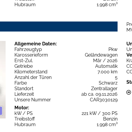
Hubraum
1.998 cm³
Pr
M
Allgemeine Daten:
U
Fahrzeugtyp
Pkw
Um
Karosserieform
Geländewagen
Ve
Erst-Zul.
Mär / 2026
Kr
Getriebe
Automatik
C
Kilometerstand
7.000 km
C
Anzahl der Türen
5
St
Farbe
Schwarz
Standort
Zentrallager
Lieferzeit
ab ca. 09.11.2026
Unsere Nummer
CAR3030129
Motor:
kW / PS
221 kW / 300 PS
Treibstoff
Benzin
Hubraum
1.998 cm³