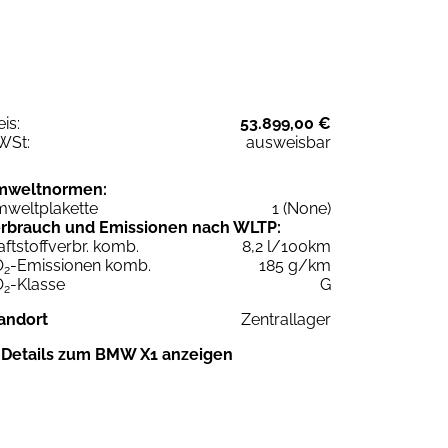
eis:
53.899,00 €
WSt:
ausweisbar
mweltnormen:
weltplakette
1 (None)
rbrauch und Emissionen nach WLTP:
aftstoffverbr. komb.
8,2 l/100km
O
-Emissionen komb.
185 g/km
2
O
-Klasse
G
2
andort
Zentrallager
Details zum BMW X1 anzeigen