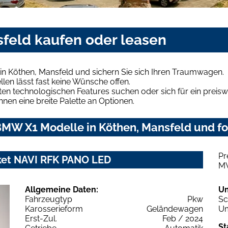
feld kaufen oder leasen
n Köthen, Mansfeld und sichern Sie sich Ihren Traumwagen.
len lässt fast keine Wünsche offen.
en technologischen Features suchen oder sich für ein preiswe
hnen eine breite Palette an Optionen.
MW X1 Modelle in Köthen, Mansfeld und for
Pr
ket NAVI RFK PANO LED
M
Allgemeine Daten:
U
Fahrzeugtyp
Pkw
Sc
Karosserieform
Geländewagen
Um
Erst-Zul.
Feb / 2024
St