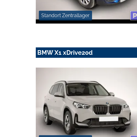
Standort Zentrallager
BMW X1 xDrive20d