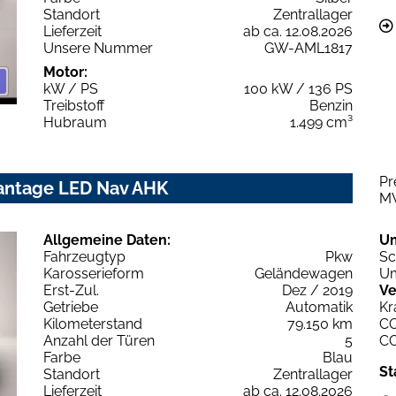
Standort
Zentrallager
Lieferzeit
ab ca. 12.08.2026
Unsere Nummer
GW-AML1817
Motor:
kW / PS
100 kW / 136 PS
Treibstoff
Benzin
Hubraum
1.499 cm³
Pr
vantage LED Nav AHK
M
Allgemeine Daten:
U
Fahrzeugtyp
Pkw
Sc
Karosserieform
Geländewagen
Um
Erst-Zul.
Dez / 2019
Ve
Getriebe
Automatik
Kr
Kilometerstand
79.150 km
C
Anzahl der Türen
5
C
Farbe
Blau
St
Standort
Zentrallager
Lieferzeit
ab ca. 12.08.2026