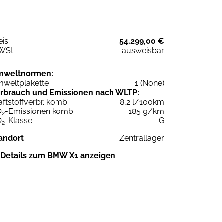
eis:
54.299,00 €
WSt:
ausweisbar
mweltnormen:
weltplakette
1 (None)
rbrauch und Emissionen nach WLTP:
aftstoffverbr. komb.
8,2 l/100km
O
-Emissionen komb.
185 g/km
2
O
-Klasse
G
2
andort
Zentrallager
Details zum BMW X1 anzeigen