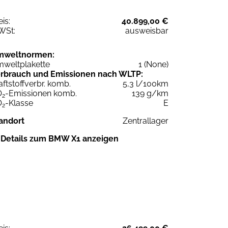
eis:
40.899,00 €
WSt:
ausweisbar
mweltnormen:
weltplakette
1 (None)
rbrauch und Emissionen nach WLTP:
aftstoffverbr. komb.
5,3 l/100km
O
-Emissionen komb.
139 g/km
2
O
-Klasse
E
2
andort
Zentrallager
Details zum BMW X1 anzeigen