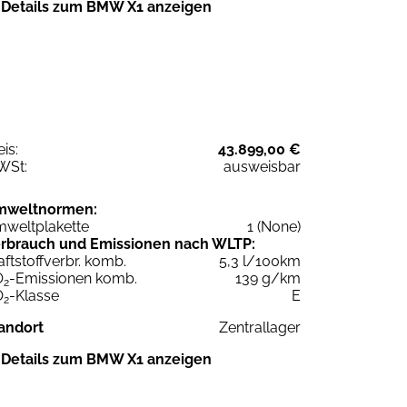
Details zum BMW X1 anzeigen
eis:
43.899,00 €
WSt:
ausweisbar
mweltnormen:
weltplakette
1 (None)
rbrauch und Emissionen nach WLTP:
aftstoffverbr. komb.
5,3 l/100km
O
-Emissionen komb.
139 g/km
2
O
-Klasse
E
2
andort
Zentrallager
Details zum BMW X1 anzeigen