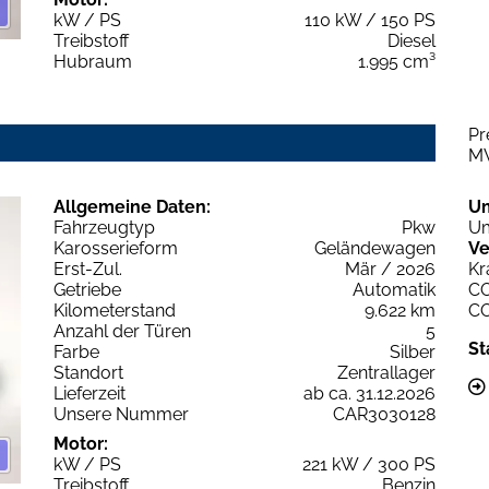
kW / PS
110 kW / 150 PS
Treibstoff
Diesel
Hubraum
1.995 cm³
Pr
M
Allgemeine Daten:
U
Fahrzeugtyp
Pkw
Um
Karosserieform
Geländewagen
Ve
Erst-Zul.
Mär / 2026
Kr
Getriebe
Automatik
C
Kilometerstand
9.622 km
C
Anzahl der Türen
5
St
Farbe
Silber
Standort
Zentrallager
Lieferzeit
ab ca. 31.12.2026
Unsere Nummer
CAR3030128
Motor:
kW / PS
221 kW / 300 PS
Treibstoff
Benzin