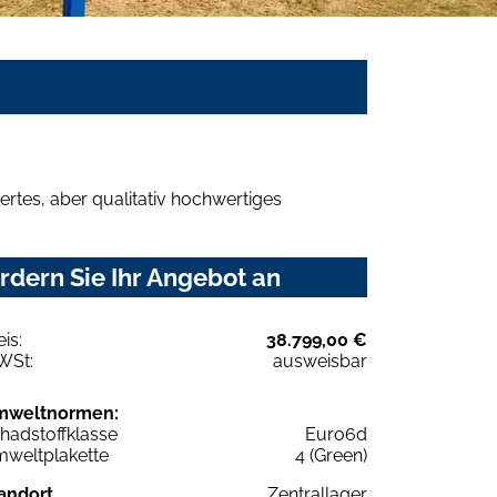
rtes, aber qualitativ hochwertiges
dern Sie Ihr Angebot an
eis:
38.799,00 €
WSt:
ausweisbar
mweltnormen:
hadstoffklasse
Euro6d
weltplakette
4 (Green)
andort
Zentrallager