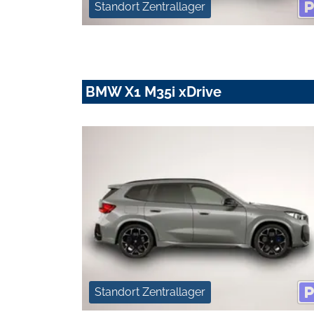
Standort Zentrallager
BMW X1 M35i xDrive
Standort Zentrallager