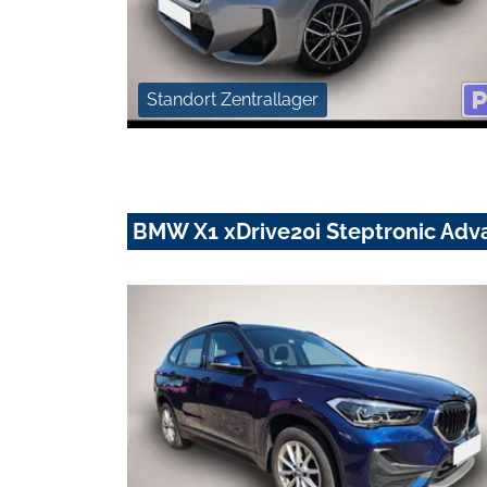
Standort Zentrallager
BMW X1 xDrive20i Steptronic Ad