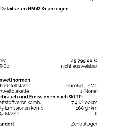
Details zum BMW X1 anzeigen
eis:
25.799,00 €
WSt:
nicht ausweisbar
mweltnormen:
hadstoffklasse
Euro6d-TEMP
weltplakette
1 (None)
rbrauch und Emissionen nach WLTP:
aftstoffverbr. komb.
7,4 l/100km
O
-Emissionen komb.
168 g/km
2
O
-Klasse
F
2
andort
Zentrallager