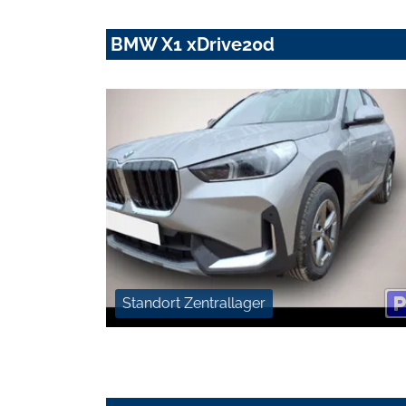
BMW X1 xDrive20d
Standort Zentrallager