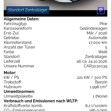
Standort Zentrallager
Allgemeine Daten:
Fahrzeugtyp
Pkw
Karosserieform
Geländewagen
Erst-Zul.
Mär / 2026
Getriebe
Automatik
Kilometerstand
17.000 km
Anzahl der Türen
5
Farbe
Weiß
Standort
Zentrallager
Lieferzeit
ab ca. 24.10.2026
Unsere Nummer
CAR3030139
Motor:
kW / PS
221 kW / 300 PS
Treibstoff
Benzin
Hubraum
1.998 cm³
Umweltnormen:
Umweltplakette
1 (None)
Verbrauch und Emissionen nach WLTP:
Kraftstoffverbr. komb.
8,2 l/100km
CO
-Emissionen komb.
186 g/km