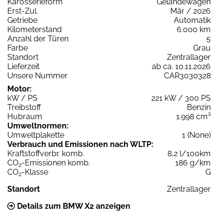
Karosserieform
Geländewagen
Erst-Zul.
Mär / 2026
Getriebe
Automatik
Kilometerstand
6.000 km
Anzahl der Türen
5
Farbe
Grau
Standort
Zentrallager
Lieferzeit
ab ca. 10.11.2026
Unsere Nummer
CAR3030328
Motor:
kW / PS
221 kW / 300 PS
Treibstoff
Benzin
Hubraum
1.998 cm³
Umweltnormen:
Umweltplakette
1 (None)
Verbrauch und Emissionen nach WLTP:
Kraftstoffverbr. komb.
8,2 l/100km
CO
-Emissionen komb.
186 g/km
2
CO
-Klasse
G
2
Standort
Zentrallager
Details zum BMW X2 anzeigen