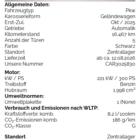
Allgemeine Daten:
Fahrzeugtyp
Pkw
Karosserieform
Geländewagen
Erst-Zul.
Okt / 2025
Getriebe
Automatik
Kilometerstand
16.467 km
Anzahl der Türen
5
Farbe
Schwarz
Standort
Zentrallager
Lieferzeit
ab ca. 12.08.2026
Unsere Nummer
CAR3025830
Motor:
kW / PS
221 kW / 300 PS
Treibstoff
Benzin
Hubraum
1.998 cm³
Umweltnormen:
Umweltplakette
1 (None)
Verbrauch und Emissionen nach WLTP:
Kraftstoffverbr. komb.
8,2 l/100km
CO
-Emissionen komb.
186 g/km
2
CO
-Klasse
G
2
Standort
Zentrallager