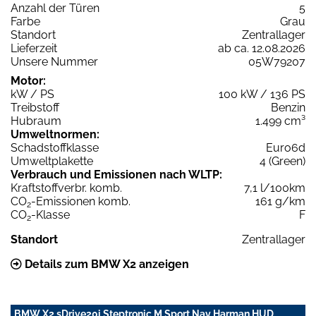
Anzahl der Türen
5
Farbe
Grau
Standort
Zentrallager
Lieferzeit
ab ca. 12.08.2026
Unsere Nummer
05W79207
Motor:
kW / PS
100 kW / 136 PS
Treibstoff
Benzin
Hubraum
1.499 cm³
Umweltnormen:
Schadstoffklasse
Euro6d
Umweltplakette
4 (Green)
Verbrauch und Emissionen nach WLTP:
Kraftstoffverbr. komb.
7,1 l/100km
CO
-Emissionen komb.
161 g/km
2
CO
-Klasse
F
2
Standort
Zentrallager
Details zum BMW X2 anzeigen
BMW X2 sDrive20i Steptronic M Sport Nav Harman HUD