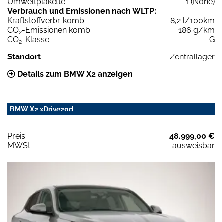
Umweltplakette
1 (None)
Verbrauch und Emissionen nach WLTP:
Kraftstoffverbr. komb.
8,2 l/100km
CO
-Emissionen komb.
186 g/km
2
CO
-Klasse
G
2
Standort
Zentrallager
Details zum BMW X2 anzeigen
BMW X2 xDrive20d
Preis:
48.999,00 €
MWSt:
ausweisbar