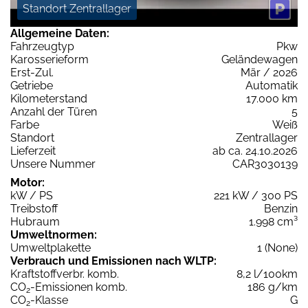
Standort Zentrallager
Allgemeine Daten:
Fahrzeugtyp
Pkw
Karosserieform
Geländewagen
Erst-Zul.
Mär / 2026
Getriebe
Automatik
Kilometerstand
17.000 km
Anzahl der Türen
5
Farbe
Weiß
Standort
Zentrallager
Lieferzeit
ab ca. 24.10.2026
Unsere Nummer
CAR3030139
Motor:
kW / PS
221 kW / 300 PS
Treibstoff
Benzin
Hubraum
1.998 cm³
Umweltnormen:
Umweltplakette
1 (None)
Verbrauch und Emissionen nach WLTP:
Kraftstoffverbr. komb.
8,2 l/100km
CO
-Emissionen komb.
186 g/km
2
CO
-Klasse
G
2