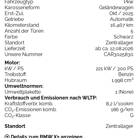
Fahrzeugtyp
Pkw
Karosserieform
Geländewagen
Erst-Zul.
Okt / 2025
Getriebe
Automatik
Kilometerstand
16.467 km
Anzahl der Türen
5
Farbe
Schwarz
Standort
Zentrallager
Lieferzeit
ab ca. 12.08.2026
Unsere Nummer
CAR3025830
Motor:
kW / PS
221 kW / 300 PS
Treibstoff
Benzin
Hubraum
1.998 cm³
Umweltnormen:
Umweltplakette
1 (None)
Verbrauch und Emissionen nach WLTP:
Kraftstoffverbr. komb.
8,2 l/100km
CO
-Emissionen komb.
186 g/km
2
CO
-Klasse
G
2
Standort
Zentrallager
Details zum BMW X2 anzeigen