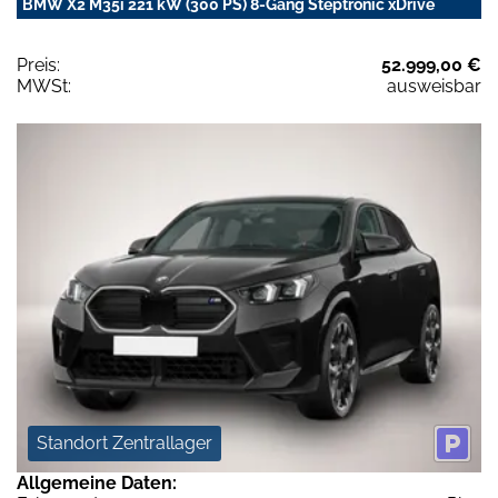
BMW X2 M35i 221 kW (300 PS) 8-Gang Steptronic xDrive
Preis:
52.999,00 €
MWSt:
ausweisbar
Standort Zentrallager
Allgemeine Daten: