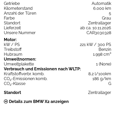
Getriebe
Automatik
Kilometerstand
6.000 km
Anzahl der Türen
5
Farbe
Grau
Standort
Zentrallager
Lieferzeit
ab ca. 10.11.2026
Unsere Nummer
CAR3030328
Motor:
kW / PS
221 kW / 300 PS
Treibstoff
Benzin
Hubraum
1.998 cm³
Umweltnormen:
Umweltplakette
1 (None)
Verbrauch und Emissionen nach WLTP:
Kraftstoffverbr. komb.
8,2 l/100km
CO
-Emissionen komb.
186 g/km
2
CO
-Klasse
G
2
Standort
Zentrallager
Details zum BMW X2 anzeigen