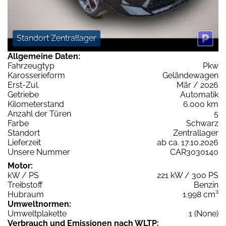
Standort Zentrallager
Allgemeine Daten:
Fahrzeugtyp
Pkw
Karosserieform
Geländewagen
Erst-Zul.
Mär / 2026
Getriebe
Automatik
Kilometerstand
6.000 km
Anzahl der Türen
5
Farbe
Schwarz
Standort
Zentrallager
Lieferzeit
ab ca. 17.10.2026
Unsere Nummer
CAR3030140
Motor:
kW / PS
221 kW / 300 PS
Treibstoff
Benzin
Hubraum
1.998 cm³
Umweltnormen:
Umweltplakette
1 (None)
Verbrauch und Emissionen nach WLTP: