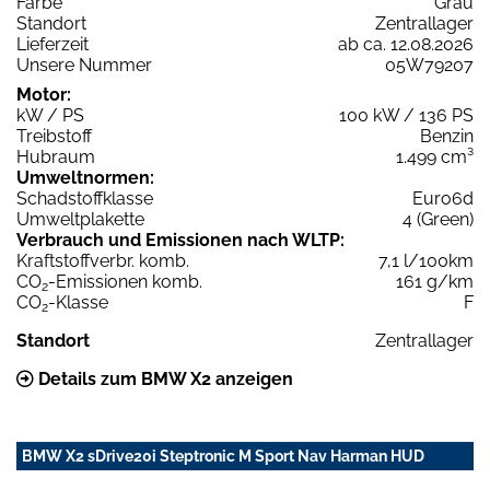
Farbe
Grau
Standort
Zentrallager
Lieferzeit
ab ca. 12.08.2026
Unsere Nummer
05W79207
Motor:
kW / PS
100 kW / 136 PS
Treibstoff
Benzin
Hubraum
1.499 cm³
Umweltnormen:
Schadstoffklasse
Euro6d
Umweltplakette
4 (Green)
Verbrauch und Emissionen nach WLTP:
Kraftstoffverbr. komb.
7,1 l/100km
CO
-Emissionen komb.
161 g/km
2
CO
-Klasse
F
2
Standort
Zentrallager
Details zum BMW X2 anzeigen
BMW X2 sDrive20i Steptronic M Sport Nav Harman HUD