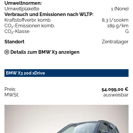
Umweltnormen:
Umweltplakette
1 (None)
Verbrauch und Emissionen nach WLTP:
Kraftstoffverbr. komb.
8,3 l/100km
CO
-Emissionen komb.
189 g/km
2
CO
-Klasse
G
2
Standort
Zentrallager
Details zum BMW X3 anzeigen
BMW X3 20d xDrive
Preis:
54.099,00 €
MWSt:
ausweisbar