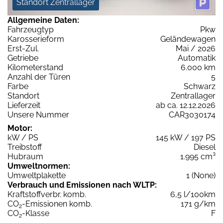
Standort Zentrallager
Allgemeine Daten:
Fahrzeugtyp
Pkw
Karosserieform
Geländewagen
Erst-Zul.
Mai / 2026
Getriebe
Automatik
Kilometerstand
6.000 km
Anzahl der Türen
5
Farbe
Schwarz
Standort
Zentrallager
Lieferzeit
ab ca. 12.12.2026
Unsere Nummer
CAR3030174
Motor:
kW / PS
145 kW / 197 PS
Treibstoff
Diesel
Hubraum
1.995 cm³
Umweltnormen:
Umweltplakette
1 (None)
Verbrauch und Emissionen nach WLTP:
Kraftstoffverbr. komb.
6,5 l/100km
CO
-Emissionen komb.
171 g/km
2
CO
-Klasse
F
2