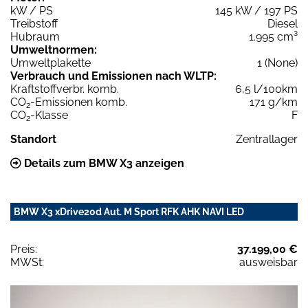
kW / PS
145 kW / 197 PS
Treibstoff
Diesel
Hubraum
1.995 cm³
Umweltnormen:
Umweltplakette
1 (None)
Verbrauch und Emissionen nach WLTP:
Kraftstoffverbr. komb.
6,5 l/100km
CO
-Emissionen komb.
171 g/km
2
CO
-Klasse
F
2
Standort
Zentrallager
Details zum BMW X3 anzeigen
BMW X3 xDrive20d Aut. M Sport RFK AHK NAVI LED
Preis:
37.199,00 €
MWSt:
ausweisbar