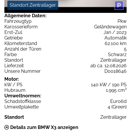
Standort Zentrallager
Allgemeine Daten:
Fahrzeugtyp
Pkw
Karosserieform
Geländewagen
Erst-Zul.
Jan / 2023
Getriebe
Automatik
Kilometerstand
62.100 km
Anzahl der Türen
5
Farbe
Schwarz
Standort
Zentrallager
Lieferzeit
ab ca. 12.08.2026
Unsere Nummer
D0018646
Motor:
kW / PS
140 kW / 190 PS
Hubraum
1.995 cm³
Umweltnormen:
Schadstoffklasse
Euro6d
Umweltplakette
4 (Green)
Standort
Zentrallager
Details zum BMW X3 anzeigen