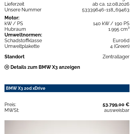
Lieferzeit
ab ca. 12.08.2026
Unsere Nummer
53339646-118_69463
Motor:
kW / PS
140 kW / 190 PS
Hubraum
1.995 cm³
Umweltnormen:
Schadstoffklasse
Euro6d
Umweltplakette
4 (Green)
Standort
Zentrallager
Details zum BMW X3 anzeigen
BMW X3 20d xDrive
Preis:
53.799,00 €
MWSt:
ausweisbar