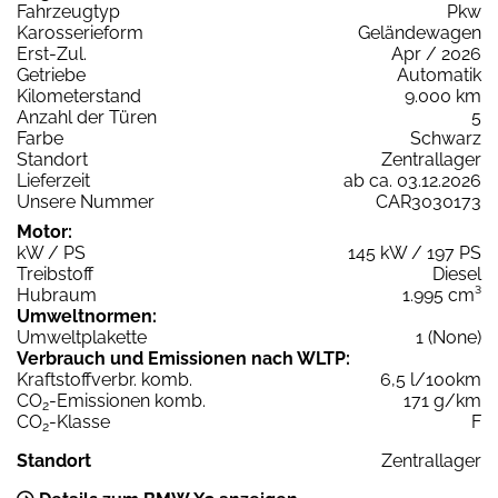
Fahrzeugtyp
Pkw
Karosserieform
Geländewagen
Erst-Zul.
Apr / 2026
Getriebe
Automatik
Kilometerstand
9.000 km
Anzahl der Türen
5
Farbe
Schwarz
Standort
Zentrallager
Lieferzeit
ab ca. 03.12.2026
Unsere Nummer
CAR3030173
Motor:
kW / PS
145 kW / 197 PS
Treibstoff
Diesel
Hubraum
1.995 cm³
Umweltnormen:
Umweltplakette
1 (None)
Verbrauch und Emissionen nach WLTP:
Kraftstoffverbr. komb.
6,5 l/100km
CO
-Emissionen komb.
171 g/km
2
CO
-Klasse
F
2
Standort
Zentrallager