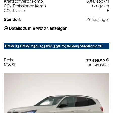
Kraftstoffverbr. komb.
6,5 l/100km
CO
-Emissionen komb.
171 g/km
2
CO
-Klasse
F
2
Standort
Zentrallager
Details zum BMW X3 anzeigen
BMW X3 BMW M50i 293 kW (398 PS) 8-Gang Steptronic xD
Preis:
78.499,00 €
MWSt:
ausweisbar