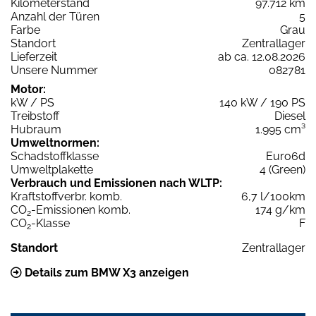
Kilometerstand
97.712 km
Anzahl der Türen
5
Farbe
Grau
Standort
Zentrallager
Lieferzeit
ab ca. 12.08.2026
Unsere Nummer
082781
Motor:
kW / PS
140 kW / 190 PS
Treibstoff
Diesel
Hubraum
1.995 cm³
Umweltnormen:
Schadstoffklasse
Euro6d
Umweltplakette
4 (Green)
Verbrauch und Emissionen nach WLTP:
Kraftstoffverbr. komb.
6,7 l/100km
CO
-Emissionen komb.
174 g/km
2
CO
-Klasse
F
2
Standort
Zentrallager
Details zum BMW X3 anzeigen