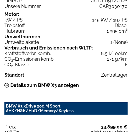
Lieferzeit
ab ca. 09.12.2026
Unsere Nummer
CAR3030170
Motor:
kW / PS
145 kW / 197 PS
Treibstoff
Diesel
Hubraum
1.995 cm³
Umweltnormen:
Umweltplakette
1 (None)
Verbrauch und Emissionen nach WLTP:
Kraftstoffverbr. komb.
6,5 l/100km
CO
-Emissionen komb.
171 g/km
2
CO
-Klasse
F
2
Standort
Zentrallager
Details zum BMW X3 anzeigen
BMW X3 xDrive 20d M Sport
AHK/H&K/HuD/Memory/Keyless
Preis:
33.899,00 €