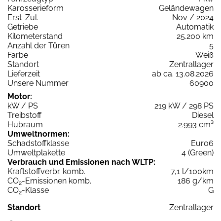
Karosserieform
Geländewagen
Erst-Zul.
Nov / 2024
Getriebe
Automatik
Kilometerstand
25.200 km
Anzahl der Türen
5
Farbe
Weiß
Standort
Zentrallager
Lieferzeit
ab ca. 13.08.2026
Unsere Nummer
60900
Motor:
kW / PS
219 kW / 298 PS
Treibstoff
Diesel
Hubraum
2.993 cm³
Umweltnormen:
Schadstoffklasse
Euro6
Umweltplakette
4 (Green)
Verbrauch und Emissionen nach WLTP:
Kraftstoffverbr. komb.
7,1 l/100km
CO
-Emissionen komb.
186 g/km
2
CO
-Klasse
G
2
Standort
Zentrallager