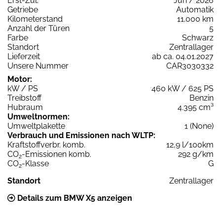
Erst-Zul.
Jun / 2026
Getriebe
Automatik
Kilometerstand
11.000 km
Anzahl der Türen
5
Farbe
Schwarz
Standort
Zentrallager
Lieferzeit
ab ca. 04.01.2027
Unsere Nummer
CAR3030332
Motor:
kW / PS
460 kW / 625 PS
Treibstoff
Benzin
Hubraum
4.395 cm³
Umweltnormen:
Umweltplakette
1 (None)
Verbrauch und Emissionen nach WLTP:
Kraftstoffverbr. komb.
12,9 l/100km
CO
-Emissionen komb.
292 g/km
2
CO
-Klasse
G
2
Standort
Zentrallager
Details zum BMW X5 anzeigen