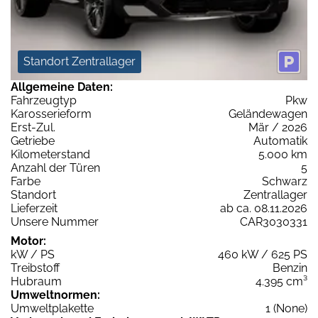
Standort Zentrallager
Allgemeine Daten:
Fahrzeugtyp
Pkw
Karosserieform
Geländewagen
Erst-Zul.
Mär / 2026
Getriebe
Automatik
Kilometerstand
5.000 km
Anzahl der Türen
5
Farbe
Schwarz
Standort
Zentrallager
Lieferzeit
ab ca. 08.11.2026
Unsere Nummer
CAR3030331
Motor:
kW / PS
460 kW / 625 PS
Treibstoff
Benzin
Hubraum
4.395 cm³
Umweltnormen:
Umweltplakette
1 (None)