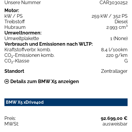
Unsere Nummer
CAR3030252
Motor:
kW / PS
259 kW / 352 PS
Treibstoff
Diesel
Hubraum
2.993 cm³
Umweltnormen:
Umweltplakette
1 (None)
Verbrauch und Emissionen nach WLTP:
Kraftstoffverbr. komb.
8,4 l/100km
CO
-Emissionen komb.
220 g/km
2
CO
-Klasse
G
2
Standort
Zentrallager
Details zum BMW X5 anzeigen
BMW X5 xDrive40d
Preis:
92.699,00 €
MWSt:
ausweisbar