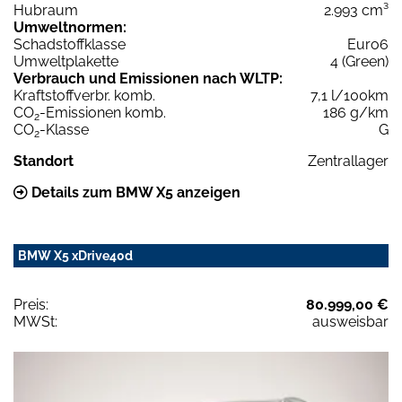
Hubraum
2.993 cm³
Umweltnormen:
Schadstoffklasse
Euro6
Umweltplakette
4 (Green)
Verbrauch und Emissionen nach WLTP:
Kraftstoffverbr. komb.
7,1 l/100km
CO
-Emissionen komb.
186 g/km
2
CO
-Klasse
G
2
Standort
Zentrallager
Details zum BMW X5 anzeigen
BMW X5 xDrive40d
Preis:
80.999,00 €
MWSt:
ausweisbar