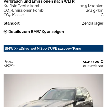
Verbrauch und Emissionen nach WLTP:
Kraftstoffverbr. komb.
12,9 l/100km
CO
-Emissionen komb.
292 g/km
2
CO
-Klasse
G
2
Standort
Zentrallager
Details zum BMW X5 anzeigen
BMW X5 xDrive 30d M Sport*UPE 112.000¤*Pano
Preis:
74.499,00 €
MWSt:
ausweisbar