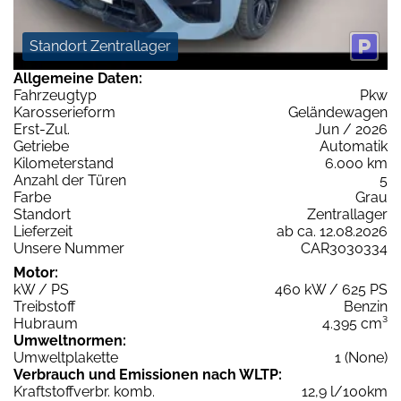
Standort Zentrallager
Allgemeine Daten:
Fahrzeugtyp
Pkw
Karosserieform
Geländewagen
Erst-Zul.
Jun / 2026
Getriebe
Automatik
Kilometerstand
6.000 km
Anzahl der Türen
5
Farbe
Grau
Standort
Zentrallager
Lieferzeit
ab ca. 12.08.2026
Unsere Nummer
CAR3030334
Motor:
kW / PS
460 kW / 625 PS
Treibstoff
Benzin
Hubraum
4.395 cm³
Umweltnormen:
Umweltplakette
1 (None)
Verbrauch und Emissionen nach WLTP:
Kraftstoffverbr. komb.
12,9 l/100km