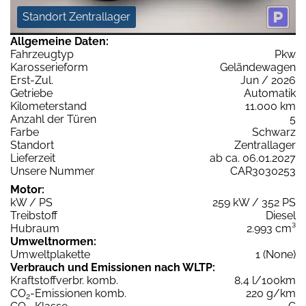
Standort Zentrallager
Allgemeine Daten:
Fahrzeugtyp
Pkw
Karosserieform
Geländewagen
Erst-Zul.
Jun / 2026
Getriebe
Automatik
Kilometerstand
11.000 km
Anzahl der Türen
5
Farbe
Schwarz
Standort
Zentrallager
Lieferzeit
ab ca. 06.01.2027
Unsere Nummer
CAR3030253
Motor:
kW / PS
259 kW / 352 PS
Treibstoff
Diesel
Hubraum
2.993 cm³
Umweltnormen:
Umweltplakette
1 (None)
Verbrauch und Emissionen nach WLTP:
Kraftstoffverbr. komb.
8,4 l/100km
CO
-Emissionen komb.
220 g/km
2