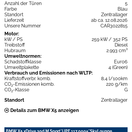
Anzahl der Türen
5
Farbe
Blau
Standort
Zentrallager
Lieferzeit
ab ca. 12.08.2026
Unsere Nummer
CAR3022815
Motor:
kW / PS
259 kW / 352 PS
Treibstoff
Diesel
Hubraum
2.993 cm³
Umweltnormen:
Schadstoffklasse
Euro6
Umweltplakette
4 (Green)
Verbrauch und Emissionen nach WLTP:
Kraftstoffverbr. komb.
8,4 l/100km
CO
-Emissionen komb.
220 g/km
2
CO
-Klasse
G
2
Standort
Zentrallager
Details zum BMW X5 anzeigen
BMW X5 xDrive 30d M Sport*UPE 117.000¤*SkyLounge