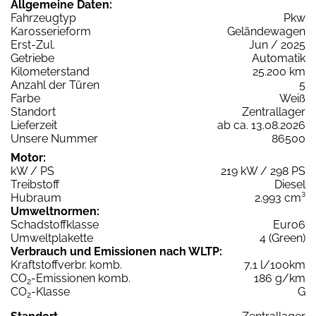
Allgemeine Daten:
Fahrzeugtyp
Pkw
Karosserieform
Geländewagen
Erst-Zul.
Jun / 2025
Getriebe
Automatik
Kilometerstand
25.200 km
Anzahl der Türen
5
Farbe
Weiß
Standort
Zentrallager
Lieferzeit
ab ca. 13.08.2026
Unsere Nummer
86500
Motor:
kW / PS
219 kW / 298 PS
Treibstoff
Diesel
Hubraum
2.993 cm³
Umweltnormen:
Schadstoffklasse
Euro6
Umweltplakette
4 (Green)
Verbrauch und Emissionen nach WLTP:
Kraftstoffverbr. komb.
7,1 l/100km
CO
-Emissionen komb.
186 g/km
2
CO
-Klasse
G
2