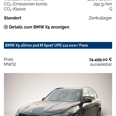
CO
-Emissionen komb.
292 g/km
2
CO
-Klasse
G
2
Standort
Zentrallager
Details zum BMW X5 anzeigen
BMW X5 xDrive 30d M Sport*UPE 112.000¤*Pano
Preis:
74.499,00 €
MWSt:
ausweisbar