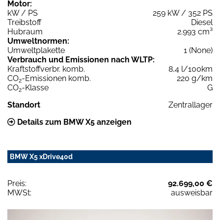
Motor:
kW / PS
259 kW / 352 PS
Treibstoff
Diesel
Hubraum
2.993 cm³
Umweltnormen:
Umweltplakette
1 (None)
Verbrauch und Emissionen nach WLTP:
Kraftstoffverbr. komb.
8,4 l/100km
CO
-Emissionen komb.
220 g/km
2
CO
-Klasse
G
2
Standort
Zentrallager
Details zum BMW X5 anzeigen
BMW X5 xDrive40d
Preis:
92.699,00 €
MWSt:
ausweisbar