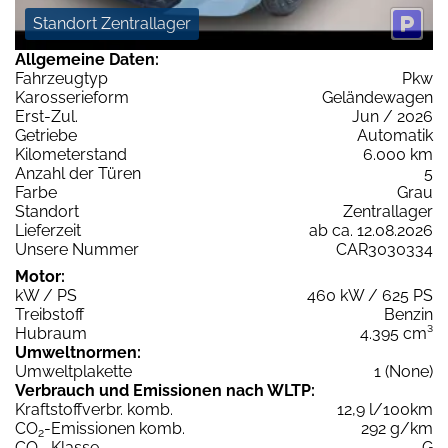
Standort Zentrallager
Allgemeine Daten:
Fahrzeugtyp
Pkw
Karosserieform
Geländewagen
Erst-Zul.
Jun / 2026
Getriebe
Automatik
Kilometerstand
6.000 km
Anzahl der Türen
5
Farbe
Grau
Standort
Zentrallager
Lieferzeit
ab ca. 12.08.2026
Unsere Nummer
CAR3030334
Motor:
kW / PS
460 kW / 625 PS
Treibstoff
Benzin
Hubraum
4.395 cm³
Umweltnormen:
Umweltplakette
1 (None)
Verbrauch und Emissionen nach WLTP:
Kraftstoffverbr. komb.
12,9 l/100km
CO
-Emissionen komb.
292 g/km
2
CO
-Klasse
G