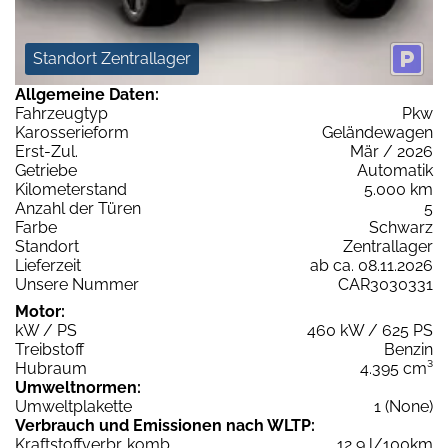
Standort Zentrallager
Allgemeine Daten:
Fahrzeugtyp
Pkw
Karosserieform
Geländewagen
Erst-Zul.
Mär / 2026
Getriebe
Automatik
Kilometerstand
5.000 km
Anzahl der Türen
5
Farbe
Schwarz
Standort
Zentrallager
Lieferzeit
ab ca. 08.11.2026
Unsere Nummer
CAR3030331
Motor:
kW / PS
460 kW / 625 PS
Treibstoff
Benzin
Hubraum
4.395 cm³
Umweltnormen:
Umweltplakette
1 (None)
Verbrauch und Emissionen nach WLTP:
Kraftstoffverbr. komb.
12,9 l/100km