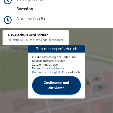
Samstag
8:00 - 12:00 Uhr
AHS Autohaus Gerd Schulze
Mittelstraße 1, 06333 Hettstedt OT Walbeck
Zustimmung erforderlich
Für die Aktivierung der Karten- und
Navigationsdienste ist Ihre
Zustimmung zu den
Datenschutzrichtlinien vom
Drittanbieter Google LLC
erforderlich.
Zustimmen und
aktivieren