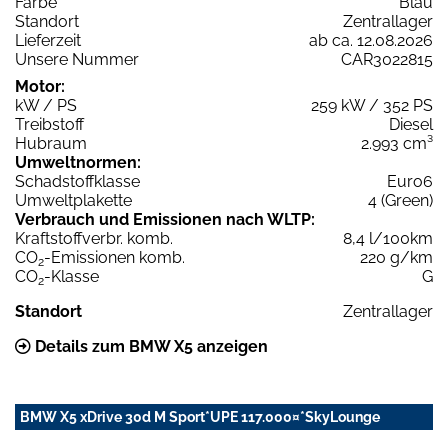
Farbe
Blau
Standort
Zentrallager
Lieferzeit
ab ca. 12.08.2026
Unsere Nummer
CAR3022815
Motor:
kW / PS
259 kW / 352 PS
Treibstoff
Diesel
Hubraum
2.993 cm³
Umweltnormen:
Schadstoffklasse
Euro6
Umweltplakette
4 (Green)
Verbrauch und Emissionen nach WLTP:
Kraftstoffverbr. komb.
8,4 l/100km
CO
-Emissionen komb.
220 g/km
2
CO
-Klasse
G
2
Standort
Zentrallager
Details zum BMW X5 anzeigen
BMW X5 xDrive 30d M Sport*UPE 117.000¤*SkyLounge