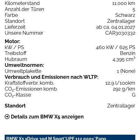
Kilometerstand
11.000 km
Anzahl der Türen
5
Farbe
Schwarz
Standort
Zentrallager
Lieferzeit
ab ca. 04.01.2027
Unsere Nummer
CAR3030332
Motor:
kW / PS
460 kW / 625 PS
Treibstoff
Benzin
Hubraum
4.395 cm³
Umweltnormen:
Umweltplakette
1 (None)
Verbrauch und Emissionen nach WLTP:
Kraftstoffverbr. komb.
12,9 l/100km
CO
-Emissionen komb.
292 g/km
2
CO
-Klasse
G
2
Standort
Zentrallager
Details zum BMW X5 anzeigen
BMW X5 xDrive 30d M Sport*UPE 112.000¤*Pano