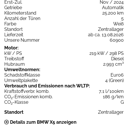
Erst-Zul.
Nov / 2024
Getriebe
Automatik
Kilometerstand
25.200 km
Anzahl der Türen
5
Farbe
Weiß
Standort
Zentrallager
Lieferzeit
ab ca. 13.08.2026
Unsere Nummer
60900
Motor:
kW / PS
219 kW / 298 PS
Treibstoff
Diesel
Hubraum
2.993 cm³
Umweltnormen:
Schadstoffklasse
Euro6
Umweltplakette
4 (Green)
Verbrauch und Emissionen nach WLTP:
Kraftstoffverbr. komb.
7,1 l/100km
CO
-Emissionen komb.
186 g/km
2
CO
-Klasse
G
2
Standort
Zentrallager
Details zum BMW X5 anzeigen