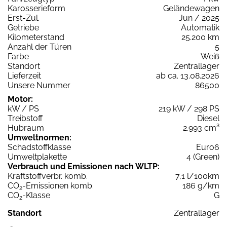
Karosserieform
Geländewagen
Erst-Zul.
Jun / 2025
Getriebe
Automatik
Kilometerstand
25.200 km
Anzahl der Türen
5
Farbe
Weiß
Standort
Zentrallager
Lieferzeit
ab ca. 13.08.2026
Unsere Nummer
86500
Motor:
kW / PS
219 kW / 298 PS
Treibstoff
Diesel
Hubraum
2.993 cm³
Umweltnormen:
Schadstoffklasse
Euro6
Umweltplakette
4 (Green)
Verbrauch und Emissionen nach WLTP:
Kraftstoffverbr. komb.
7,1 l/100km
CO
-Emissionen komb.
186 g/km
2
CO
-Klasse
G
2
Standort
Zentrallager