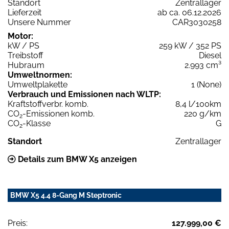
Standort
Zentrallager
Lieferzeit
ab ca. 06.12.2026
Unsere Nummer
CAR3030258
Motor:
kW / PS
259 kW / 352 PS
Treibstoff
Diesel
Hubraum
2.993 cm³
Umweltnormen:
Umweltplakette
1 (None)
Verbrauch und Emissionen nach WLTP:
Kraftstoffverbr. komb.
8,4 l/100km
CO
-Emissionen komb.
220 g/km
2
CO
-Klasse
G
2
Standort
Zentrallager
Details zum BMW X5 anzeigen
BMW X5 4.4 8-Gang M Steptronic
Preis:
127.999,00 €