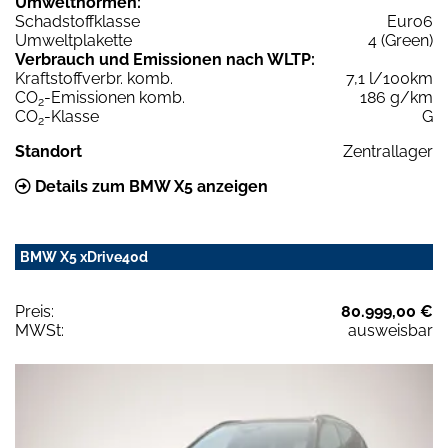
Umweltnormen:
Schadstoffklasse
Euro6
Umweltplakette
4 (Green)
Verbrauch und Emissionen nach WLTP:
Kraftstoffverbr. komb.
7,1 l/100km
CO
-Emissionen komb.
186 g/km
2
CO
-Klasse
G
2
Standort
Zentrallager
Details zum BMW X5 anzeigen
BMW X5 xDrive40d
Preis:
80.999,00 €
MWSt:
ausweisbar