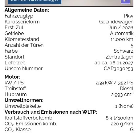
Allgemeine Daten:
Fahrzeugtyp
Pkw
Karosserieform
Geländewagen
Erst-Zul.
Jun / 2026
Getriebe
Automatik
Kilometerstand
11.000 km
Anzahl der Türen
5
Farbe
Schwarz
Standort
Zentrallager
Lieferzeit
ab ca. 06.01.2027
Unsere Nummer
CAR3030253
Motor:
kW / PS
259 kW / 352 PS
Treibstoff
Diesel
Hubraum
2.993 cm³
Umweltnormen:
Umweltplakette
1 (None)
Verbrauch und Emissionen nach WLTP:
Kraftstoffverbr. komb.
8,4 l/100km
CO
-Emissionen komb.
220 g/km
2
CO
-Klasse
G
2