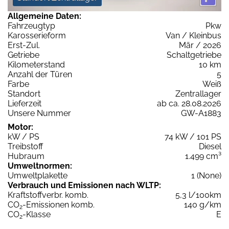
Allgemeine Daten:
Fahrzeugtyp
Pkw
Karosserieform
Van / Kleinbus
Erst-Zul.
Mär / 2026
Getriebe
Schaltgetriebe
Kilometerstand
10 km
Anzahl der Türen
5
Farbe
Weiß
Standort
Zentrallager
Lieferzeit
ab ca. 28.08.2026
Unsere Nummer
GW-A1883
Motor:
kW / PS
74 kW / 101 PS
Treibstoff
Diesel
Hubraum
1.499 cm³
Umweltnormen:
Umweltplakette
1 (None)
Verbrauch und Emissionen nach WLTP:
Kraftstoffverbr. komb.
5,3 l/100km
CO
-Emissionen komb.
140 g/km
2
CO
-Klasse
E
2