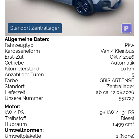
Standort Zentrallager
Allgemeine Daten:
Fahrzeugtyp
Pkw
Karosserieform
Van / Kleinbus
Erst-Zul.
Okt / 2026
Getriebe
Automatik
Kilometerstand
10 km
Anzahl der Türen
5
Farbe
GRIS ARTENSE
Standort
Zentrallager
Lieferzeit
ab ca. 12.08.2026
Unsere Nummer
551727
Motor:
kW / PS
96 kW / 131 PS
Treibstoff
Diesel
Hubraum
1.499 cm³
Umweltnormen:
Umweltplakette
1 (None)