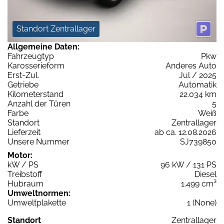
Standort Zentrallager
Allgemeine Daten:
Fahrzeugtyp
Pkw
Karosserieform
Anderes Auto
Erst-Zul.
Jul / 2025
Getriebe
Automatik
Kilometerstand
22.034 km
Anzahl der Türen
5
Farbe
Weiß
Standort
Zentrallager
Lieferzeit
ab ca. 12.08.2026
Unsere Nummer
SJ739850
Motor:
kW / PS
96 kW / 131 PS
Treibstoff
Diesel
Hubraum
1.499 cm³
Umweltnormen:
Umweltplakette
1 (None)
Standort
Zentrallager