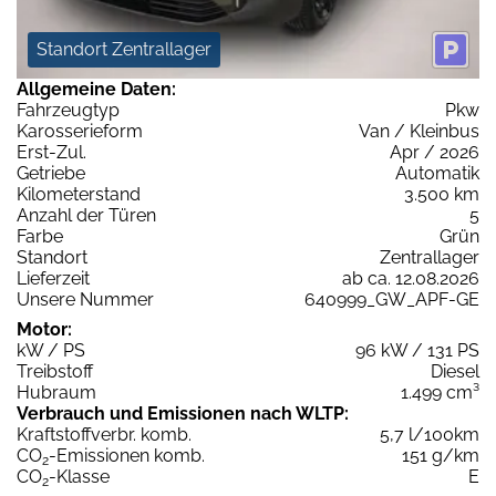
Standort Zentrallager
Allgemeine Daten:
Fahrzeugtyp
Pkw
Karosserieform
Van / Kleinbus
Erst-Zul.
Apr / 2026
Getriebe
Automatik
Kilometerstand
3.500 km
Anzahl der Türen
5
Farbe
Grün
Standort
Zentrallager
Lieferzeit
ab ca. 12.08.2026
Unsere Nummer
640999_GW_APF-GE
Motor:
kW / PS
96 kW / 131 PS
Treibstoff
Diesel
Hubraum
1.499 cm³
Verbrauch und Emissionen nach WLTP:
Kraftstoffverbr. komb.
5,7 l/100km
CO
-Emissionen komb.
151 g/km
2
CO
-Klasse
E
2