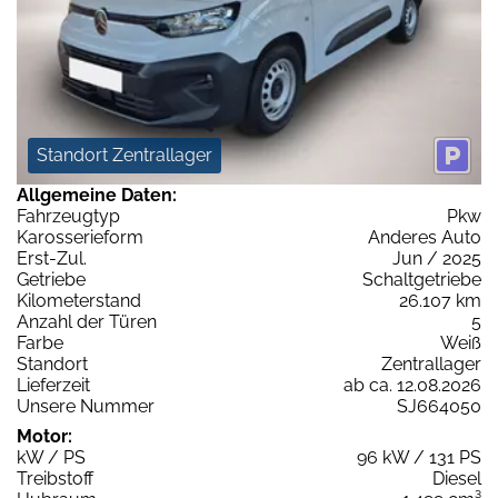
Standort Zentrallager
Allgemeine Daten:
Fahrzeugtyp
Pkw
Karosserieform
Anderes Auto
Erst-Zul.
Jun / 2025
Getriebe
Schaltgetriebe
Kilometerstand
26.107 km
Anzahl der Türen
5
Farbe
Weiß
Standort
Zentrallager
Lieferzeit
ab ca. 12.08.2026
Unsere Nummer
SJ664050
Motor:
kW / PS
96 kW / 131 PS
Treibstoff
Diesel