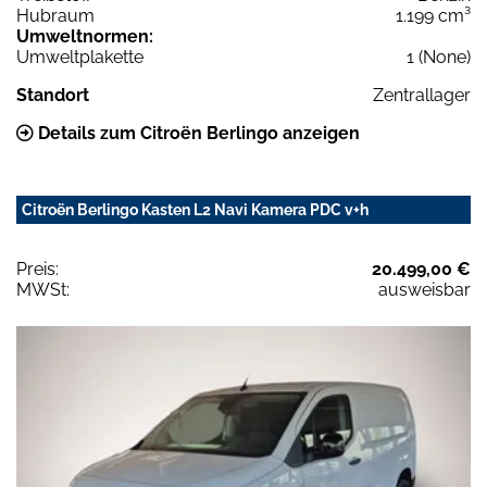
Hubraum
1.199 cm³
Umweltnormen:
Umweltplakette
1 (None)
Standort
Zentrallager
Details zum Citroën Berlingo anzeigen
Citroën Berlingo Kasten L2 Navi Kamera PDC v+h
Preis:
20.499,00 €
MWSt:
ausweisbar