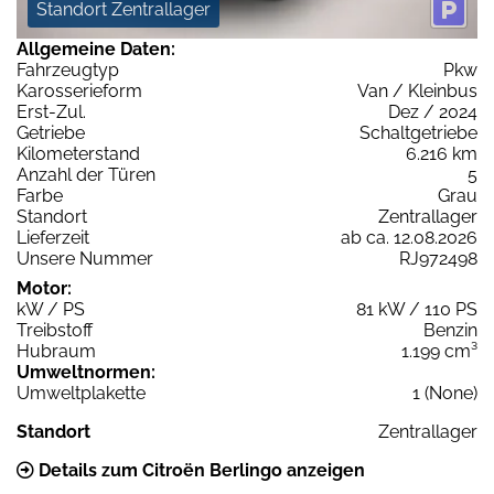
Standort Zentrallager
Allgemeine Daten:
Fahrzeugtyp
Pkw
Karosserieform
Van / Kleinbus
Erst-Zul.
Dez / 2024
Getriebe
Schaltgetriebe
Kilometerstand
6.216 km
Anzahl der Türen
5
Farbe
Grau
Standort
Zentrallager
Lieferzeit
ab ca. 12.08.2026
Unsere Nummer
RJ972498
Motor:
kW / PS
81 kW / 110 PS
Treibstoff
Benzin
Hubraum
1.199 cm³
Umweltnormen:
Umweltplakette
1 (None)
Standort
Zentrallager
Details zum Citroën Berlingo anzeigen