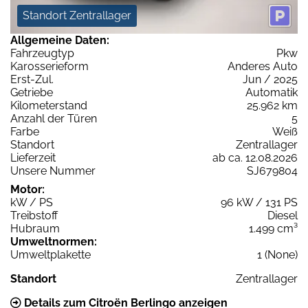
Standort Zentrallager
Allgemeine Daten:
Fahrzeugtyp
Pkw
Karosserieform
Anderes Auto
Erst-Zul.
Jun / 2025
Getriebe
Automatik
Kilometerstand
25.962 km
Anzahl der Türen
5
Farbe
Weiß
Standort
Zentrallager
Lieferzeit
ab ca. 12.08.2026
Unsere Nummer
SJ679804
Motor:
kW / PS
96 kW / 131 PS
Treibstoff
Diesel
Hubraum
1.499 cm³
Umweltnormen:
Umweltplakette
1 (None)
Standort
Zentrallager
Details zum Citroën Berlingo anzeigen