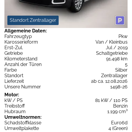
Standort Zentrallager
Allgemeine Daten:
Fahrzeugtyp
Pkw
Karosserieform
Van / Kleinbus
Erst-Zul.
Jul / 2019
Getriebe
Schaltgetriebe
Kilometerstand
91.498 km
Anzahl der Türen
5
Farbe
Silber
Standort
Zentrallager
Lieferzeit
ab ca. 12.08.2026
Unsere Nummer
1498-26
Motor:
kW / PS
81 kW / 110 PS
Treibstoff
Benzin
Hubraum
1.199 cm³
Umweltnormen:
Schadstoffklasse
Euro6d
Umweltplakette
4 (Green)