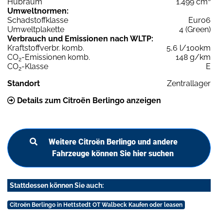
Hubraum
1.499 cm³
Umweltnormen:
Schadstoffklasse
Euro6
Umweltplakette
4 (Green)
Verbrauch und Emissionen nach WLTP:
Kraftstoffverbr. komb.
5,6 l/100km
CO
-Emissionen komb.
148 g/km
2
CO
-Klasse
E
2
Standort
Zentrallager
Details zum Citroën Berlingo anzeigen
Weitere Citroën Berlingo und andere
Fahrzeuge können Sie hier suchen
Stattdessen können Sie auch:
Citroën Berlingo in Hettstedt OT Walbeck Kaufen oder leasen